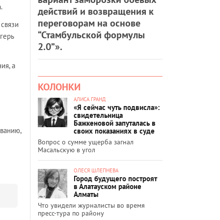
.
действий и возвращения к
переговорам на основе
 связи
“Стамбульской формулы
агерь
2.0”».
ия, а
КОЛОНКИ
АЛИСА ГРАНД
«Я сейчас чуть подвисла»:
свидетельница
Бажкеновой запуталась в
ованию,
своих показаниях в суде
Вопрос о сумме ущерба загнал
Масальскую в угол
ОЛЕСЯ ШЛЕПНЕВА
Город будущего построят
в Алатауском районе
Алматы
Что увидели журналисты во время
пресс-тура по району