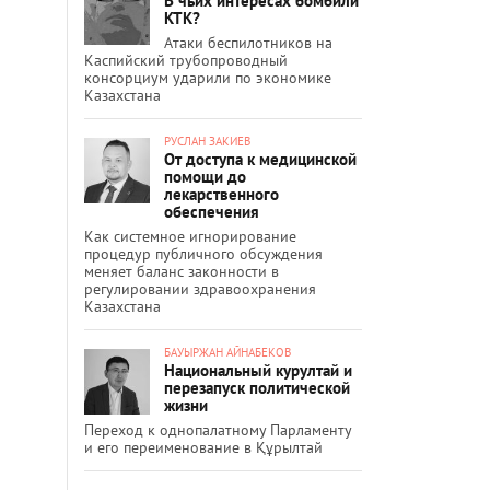
В чьих интересах бомбили
КТК?
Атаки беспилотников на
Каспийский трубопроводный
консорциум ударили по экономике
Казахстана
РУСЛАН ЗАКИЕВ
От доступа к медицинской
помощи до
лекарственного
обеспечения
Как системное игнорирование
процедур публичного обсуждения
меняет баланс законности в
регулировании здравоохранения
Казахстана
БАУЫРЖАН АЙНАБЕКОВ
Национальный курултай и
перезапуск политической
жизни
Переход к однопалатному Парламенту
и его переименование в Құрылтай