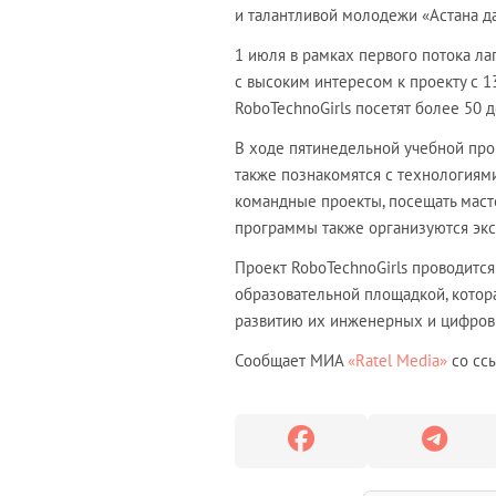
и талантливой молодежи «Астана 
1 июля в рамках первого потока лаг
с высоким интересом к проекту с 1
RoboTechnoGirls посетят более 50 д
В ходе пятинедельной учебной про
также познакомятся с технологиями
командные проекты, посещать маст
программы также организуются экск
Проект RoboTechnoGirls проводится
образовательной площадкой, котора
развитию их инженерных и цифровы
Сообщает МИА
«Ratel Media»
со ссы