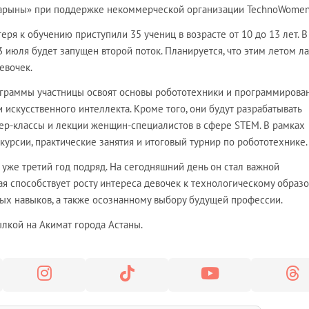
дарыны» при поддержке некоммерческой организации TechnoWomen
еря к обучению приступили 35 учениц в возрасте от 10 до 13 лет. В
3 июля будет запущен второй поток. Планируется, что этим летом л
евочек.
граммы участницы освоят основы робототехники и программирован
 искусственного интеллекта. Кроме того, они будут разрабатывать
ер-классы и лекции женщин-специалистов в сфере STEM. В рамках
урсии, практические занятия и итоговый турнир по робототехнике.
 уже третий год подряд. На сегодняшний день он стал важной
я способствует росту интереса девочек к технологическому образ
х навыков, а также осознанному выбору будущей профессии.
лкой на Акимат города Астаны.