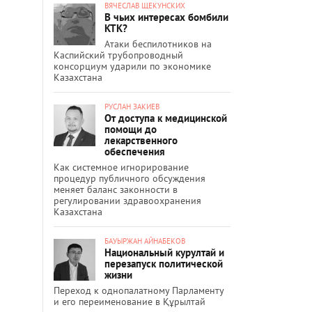
ВЯЧЕСЛАВ ЩЕКУНСКИХ
В чьих интересах бомбили
КТК?
Атаки беспилотников на
Каспийский трубопроводный
консорциум ударили по экономике
Казахстана
РУСЛАН ЗАКИЕВ
От доступа к медицинской
помощи до
лекарственного
обеспечения
Как системное игнорирование
процедур публичного обсуждения
меняет баланс законности в
регулировании здравоохранения
Казахстана
БАУЫРЖАН АЙНАБЕКОВ
Национальный курултай и
перезапуск политической
жизни
Переход к однопалатному Парламенту
и его переименование в Құрылтай