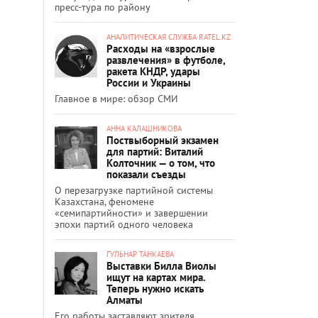
пресс-тура по району
АНАЛИТИЧЕСКАЯ СЛУЖБА RATEL.KZ
Расходы на «взрослые
развлечения» в футболе,
ракета КНДР, удары
России и Украины
Главное в мире: обзор СМИ
АННА КАЛАШНИКОВА
Поствыборный экзамен
для партий: Виталий
Колточник — о том, что
показали съезды
О перезагрузке партийной системы
Казахстана, феномене
«семипартийности» и завершении
эпохи партий одного человека
ГУЛЬНАР ТАНКАЕВА
Выставки Билла Виолы
ищут на картах мира.
Теперь нужно искать
Алматы
Его работы заставляют зрителя