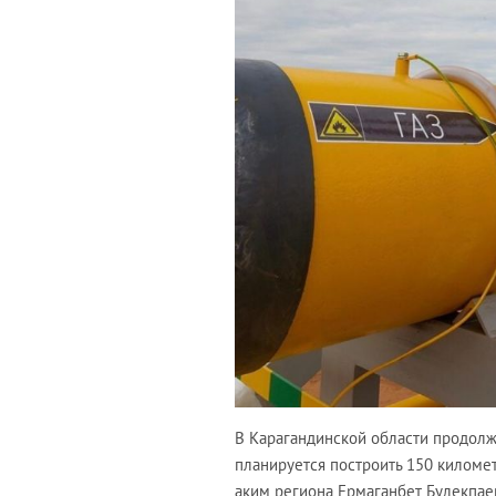
В Карагандинской области продолжа
планируется построить 150 киломе
аким региона Ермаганбет Булекпае