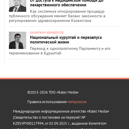
От доступа к медицинской помощи до
лекарственного обеспечения
Как системное игнорирование процедур
публичного обсуждения меняет баланс законности в
регулировании здравоохранения Казахстана
БАУЫРЖАН АЙНАБЕКОВ
Национальный курултай и перезапуск
политической жизни
Переход к однопалатному Парламенту и его
переименование в Құрылтай
©2013-2026 ТОО «Ratel Media»
Правила использования
материалов
Международное информационное агентство «Ratel Media»
(Свидетельство о постановке на переучёт №
KZ85VPY00127994, от 02.09.2025 г., выданное Комитетом