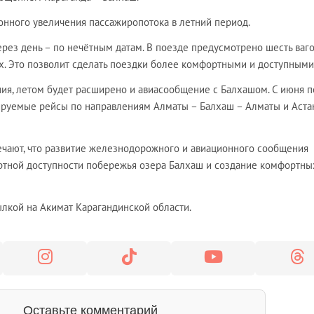
онного увеличения пассажиропотока в летний период.
ерез день – по нечётным датам. В поезде предусмотрено шесть ваго
х. Это позволит сделать поездки более комфортными и доступными
я, летом будет расширено и авиасообщение с Балхашом. С июня п
ируемые рейсы по направлениям Алматы – Балхаш – Алматы и Аста
ечают, что развитие железнодорожного и авиационного сообщения
ртной доступности побережья озера Балхаш и создание комфортны
лкой на Акимат Карагандинской области.
Оставьте комментарий