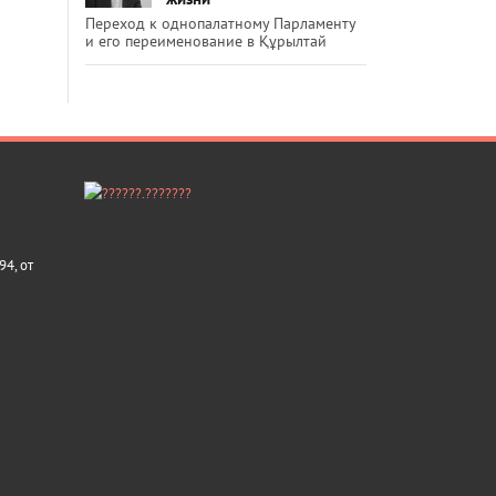
Переход к однопалатному Парламенту
и его переименование в Құрылтай
4, от