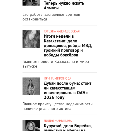
Теперь нужно искать
Алматы
Его работы заставляют зрителя
остановиться
ТАТЬЯНА РАДЗИШЕВСКАЯ
Итоги недели в
Казахстане: дело
дольщиков, рейды МВД,
громкий приговор и
победы боксёров
Главные новости Казахстана и мира
выпуске
ИРИНА МИРОНОВА
Дубай после бума: стоит
ли казахстанцам
инвестировать в ОАЭ в
2026 году
Главное преимущество недвижимости –
наличие реального актива
ЛИЛИЯ МАНЬШИНА
Курултай, дело Борейко,
амнистия и аферы на