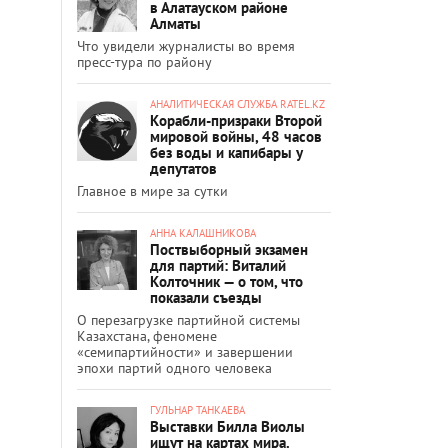
в Алатауском районе
Алматы
Что увидели журналисты во время
пресс-тура по району
АНАЛИТИЧЕСКАЯ СЛУЖБА RATEL.KZ
Корабли-призраки Второй
мировой войны, 48 часов
без воды и капибары у
депутатов
Главное в мире за сутки
АННА КАЛАШНИКОВА
Поствыборный экзамен
для партий: Виталий
Колточник — о том, что
показали съезды
О перезагрузке партийной системы
Казахстана, феномене
«семипартийности» и завершении
эпохи партий одного человека
ГУЛЬНАР ТАНКАЕВА
Выставки Билла Виолы
ищут на картах мира.