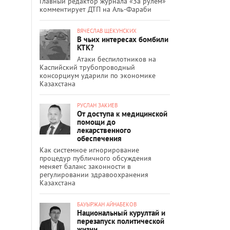
Главный редактор журнала «За рулём»
комментирует ДТП на Аль-Фараби
ВЯЧЕСЛАВ ЩЕКУНСКИХ
В чьих интересах бомбили
КТК?
Атаки беспилотников на
Каспийский трубопроводный
консорциум ударили по экономике
Казахстана
РУСЛАН ЗАКИЕВ
От доступа к медицинской
помощи до
лекарственного
обеспечения
Как системное игнорирование
процедур публичного обсуждения
меняет баланс законности в
регулировании здравоохранения
Казахстана
БАУЫРЖАН АЙНАБЕКОВ
Национальный курултай и
перезапуск политической
жизни