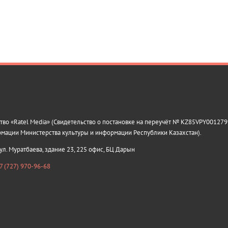
о «Ratel Media» (Свидетельство о постановке на переучёт № KZ85VPY0012799
рмации Министерства культуры и информации Республики Казахстан).
 ул. Муратбаева, здание 23, 225 офис, БЦ Дарын
7 (727) 970-96-68