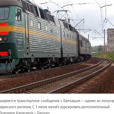
сширяется транспортное сообщение с Балхашом — одним из попул
ндинского региона. С 1 июня начнёт курсировать дополнительный
бщением Караганда – Балхаш.