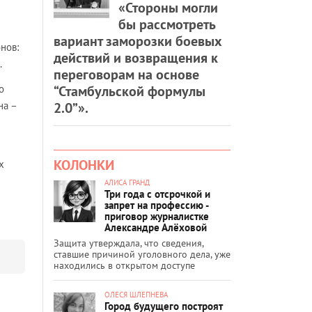
«Стороны могли
бы рассмотреть
вариант заморозки боевых
нов:
действий и возвращения к
.
переговорам на основе
“Стамбульской формулы
о
2.0”».
на –
КОЛОНКИ
х
АЛИСА ГРАНД
Три года с отсрочкой и
запрет на профессию -
приговор журналистке
Александре Алёховой
Защита утверждала, что сведения,
ставшие причиной уголовного дела, уже
находились в открытом доступе
ОЛЕСЯ ШЛЕПНЕВА
Город будущего построят