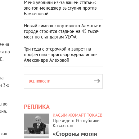
Меня уволили из-за вашей статьи»:
экс-топ-менеджер выступил против
Бажкеновой
Новый символ спортивного Алматы: в
городе строится стадион на 45 тысяч
мест по стандартам УЕФА
чения
Три года с отсрочкой и запрет на
ия по
профессию - приговор журналистке
Е.
Александре Алёховой
на
ВСЕ НОВОСТИ
и 3-х
ство
РЕПЛИКА
она.
КАСЫМ-ЖОМАРТ ТОКАЕВ
Президент Республики
Казахстан
«Стороны могли
 как