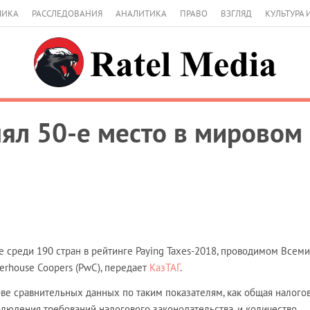
МИКА
РАССЛЕДОВАНИЯ
АНАЛИТИКА
ПРАВО
ВЗГЛЯД
КУЛЬТУРА 
нял 50-е место в мировом 
е среди 190 стран в рейтинге Paying Taxes-2018, проводимом Все
terhouse Coopers (PwC), передает
КазТАГ
.
ве сравнительных данных по таким показателям, как общая налого
блюдения требований налогового законодательства, и количество