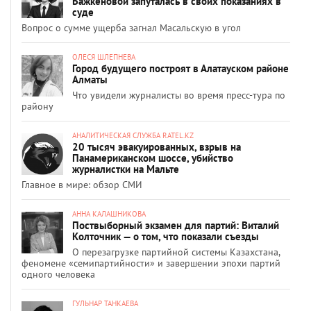
Бажкеновой запуталась в своих показаниях в
суде
Вопрос о сумме ущерба загнал Масальскую в угол
ОЛЕСЯ ШЛЕПНЕВА
Город будущего построят в Алатауском районе
Алматы
Что увидели журналисты во время пресс-тура по
району
АНАЛИТИЧЕСКАЯ СЛУЖБА RATEL.KZ
20 тысяч эвакуированных, взрыв на
Панамериканском шоссе, убийство
журналистки на Мальте
Главное в мире: обзор СМИ
АННА КАЛАШНИКОВА
Поствыборный экзамен для партий: Виталий
Колточник — о том, что показали съезды
О перезагрузке партийной системы Казахстана,
феномене «семипартийности» и завершении эпохи партий
одного человека
ГУЛЬНАР ТАНКАЕВА