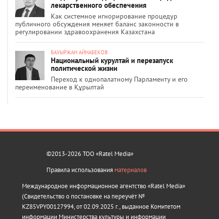
лекарственного обеспечения
Как системное игнорирование процедур
публичного обсуждения меняет баланс законности в
регулировании здравоохранения Казахстана
БАУЫРЖАН АЙНАБЕКОВ
Национальный курултай и перезапуск
политической жизни
Переход к однопалатному Парламенту и его
переименование в Құрылтай
©2013-2026 ТОО «Ratel Media»
Правила использования
материалов
Международное информационное агентство «Ratel Media»
(Свидетельство о постановке на переучёт №
KZ85VPY00127994, от 02.09.2025 г., выданное Комитетом
информации Министерства культуры и информации