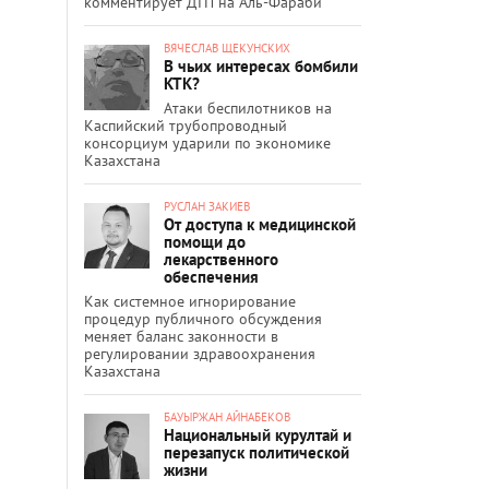
комментирует ДТП на Аль-Фараби
ВЯЧЕСЛАВ ЩЕКУНСКИХ
В чьих интересах бомбили
КТК?
Атаки беспилотников на
Каспийский трубопроводный
консорциум ударили по экономике
Казахстана
РУСЛАН ЗАКИЕВ
От доступа к медицинской
помощи до
лекарственного
обеспечения
Как системное игнорирование
процедур публичного обсуждения
меняет баланс законности в
регулировании здравоохранения
Казахстана
БАУЫРЖАН АЙНАБЕКОВ
Национальный курултай и
перезапуск политической
жизни