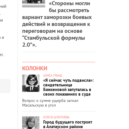
«Стороны могли
тний
бы рассмотреть
.
вариант заморозки боевых
ии
действий и возвращения к
переговорам на основе
“Стамбульской формулы
 и
2.0”».
т.
КОЛОНКИ
АЛИСА ГРАНД
«Я сейчас чуть подвисла»:
свидетельница
Бажкеновой запуталась в
своих показаниях в суде
Вопрос о сумме ущерба загнал
Масальскую в угол
ОЛЕСЯ ШЛЕПНЕВА
Город будущего построят
в Алатауском районе