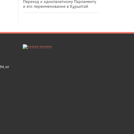
Переход к однопалатному Парламенту
и его переименование в Құрылтай
4, от