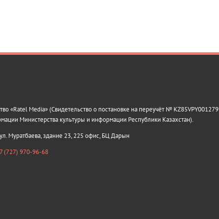
о «Ratel Media» (Свидетельство о постановке на переучёт № KZ85VPY0012799
рмации Министерства культуры и информации Республики Казахстан).
 ул. Муратбаева, здание 23, 225 офис, БЦ Дарын
7 (727) 970-96-68