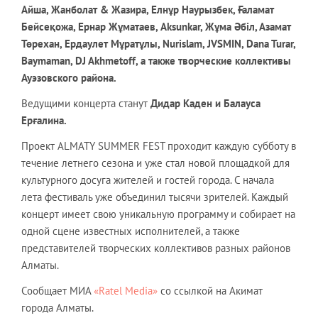
Айша, Жанболат & Жазира, Елнұр Наурызбек, Ғаламат
Бейсеқожа, Ернар Жұматаев, Aksunkar, Жұма Әбіл, Азамат
Төрехан, Ердаулет Мұратұлы, Nurislam, JVSMIN, Dana Turar,
Baymaman, DJ Akhmetoff, а также творческие коллективы
Ауэзовского района.
Ведущими концерта станут
Дидар Каден и Балауса
Ерғалина.
Проект ALMATY SUMMER FEST проходит каждую субботу в
течение летнего сезона и уже стал новой площадкой для
культурного досуга жителей и гостей города. С начала
лета фестиваль уже объединил тысячи зрителей. Каждый
концерт имеет свою уникальную программу и собирает на
одной сцене известных исполнителей, а также
представителей творческих коллективов разных районов
Алматы.
Сообщает МИА
«Ratel Media»
со ссылкой на Акимат
города Алматы.