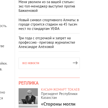
Меня уволили из-за вашей статьи»:
экс-топ-менеджер выступил против
Бажкеновой
Новый символ спортивного Алматы: в
городе строится стадион на 45 тысяч
сть.
мест по стандартам УЕФА
Три года с отсрочкой и запрет на
профессию - приговор журналистке
тве
Александре Алёховой
ойки.
ВСЕ НОВОСТИ
в.
РЕПЛИКА
КАСЫМ-ЖОМАРТ ТОКАЕВ
ено
Президент Республики
Казахстан
ся
«Стороны могли