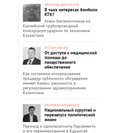
ВЯЧЕСЛАВ ЩЕКУНСКИХ
В чьих интересах бомбили
КТК?
Атаки беспилотников на
Каспийский трубопроводный
консорциум ударили по экономике
Казахстана
РУСЛАН ЗАКИЕВ
От доступа к медицинской
помощи до
лекарственного
обеспечения
Как системное игнорирование
процедур публичного обсуждения
меняет баланс законности в
регулировании здравоохранения
Казахстана
БАУЫРЖАН АЙНАБЕКОВ
Национальный курултай и
перезапуск политической
жизни
Переход к однопалатному Парламенту
и его переименование в Құрылтай