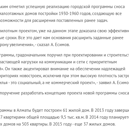
Аким отметил успешную реализацию городской программы сноса
малоэтажных домов постройки 1930-1960 годов, создающую все
возможности для расширения поставленных ранее задач.
пилотным проектом, уже на данном этапе доказала свою эффективно
е сроки. Все это дает нам основания расширить заданные ранее
ону увеличения», - сказал А. Есимов.
раммы, градоначальник поручил при проектировании и строительс
растающей нагрузки на коммуникации и сети с приоритетным
». Он также акцентировал внимание на обеспечении надлежащей
риториях новостроек, исключив при этом высокую плотность застр
лья - это социальный, а не коммерческий проект», - заявил А. Есимо
поручение разработать концепцию проекта новой программы сноса
раммы в Алматы будет построен 61 жилой дом. В 2013 году заверш
7 квартирами общей площадью 9,5 тыс. кв.м. В 2014 году планирует
 домов на 503 квартиры. В 2015 году - еще 37 жилых домов.