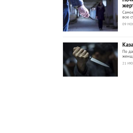
жер
Самое
всю с
09 НО
Каз
По да
женщ
21 ИЮ