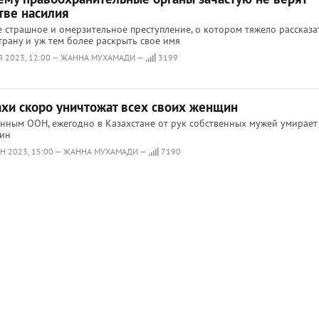
тве насилия
 страшное и омерзительное преступление, о котором тяжело рассказа
трану и уж тем более раскрыть свое имя
Я 2023, 12:00 — ЖАННА МУХАМАДИ —
3199
ахи скоро уничтожат всех своих женщин
нным ООН, ежегодно в Казахстане от рук собственных мужей умирает
ин
Н 2023, 15:00 — ЖАННА МУХАМАДИ —
7190