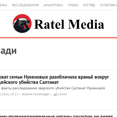
МИКА
РАССЛЕДОВАНИЯ
АНАЛИТИКА
ПРАВО
ВЗГЛЯД
КУЛЬТУРА 
ади
окат семьи Нукеновых разоблачила враньё вокруг
ейского убийства Салтанат
 факты расследования зверского убийства Салтанат Нукеновой
В 2024, 19:27 — ЖАННА МУХАМАДИ —
14244
ему правоохранительные органы зачастую не верят