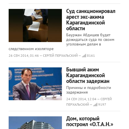
Суд санкционировал
арест экс-акима
Карагандинской
области
Бауржан Абдишев будет
дожидаться суда по своим
уголовным делам в
следственном изоляторе
26 СЕН 2014, 01:46 — СЕРГЕЙ ПЕРХАЛЬСКИЙ —
8161
Бывший аким
Карагандинской
области задержан
Причины и подробности
задержания
24 СЕН 2014, 12:04 — СЕРГЕЙ
ПЕРХАЛЬСКИЙ —
9197
Дом, который
построил «О.Т.А.Н.»