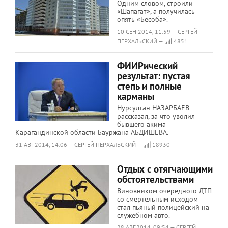
Одним словом, строили
«Шапагат», а получилась
опять «Бесоба».
10 СЕН 2014, 11:59 — СЕРГЕЙ
ПЕРХАЛЬСКИЙ —
4851
ФИИРический
результат: пустая
степь и полные
карманы
Нурсултан НАЗАРБАЕВ
рассказал, за что уволил
бывшего акима
Карагандинской области Бауржана АБДИШЕВА.
31 АВГ 2014, 14:06 — СЕРГЕЙ ПЕРХАЛЬСКИЙ —
18930
Отдых с отягчающими
обстоятельствами
Виновником очередного ДТП
со смертельным исходом
стал пьяный полицейский на
служебном авто.
28 АВГ 2014, 09:54 — СЕРГЕЙ