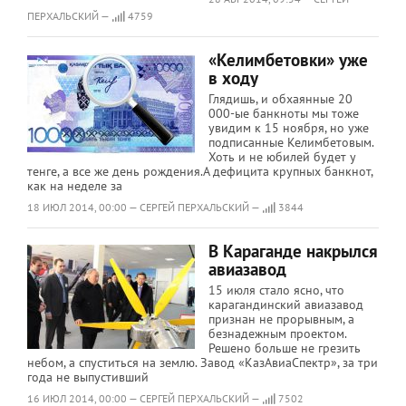
ПЕРХАЛЬСКИЙ —
4759
«Келимбетовки» уже
в ходу
Глядишь, и обхаянные 20
000-ые банкноты мы тоже
увидим к 15 ноября, но уже
подписанные Келимбетовым.
Хоть и не юбилей будет у
тенге, а все же день рождения.А дефицита крупных банкнот,
как на неделе за
18 ИЮЛ 2014, 00:00 — СЕРГЕЙ ПЕРХАЛЬСКИЙ —
3844
В Караганде накрылся
авиазавод
15 июля стало ясно, что
карагандинский авиазавод
признан не прорывным, а
безнадежным проектом.
Решено больше не грезить
небом, а спуститься на землю. Завод «КазАвиаСпектр», за три
года не выпустивший
16 ИЮЛ 2014, 00:00 — СЕРГЕЙ ПЕРХАЛЬСКИЙ —
7502