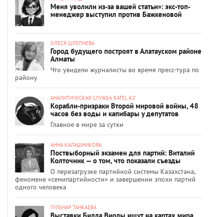
Меня уволили из-за вашей статьи»: экс-топ-
менеджер выступил против Бажкеновой
ОЛЕСЯ ШЛЕПНЕВА
Город будущего построят в Алатауском районе
Алматы
Что увидели журналисты во время пресс-тура по
району
АНАЛИТИЧЕСКАЯ СЛУЖБА RATEL.KZ
Корабли-призраки Второй мировой войны, 48
часов без воды и капибары у депутатов
Главное в мире за сутки
АННА КАЛАШНИКОВА
Поствыборный экзамен для партий: Виталий
Колточник — о том, что показали съезды
О перезагрузке партийной системы Казахстана,
феномене «семипартийности» и завершении эпохи партий
одного человека
ГУЛЬНАР ТАНКАЕВА
Выставки Билла Виолы ищут на картах мира.