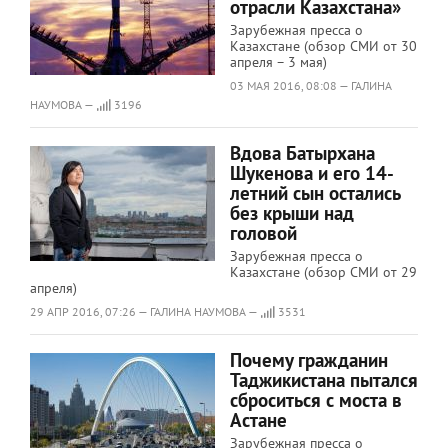
отрасли Казахстана»
Зарубежная пресса о
Казахстане (обзор СМИ от 30
апреля – 3 мая)
03 МАЯ 2016, 08:08 — ГАЛИНА
НАУМОВА —
3196
Вдова Батырхана
Шукенова и его 14-
летний сын остались
без крыши над
головой
Зарубежная пресса о
Казахстане (обзор СМИ от 29
апреля)
29 АПР 2016, 07:26 — ГАЛИНА НАУМОВА —
3531
Почему гражданин
Таджикистана пытался
сброситься с моста в
Астане
Зарубежная пресса о