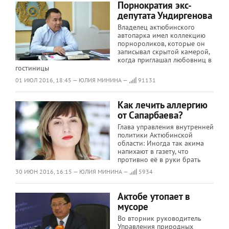
Порнократия экс-
депутата Ундиргенова
Владелец актюбинского
автопарка имел коллекцию
порнороликов, которые он
записывал скрытой камерой,
когда приглашал любовниц в
гостиницы
01 ИЮЛ 2016, 18:45 — ЮЛИЯ МИНИНА —
91131
Как лечить аллергию
от Сапарбаева?
Глава управления внутренней
политики Актюбинской
области: Иногда так акима
напихают в газету, что
противно её в руки брать
30 ИЮН 2016, 16:15 — ЮЛИЯ МИНИНА —
5934
Актобе утопает в
мусоре
Во вторник руководитель
Управления природных