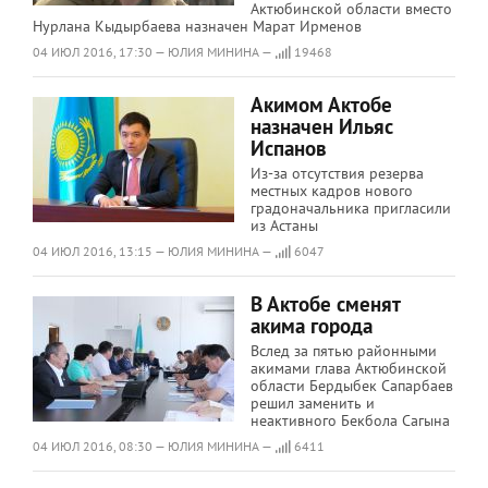
Актюбинской области вместо
Нурлана Кыдырбаева назначен Марат Ирменов
04 ИЮЛ 2016, 17:30 — ЮЛИЯ МИНИНА —
19468
Акимом Актобе
назначен Ильяс
Испанов
Из-за отсутствия резерва
местных кадров нового
градоначальника пригласили
из Астаны
04 ИЮЛ 2016, 13:15 — ЮЛИЯ МИНИНА —
6047
В Актобе сменят
акима города
Вслед за пятью районными
акимами глава Актюбинской
области Бердыбек Сапарбаев
решил заменить и
неактивного Бекбола Сагына
04 ИЮЛ 2016, 08:30 — ЮЛИЯ МИНИНА —
6411