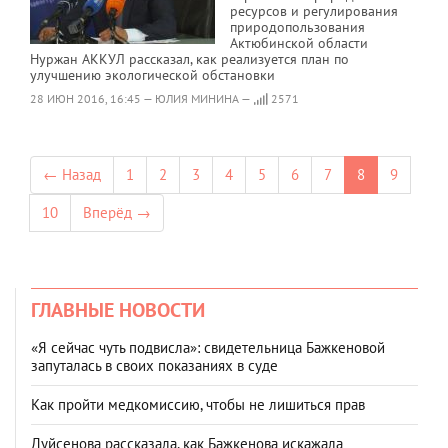
ресурсов и регулирования
природопользования
Актюбинской области
Нуржан АККУЛ рассказал, как реализуется план по
улучшению экологической обстановки
28 ИЮН 2016, 16:45 — ЮЛИЯ МИНИНА —
2571
← Назад
1
2
3
4
5
6
7
8
9
10
Вперёд →
ГЛАВНЫЕ НОВОСТИ
«Я сейчас чуть подвисла»: свидетельница Бажкеновой
запуталась в своих показаниях в суде
Как пройти медкомиссию, чтобы не лишиться прав
Дуйсенова рассказала, как Бажкенова искажала