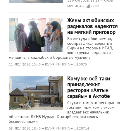
11 ИЮЛ 2016, 18:15 — ЮЛИЯ
МИНИНА —
2299
Жены актюбинских
радикалов надеются
на мягкий приговор
Возле суда обвиняемых,
собиравшихся воевать в
Сирии на стороне ИГИЛ,
ждет группа поддержки -
женщины в хиджабах и бородатые мужчины
11 ИЮЛ 2016, 15:45 — ЮЛИЯ МИНИНА —
5075
Кому же всё-таки
принадлежит
ресторан «Алтын
сарайы» в Актобе
Слухи о том, что ресторанно-
гостиничным комплексом
владеет экс-начальник
областного ДКНБ Нурлан Кыдырбаев, оказались
беспочвенными
08 ИЮЛ 2016, 18:45 — ЮЛИЯ МИНИНА —
20714