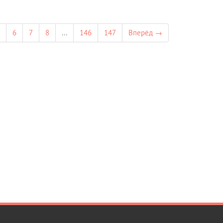
6
7
8
...
146
147
Вперёд →