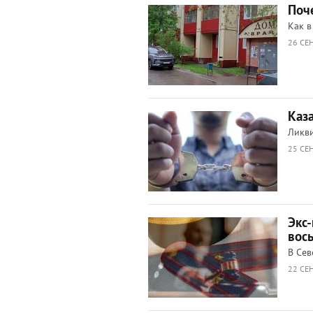
Поч
Как в
26 СЕН
Каз
Ликви
25 СЕН
Экс
вос
В Сев
22 СЕН