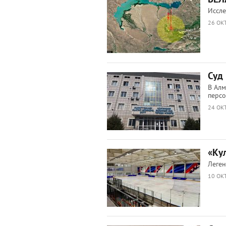
Иссле
26 ОКТ
Суд
В Алм
персо
24 ОКТ
«Ку
Леген
10 ОКТ