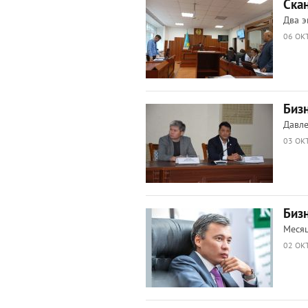
Ска
Два э
06 ОКТ
Биз
Давле
03 ОКТ
Биз
Месяц
02 ОКТ