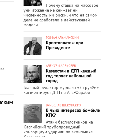
Почему ставка на массовое
уничтожение не снижает ни
численность, ни риски, и что на самом
деле не сработало в действующей
модели
РОМАН АЛЬМАНСКИЙ
Криптоплатеж при
Президенте
АЛЕКСЕЙ АЛЕКСЕЕВ
два
Казахстан в ДТП каждый
год теряет небольшой
город
Главный редактор журнала «За рулём»
комментирует ДТП на Аль-Фараби
нским
ВЯЧЕСЛАВ ЩЕКУНСКИХ
В чьих интересах бомбили
КТК?
Атаки беспилотников на
Каспийский трубопроводный
консорциум ударили по экономике
Казахстана