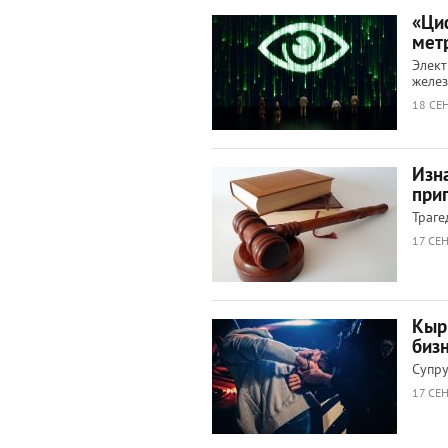
«Ци
мет
Элект
желе
18 СЕН
Изн
при
Траге
17 СЕН
Кыр
биз
Супру
17 СЕН