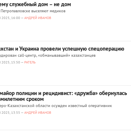
ему служебный дом – не дом
 Петропавловске выселяют медиков
 2025, 16:00 —
АНДРЕЙ ИВАНОВ
ахстан и Украина провели успешную спецоперацию
дирован call-центр, «обманывавший» казахстанцев
 2025, 15:50 —
РАТЕЛЬ
-майор полиции и рецидивист: «дружба» обернулась
ьмилетним сроком
еро-Казахстанской области осужден известный оперативник
 2025, 13:55 —
АНДРЕЙ ИВАНОВ