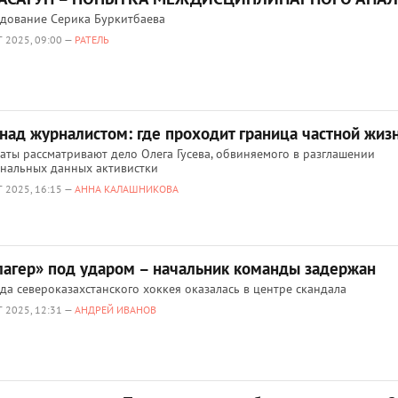
дование Серика Буркитбаева
 2025, 09:00 —
РАТЕЛЬ
 над журналистом: где проходит граница частной жиз
аты рассматривают дело Олега Гусева, обвиняемого в разглашении
нальных данных активистки
 2025, 16:15 —
АННА КАЛАШНИКОВА
лагер» под ударом – начальник команды задержан
да североказахстанского хоккея оказалась в центре скандала
 2025, 12:31 —
АНДРЕЙ ИВАНОВ