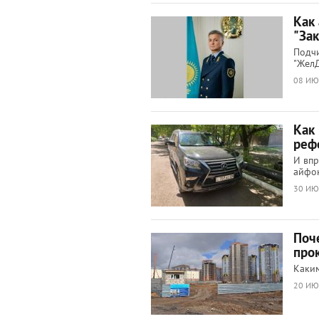
Как
"За
Подчи
"ЖелД
08 ИЮ
Как
реф
И впр
айфон
30 ИЮ
Поч
про
Каким
20 ИЮ