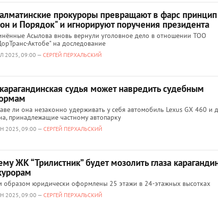
 алматинские прокуроры превращают в фарс принцип
кон и Порядок" и игнорируют поручения президента
нённые Асылова вновь вернули уголовное дело в отношении ТОО
орТранс-Актобе" на доследование
Л 2025, 09:00 —
СЕРГЕЙ ПЕРХАЛЬСКИЙ
 карагандинская судья может навредить судебным
ормам
аве ли она незаконно удерживать у себя автомобиль Lexus GX 460 и 
а, принадлежащие частному автопарку
Н 2025, 09:00 —
СЕРГЕЙ ПЕРХАЛЬСКИЙ
ему ЖК “Трилистник” будет мозолить глаза караганди
курорам
 образом юридически оформлены 25 этажи в 24-этажных высотках
Н 2025, 09:00 —
СЕРГЕЙ ПЕРХАЛЬСКИЙ