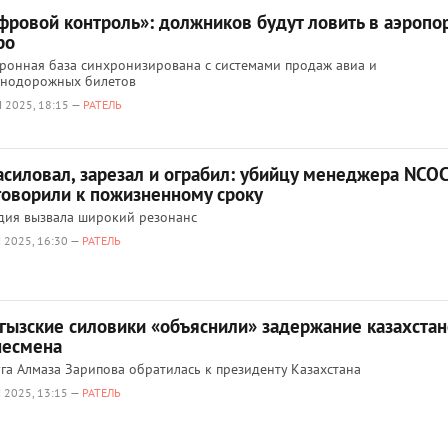
фровой контроль»: должников будут ловить в аэропо
ро
ронная база синхронизирована с системами продаж авиа и
знодорожных билетов
 2025, 18:15 —
РАТЕЛЬ
асиловал, зарезал и ограбил: убийцу менеджера NCO
говорили к пожизненному сроку
дия вызвала широкий резонанс
 2025, 16:30 —
РАТЕЛЬ
гызские силовики «объяснили» задержание казахстан
несмена
га Алмаза Зарипова обратилась к президенту Казахстана
 2025, 13:15 —
РАТЕЛЬ