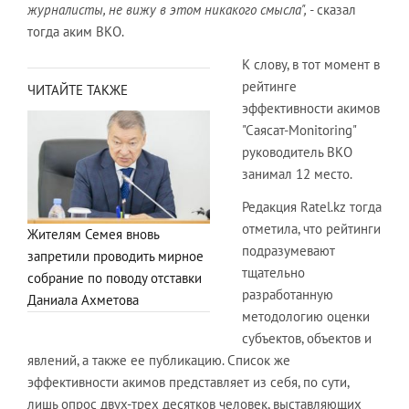
журналисты, не вижу в этом никакого смысла",
-
сказал
тогда аким ВКО.
К слову, в тот момент в
рейтинге
ЧИТАЙТЕ ТАКЖЕ
эффективности акимов
"Саясат-Monitoring"
руководитель ВКО
занимал 12 место.
Редакция Ratel.kz тогда
отметила, что рейтинги
Жителям Семея вновь
подразумевают
запретили проводить мирное
тщательно
собрание по поводу отставки
разработанную
Даниала Ахметова
методологию оценки
субъектов, объектов и
явлений, а также ее публикацию. Список же
эффективности акимов представляет из себя, по сути,
лишь опрос двух-трех десятков человек, выставляющих