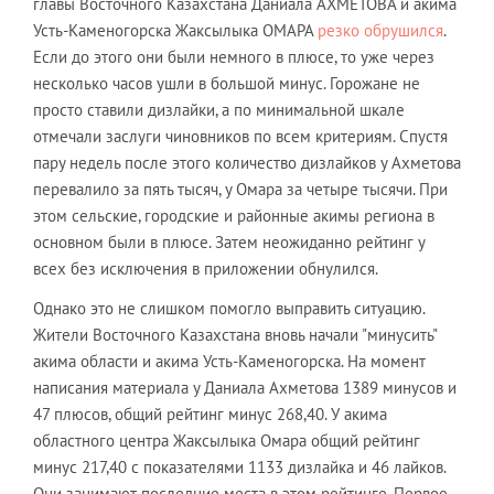
главы Восточного Казахстана Даниала АХМЕТОВА и акима
Усть-Каменогорска Жаксылыка ОМАРА
резко обрушился
.
Если до этого они были немного в плюсе, то уже через
несколько часов ушли в большой минус. Горожане не
просто ставили дизлайки, а по минимальной шкале
отмечали заслуги чиновников по всем критериям. Спустя
пару недель после этого количество дизлайков у Ахметова
перевалило за пять тысяч, у Омара за четыре тысячи. При
этом сельские, городские и районные акимы региона в
основном были в плюсе. Затем неожиданно рейтинг у
всех без исключения в приложении обнулился.
Однако это не слишком помогло выправить ситуацию.
Жители Восточного Казахстана вновь начали "минусить"
акима области и акима Усть-Каменогорска. На момент
написания материала у Даниала Ахметова 1389 минусов и
47 плюсов, общий рейтинг минус 268,40. У акима
областного центра Жаксылыка Омара общий рейтинг
минус 217,40 с показателями 1133 дизлайка и 46 лайков.
Они занимают последние места в этом рейтинге. Первое