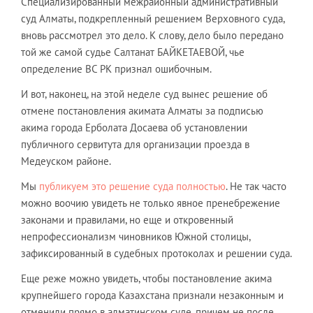
Специализированный межрайонный административный
суд Алматы, подкрепленный решением Верховного суда,
вновь рассмотрел это дело. К слову, дело было передано
той же самой судье Салтанат БАЙКЕТАЕВОЙ, чье
определение ВС РК признал ошибочным.
И вот, наконец, на этой неделе суд вынес решение об
отмене постановления акимата Алматы за подписью
акима города Ерболата Досаева об установлении
публичного сервитута для организации проезда в
Медеуском районе.
Мы
публикуем это решение суда полностью
. Не так часто
можно воочию увидеть не только явное пренебрежение
законами и правилами, но еще и откровенный
непрофессионализм чиновников Южной столицы,
зафиксированный в судебных протоколах и решении суда.
Еще реже можно увидеть, чтобы постановление акима
крупнейшего города Казахстана признали незаконным и
отменили прямо в алматинском суде, причем не после