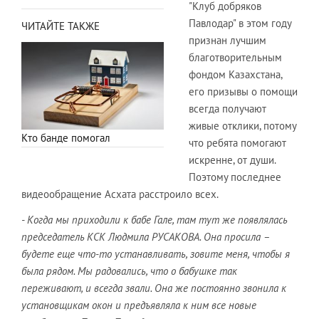
"Клуб добряков
Павлодар" в этом году
ЧИТАЙТЕ ТАКЖЕ
признан лучшим
благотворительным
фондом Казахстана,
его призывы о помощи
всегда получают
живые отклики, потому
Кто банде помогал
что ребята помогают
искренне, от души.
Поэтому последнее
видеообращение Асхата расстроило всех.
- Когда мы приходили к бабе Гале, там тут же появлялась
председатель КСК Людмила РУСАКОВА. Она просила –
будете еще что-то устанавливать, зовите меня, чтобы я
была рядом. Мы радовались, что о бабушке так
переживают, и всегда звали. Она же постоянно звонила к
установщикам окон и предъявляла к ним все новые