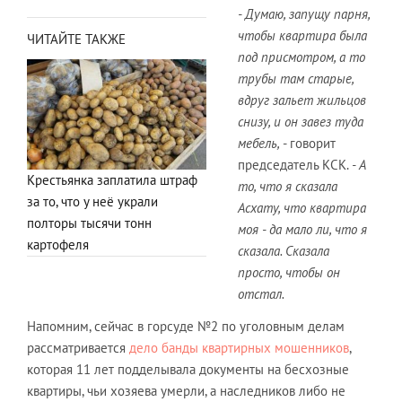
- Думаю, запущу парня,
чтобы квартира была
ЧИТАЙТЕ ТАКЖЕ
под присмотром, а то
трубы там старые,
вдруг зальет жильцов
снизу, и он завез туда
мебель,
- говорит
председатель КСК.
- А
Крестьянка заплатила штраф
то, что я сказала
за то, что у неё украли
Асхату, что квартира
полторы тысячи тонн
моя - да мало ли, что я
картофеля
сказала. Сказала
просто, чтобы он
отстал.
Напомним, сейчас в горсуде №2 по уголовным делам
рассматривается
дело банды квартирных мошенников
,
которая 11 лет подделывала документы на бесхозные
квартиры, чьи хозяева умерли, а наследников либо не