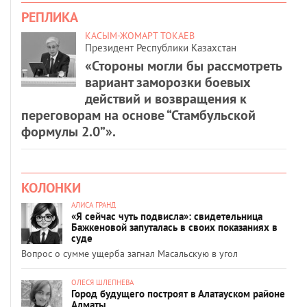
РЕПЛИКА
КАСЫМ-ЖОМАРТ ТОКАЕВ
Президент Республики Казахстан
«Стороны могли бы рассмотреть
вариант заморозки боевых
действий и возвращения к
переговорам на основе “Стамбульской
формулы 2.0”».
КОЛОНКИ
АЛИСА ГРАНД
«Я сейчас чуть подвисла»: свидетельница
Бажкеновой запуталась в своих показаниях в
суде
Вопрос о сумме ущерба загнал Масальскую в угол
ОЛЕСЯ ШЛЕПНЕВА
Город будущего построят в Алатауском районе
Алматы