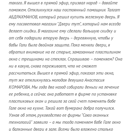
такого. Я вышел в прямой эфир, призвал народ – давайте
поможем. Откликнулся наш постоянный помощник Талгат
АБДРАХМАНОВ, который решил купить железную дверь. Я
ему посоветовал магазин "Двери тут", который нам всегда
делает скидки. В магазине ему сделали большую скидку и
от себя подарили вторую дверь – деревянную, чтобы у
бабы Гали была двойная защита. Пока меняли двери, я
обратил внимание на ее старые, замазанные пластилином
окна с трещинами на стеклах. Спрашиваю – поменяем? Она
ни в какую, снова переживает, что не сможет
рассчитаться. Вышел в прямой эфир, показал эти окна,
тут же откликнулась молодая девушка Анастасия
КОМАРОВА. Мы года два назад собирали деньги на лечение
ее ребенка, а сейчас она работает в фирме по установке
пластиковых окон и решила за свой счет поменять бабе
Гале окно на кухне. Такой вот бумеранг добра получился.
Узнав об этом, руководство ее фирмы "Союз оконных
технологий" заявило – а мы тогда поменяем бабе Гале окно
и балконные двери в зале. Всеми было вложено столько