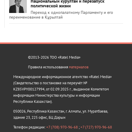
Национальный курултай и перезапуск
политической жизни
Переход к однопалатному Парламенту и его
переименование в Құрылтай
©2013-2026 ТОО «Ratel Media»
Правила использования
материалов
Международное информационное агентство «Ratel Media»
(Свидетельство о постановке на переучёт №
KZ85VPY00127994, от 02.09.2025 г., выданное Комитетом
информации Министерства культуры и информации
Республики Казахстан).
050026, Республика Казахстан, г. Алматы, ул. Муратбаева,
здание 23, 225 офис, БЦ Дарын
Телефон редакции:
+7 (708) 970-96-68
;
+7 (727) 970-96-68