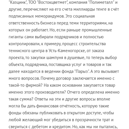
"Казцинк", ТОО "Востокцветмет", компания "Полиметалл" и
другие, перечисляют на его счета миллиарды тенге в счёт
подписанных меморандумов. Это социальная
ответственность бизнеса перед теми территориями, на
которых он работает. Но, если раньше промышленные
гиганты сами выбирали подрядчиков и полностью
контролировали, к примеру, процесс строительства
теннисного центра в Усть-Каменогорске, от заказа
проекта, то закупки шампуня в душевые, то теперь выбор
объекта, подрядчика, поставщика услуг и товаров и так
далее находится в ведении фонда "Парыз". А это вызывает
много вопросов. Почему договор заключается именно с
такой-то фирмой? На каком основании закупается товар
именно этого производителя? Отчего определена именно
такая сумма? Ответы на эти и другие вопросы вполне
могла бы дать финансовая отчётность, которую такие
фонды обязаны публиковать в открытом доступе, чтобы
любой желающий мог убедиться в прозрачности трат и
свериться с дебетом и кредитом. Но, как мы ни пытались,