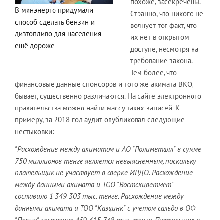
похоже, засекречены.
В минэнерго придумали
Странно, что никого не
способ сделать бензин и
волнует тот факт, что
дизтопливо для населения
их нет в открытом
ещё дороже
доступе, несмотря на
требование закона.
Тем более, что
финансовые данные спонсоров и того же акимата ВКО,
бывает, существенно различаются. На сайте электронного
правительства можно найти массу таких записей. К
примеру, за 2018 год аудит опубликовал следующие
нестыковки:
"Расхождение между акиматом и АО "Полиметалл" в сумме
750 миллионов тенге является невыясненным, поскольку
плательщик не участвует в сверке ИПДО. Расхождение
между данными акимата и ТОО "Востокцветмет"
составило 1 349 303 тыс. тенге. Расхождение между
данными акимата и ТОО "Казцинк" с учетом сальдо в ОФ
"Парыз" составило 459 415 748 тыс. тенге. Плательщик в