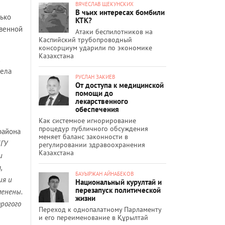
ВЯЧЕСЛАВ ЩЕКУНСКИХ
В чьих интересах бомбили
лько
КТК?
твенной
Атаки беспилотников на
Каспийский трубопроводный
консорциум ударили по экономике
Казахстана
х
дела
РУСЛАН ЗАКИЕВ
От доступа к медицинской
помощи до
лекарственного
обеспечения
Как системное игнорирование
процедур публичного обсуждения
района
меняет баланс законности в
КГУ
регулировании здравоохранения
Казахстана
и
,
БАУЫРЖАН АЙНАБЕКОВ
ия и
Национальный курултай и
перезапуск политической
менены.
жизни
рогого
Переход к однопалатному Парламенту
и его переименование в Құрылтай