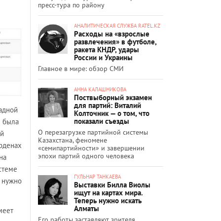
пресс-тура по району
АНАЛИТИЧЕСКАЯ СЛУЖБА RATEL.KZ
Расходы на «взрослые
развлечения» в футболе,
ракета КНДР, удары
России и Украины
Главное в мире: обзор СМИ
АННА КАЛАШНИКОВА
Поствыборный экзамен
для партий: Виталий
радной
Колточник — о том, что
показали съезды
м была
О перезагрузке партийной системы
ой
Казахстана, феномене
орденах
«семипартийности» и завершении
эпохи партий одного человека
на
истеме
ГУЛЬНАР ТАНКАЕВА
о нужно
Выставки Билла Виолы
ищут на картах мира.
Теперь нужно искать
Алматы
меет
Его работы заставляют зрителя