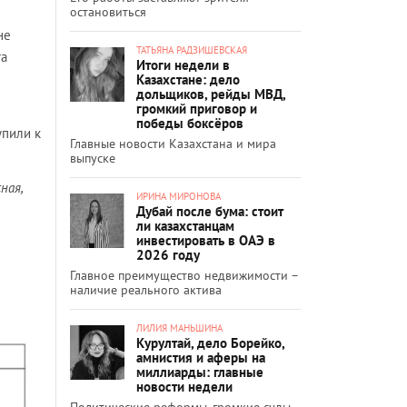
остановиться
не
ТАТЬЯНА РАДЗИШЕВСКАЯ
та
Итоги недели в
Казахстане: дело
дольщиков, рейды МВД,
громкий приговор и
победы боксёров
упили к
Главные новости Казахстана и мира
выпуске
ная,
ИРИНА МИРОНОВА
Дубай после бума: стоит
ли казахстанцам
инвестировать в ОАЭ в
2026 году
Главное преимущество недвижимости –
наличие реального актива
ЛИЛИЯ МАНЬШИНА
Курултай, дело Борейко,
амнистия и аферы на
миллиарды: главные
новости недели
Политические реформы, громкие суды