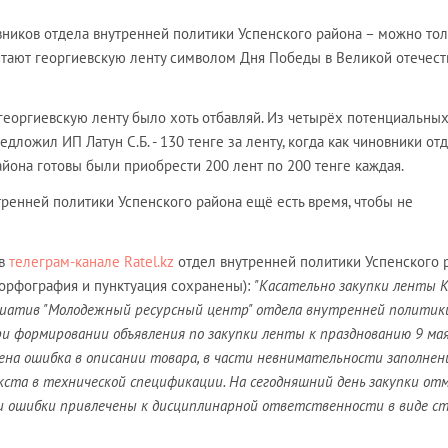
вников отдела внутренней политики Успенского района – можно то
читают георгиевскую ленту символом Дня Победы в Великой отечес
георгиевскую ленту было хоть отбавляй. Из четырёх потенциальны
ложил ИП Латун С.Б. - 130 тенге за ленту, когда как чиновники от
йона готовы были приобрести 200 лент по 200 тенге каждая.
тренней политики Успенского района ещё есть время, чтобы не
 в
телеграм-канале Ratel.kz
отдел внутренней политики Успенского 
(орфография и пунктуация сохранены):
"Касательно закупки ленты 
иатив "Молодежный ресурсный центр" отдела внутренней политик
при формировании объявления по закупки ленты к празднованию 9 мая
на ошибка в описании товара, в части невнимательности заполнен
ста в технической спецификации. На сегодняшний день закупки от
 ошибки привлечены к дисциплинарной ответственности в виде ст