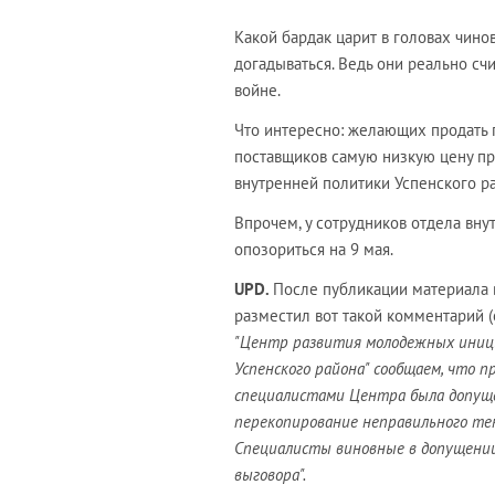
Какой бардак царит в головах чино
догадываться. Ведь они реально с
войне.
Что интересно: желающих продать 
поставщиков самую низкую цену пред
внутренней политики Успенского ра
Впрочем, у сотрудников отдела вну
опозориться на 9 мая.
UPD.
После публикации материала
разместил вот такой комментарий 
"Центр развития молодежных иниц
Успенского района" сообщаем, что 
специалистами Центра была допуще
перекопирование неправильного тек
Специалисты виновные в допущении
выговора".