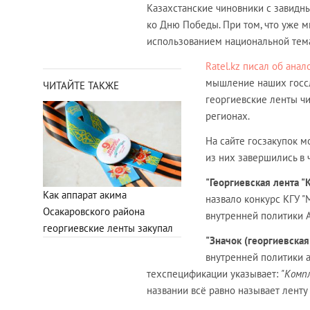
Казахстанские чиновники с завид
ко Дню Победы. При том, что уже м
использованием национальной тема
Ratel.kz писал об ана
мышление наших госсл
ЧИТАЙТЕ ТАКЖЕ
георгиевские ленты ч
регионах.
На сайте госзакупок м
из них завершились в ч
"Георгиевская лента 
Как аппарат акима
назвало конкурс КГУ 
Осакаровского района
внутренней политики А
георгиевские ленты закупал
"Значок (георгиевская
внутренней политики а
техспецификации указывает:
"Комп
названии всё равно называет ленту