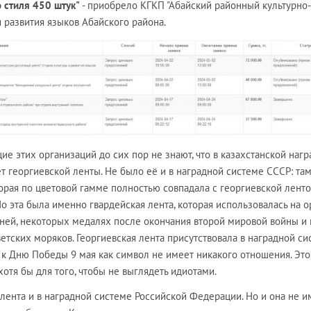
о стиля 450 штук"
- приобрело КГКП "Абайский районный культурно-
и развития языков Абайского района.
ие этих организаций до сих пор не знают, что в казахстанской наг
т георгиевской ленты. Не было её и в наградной системе СССР: та
торая по цветовой гамме полностью совпадала с георгиевской лент
о эта была именно гвардейская лента, которая использовалась на 
еней, некоторых медалях после окончания второй мировой войны и 
оветских моряков. Георгиевская лента присутствовала в наградной с
 к Дню Победы 9 мая как символ не имеет никакого отношения. Эт
хотя бы для того, чтобы не выглядеть идиотами.
лента и в наградной системе Российской Федерации. Но и она не и