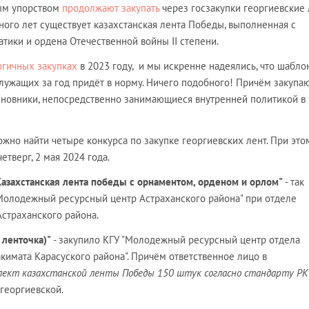
ным упорством
продолжают закупать
через госзакупки георгиевские
ного лет существует казахстанская лента Победы, выполненная с
тики и ордена Отечественной войны II степени.
логичных закупках
в 2023 году, и мы искренне надеялись, что шабло
ужащих за год придёт в норму. Ничего подобного! Причём закупа
иновники, непосредственно занимающиеся внутренней политикой в
ожно найти четыре конкурса по закупке георгиевских лент. При это
етверг, 2 мая 2024 года.
"Казахстанская лента победы с орнаментом, орденом и орлом"
- так
"Молодежный ресурсный центр Астраханского района" при отделе
страханского района.
 ленточка)"
- закупило КГУ "Молодежный ресурсный центр отдела
кимата Карасуского района". Причём ответственное лицо в
лект казахстанской ленты Победы 150 штук согласно стандарту РК
 георгиевской.