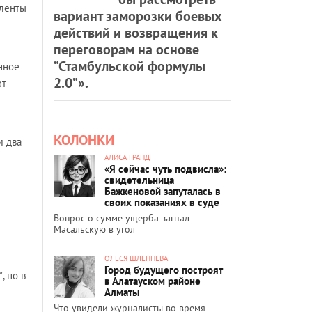
 ленты
вариант заморозки боевых
действий и возвращения к
переговорам на основе
“Стамбульской формулы
нное
2.0”».
ют
КОЛОНКИ
м два
АЛИСА ГРАНД
«Я сейчас чуть подвисла»:
свидетельница
Бажкеновой запуталась в
своих показаниях в суде
Вопрос о сумме ущерба загнал
Масальскую в угол
ОЛЕСЯ ШЛЕПНЕВА
Город будущего построят
"
, но в
в Алатауском районе
Алматы
Что увидели журналисты во время