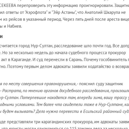
ЙСЕКЕЕВА перепроверить эту информацию проигнорировали. Защитн
л ответы от "Аэрофлота" и "Эйр Астаны", что Анатолий Шкарупа не
м из рейсов в указанный период. Через пять дней после ареста виц
ы и Набиев.
ни
читается город Нур-Султан, расследование шло почти год. Все доп
. Но за несколько недель до начала судебного процесса прокурор
кт в Караганде. И суд перенесли в Сарань. Почему гособвинитель 
стно. Поэтому первым делом адвокаты заявили ходатайство о возвр
ся по месту совершения правонарушения
, - пояснил суду защитник
 -
Растрата, по мнению органов досудебного расследования, произошл
ур-Султан. Потерпевшие находятся там, впереди зима, вашу трассу
огодными условиями. Тем более что свидетели тоже в Нур-Султане, к
сы будем вызывать? Дело нужно перевести в Есильский районный суд
уде представляли три карагандинских прокурора, им адвокаты заяв
, что юристы могли ознакомиться со 115 томами дела за несколько