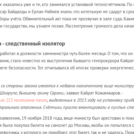
 оказались уже и те, кто занимался установкой теплосчётчиков. По
сар Байдалды и Ерлан Набиев знали, что котельную не сдадут в срок
оры учёта. Обвинительный акт пока не прозвучал в зале суда. Каки
 государство, мы узнаем позже. Рассмотрение громкого дела начал
а - следственный изолятор
аботал в должности замминистра чуть более месяца. О том, что он 
ания, стало известно из выступления бывшего генпрокурора Кайрат
е безопасности. Тот отчитывался об итогах проверки энергетиче
 со стороны закона имеются к недавно назначенному вице-министру
Шкарупе, бывшему акиму Сарани
,- заявил Кайрат Кожамжаров. -
ию 215 миллионов тенге
, выделенных в 2015 году на установку приб
нтрального отопления. Счётчики просто вмонтировали в пустые сте
заявления, 19 ноября 2018 года, вице-министр был арестован и пок
я была покупка билета на самолет до Москвы, якобы он попытался 
ревозчика, у которого он приобрел этот билет, так и не удалось. Пр