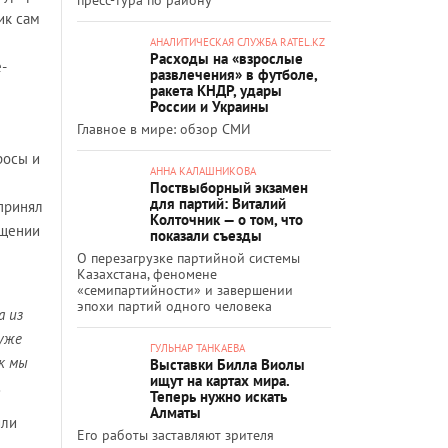
ик сам
АНАЛИТИЧЕСКАЯ СЛУЖБА RATEL.KZ
Расходы на «взрослые
е-
развлечения» в футболе,
ракета КНДР, удары
России и Украины
Главное в мире: обзор СМИ
росы и
АННА КАЛАШНИКОВА
Поствыборный экзамен
для партий: Виталий
принял
Колточник — о том, что
ащении
показали съезды
О перезагрузке партийной системы
Казахстана, феномене
«семипартийности» и завершении
эпохи партий одного человека
а из
 уже
ГУЛЬНАР ТАНКАЕВА
ак мы
Выставки Билла Виолы
ищут на картах мира.
.
Теперь нужно искать
Алматы
или
Его работы заставляют зрителя