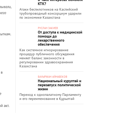
КТК?
зывали,
Атаки беспилотников на Каспийский
него
трубопроводный консорциум ударили
по экономике Казахстана
РУСЛАН ЗАКИЕВ
От доступа к медицинской
пыткам.
помощи до
лекарственного
обеспечения
Как системное игнорирование
процедур публичного обсуждения
меняет баланс законности в
регулировании здравоохранения
Казахстана
 в
БАУЫРЖАН АЙНАБЕКОВ
Национальный курултай и
перезапуск политической
жизни
е
Переход к однопалатному Парламенту
и его переименование в Құрылтай
 акт.