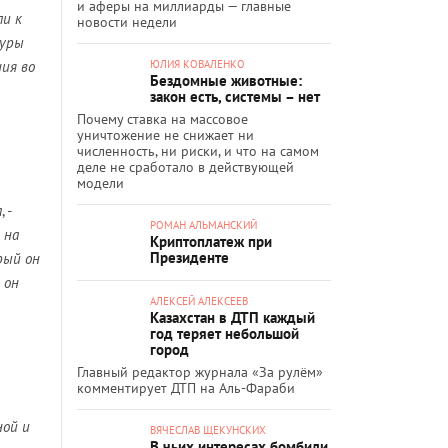
и аферы на миллиарды — главные
ли к
новости недели
туры
ния во
ЮЛИЯ КОВАЛЕНКО
Бездомные животные:
закон есть, системы – нет
Почему ставка на массовое
уничтожение не снижает ни
численность, ни риски, и что на самом
деле не сработало в действующей
модели
а
, -
РОМАН АЛЬМАНСКИЙ
 на
Криптоплатеж при
Президенте
рый он
 он
АЛЕКСЕЙ АЛЕКСЕЕВ
Казахстан в ДТП каждый
год теряет небольшой
город
Главный редактор журнала «За рулём»
комментирует ДТП на Аль-Фараби
ной и
ВЯЧЕСЛАВ ЩЕКУНСКИХ
В чьих интересах бомбили