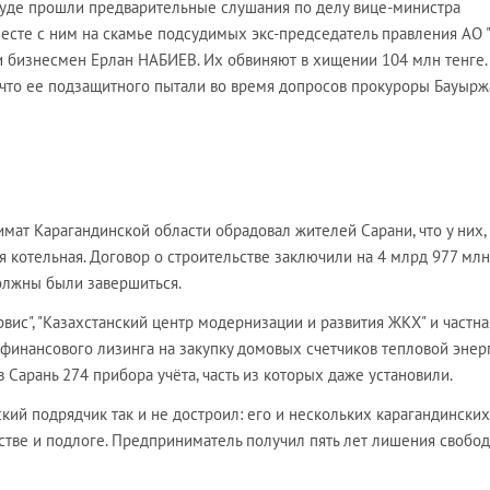
 суде прошли предварительные слушания по делу вице-министра
сте с ним на скамье подсудимых экс-председатель правления АО 
 бизнесмен Ерлан НАБИЕВ. Их обвиняют в хищении 104 млн тенге.
 что ее подзащитного пытали во время допросов прокуроры Бауырж
имат Карагандинской области обрадовал жителей Сарани, что у них,
я котельная. Договор о строительстве заключили на 4 млрд 977 млн
олжны были завершиться.
рвис", "Казахстанский центр модернизации и развития ЖКХ" и частна
инансового лизинга на закупку домовых счетчиков тепловой энерг
 Сарань 274 прибора учёта, часть из которых даже установили.
ий подрядчик так и не достроил: его и нескольких карагандинских
тве и подлоге. Предприниматель получил пять лет лишения свобод