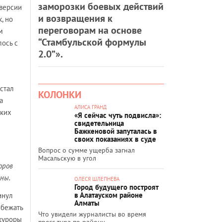
заморозки боевых действий
 версии
и возвращения к
, но
переговорам на основе
м
“Стамбульской формулы
ось с
2.0”».
стал
КОЛОНКИ
а
АЛИСА ГРАНД
ских
«Я сейчас чуть подвисла»:
свидетельница
Бажкеновой запуталась в
своих показаниях в суде
Вопрос о сумме ущерба загнал
Масальскую в угол
оров
ны.
ОЛЕСЯ ШЛЕПНЕВА
Город будущего построят
в Алатауском районе
инул
Алматы
сбежать
Что увидели журналисты во время
окуроры
пресс-тура по району