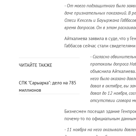
- От моего подзащитного было заяв
даче признательных показаний. В 
Олеси Кексель и Бауыржана Габбасов
время допросов. Он в этом раскаива
Айткалиева заявила в суде, что у Г
Габбасов сейчас стали свидетелями
- Согласно обвинитель
протоколы допроса Наб
ЧИТАЙТЕ ТАКЖЕ
объяснила Айткалиева.
него было оказано дав
СПК "Сарыарка": дело на 785
давал в октябре, вы з
миллионов
давал до 12 ноября, с
отсутствии сговора м
Бизнесмен посещал здание Генпроку
почему-то по официальным данным
- 11 ноября на него оказывали давле