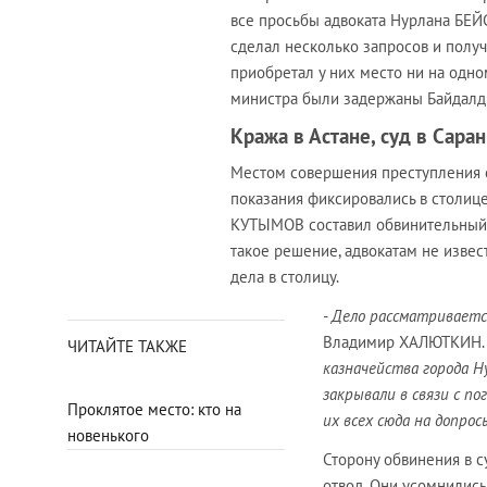
все просьбы адвоката Нурлана БЕ
сделал несколько запросов и получи
приобретал у них место ни на одно
министра были задержаны Байдалд
Кража в Астане, суд в Сара
Местом совершения преступления с
показания фиксировались в столице
КУТЫМОВ составил обвинительный а
такое решение, адвокатам не изве
дела в столицу.
- Дело рассматривает
Владимир ХАЛЮТКИН.
ЧИТАЙТЕ ТАКЖЕ
казначейства города Н
закрывали в связи с п
Проклятое место: кто на
их всех сюда на допро
новенького
Сторону обвинения в с
отвод. Они усомнились