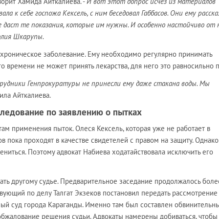
оворит Хамида Айткалиева. -
И вот этот допрос исчез из материалов
вала к себе госпожа Кексель, с ним беседовал Габбасов. Они ему расска
не даст те показания, которые им нужны. И особенно настойчиво от 
олия Шкарупы.
ь хроническое заболевание. Ему необходимо регулярно принимать
го времени не может принять лекарства, для него это равносильно 
отрудники Генпрокуратуры не принесли ему даже стакана воды. Мы
вила Айткалиева.
ледование по заявлению о пытках
ам применения пыток. Олеся Кексель, которая уже не работает в
в пока проходят в качестве свидетелей с правом на защиту. Однако
ниться. Поэтому адвокат Набиева ходатайствовала исключить его
шать другому судье. Предварительное заседание продолжалось боле
твующий по делу Талгат Экзеков постановил передать рассмотрение
ый суд города Караганды. Именно там был составлен обвинительный
 обжалование решения судьи. Адвокаты намерены добиваться, чтобы