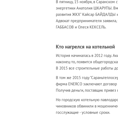
В пятницу, 15 ноября, в Саранском
энергетики Анатолия ШКАРУПЫ. Вме
развития ЖКХ" Кайсар БАЙДАЛДЫ и
Адвокат предпринимателя заявила,
ГАББАСОВ и Олеся КЕКСЕЛЬ.
Кто нагрелся на котельной
История начиналась в 2012 году. Ак
наконец-то, появится общегородска
В 2015 все строительные работы д
В том же 2015 году "Сараньтеплосе
фирма ENERCO заключают договор ф
Получив деньги, поставщик привез в
Но городскую котельную павлодарск
чиновников обвинили в мошенничес
госслужащие - условные сроки.