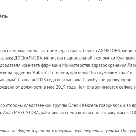
ель
 расследовала дела экс-премьера страны Серика АХМЕТОВА, минис
сылыка ДОСКАЛИЕВА, министра национальной экономики Куандыка
дседателя комитета фармации Министерства здравоохранения Лар
аждена орденом "Айбын" II степени, признана "Госслужащим года" и
н адам". С января 2018 года возглавляла Службу спецпрокуроров
ождена от должности в мае 2019 года. Чем она занимается сейчас, 
 со стороны следственной группы Олеси Кексель говорилось и во в
ь Анар МАКСУТОВА, работавшая специалистом по госзакупкам в ТО
ашали на допрос в финпол, я получала неоднократные угрозы. Они уг