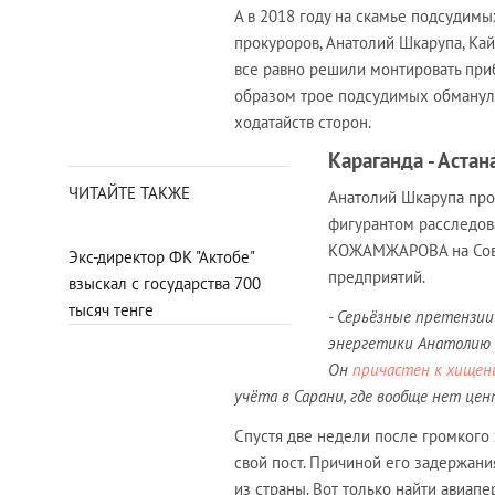
А в 2018 году на скамье подсудимых
прокуроров, Анатолий Шкарупа, Кай
все равно решили монтировать приб
образом трое подсудимых обманули
ходатайств сторон.
Караганда - Астан
ЧИТАЙТЕ ТАКЖЕ
Анатолий Шкарупа прор
фигурантом расследов
КОЖАМЖАРОВА на Совет
Экс-директор ФК "Актобе"
предприятий.
взыскал с государства 700
тысяч тенге
- Серьёзные претензии
энергетики Анатолию 
Он
причастен к хищен
учёта в Сарани, где вообще нет це
Спустя две недели после громкого 
свой пост. Причиной его задержани
из страны. Вот только найти авиапе