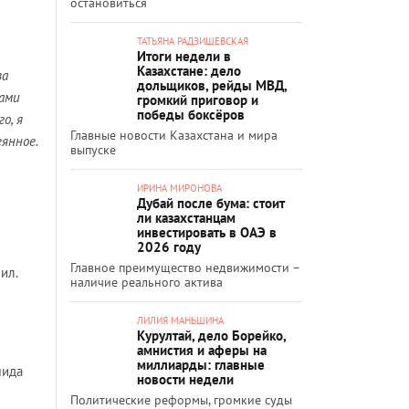
остановиться
ТАТЬЯНА РАДЗИШЕВСКАЯ
Итоги недели в
Казахстане: дело
за
дольщиков, рейды МВД,
бами
громкий приговор и
победы боксёров
о, я
Главные новости Казахстана и мира
янное.
выпуске
ИРИНА МИРОНОВА
Дубай после бума: стоит
ли казахстанцам
инвестировать в ОАЭ в
2026 году
Главное преимущество недвижимости –
ил.
наличие реального актива
ЛИЛИЯ МАНЬШИНА
Курултай, дело Борейко,
амнистия и аферы на
миллиарды: главные
мида
новости недели
Политические реформы, громкие суды