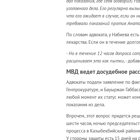
дал показания, где себя оговорил
,- г
уголовного дела. Его регулярно вызы
что его ожидает в случае, если он 
требовали показаний против Анат
По словам адвоката, у Набиева ест
лекарства. Если он в течение долго
- Но в течение 12 часов допроса с
расцениваем это как пытки
, - доба
МВД ведет досудебное расс
Адвокаты подали заявление по факт
Генпрокуратуре, и Бауыржан Габбасо
любой момент их статус может изме
показания из дела.
Впрочем, этот вопрос придется ре
шести часов, ночью председательс
процесса в Казыбекбийский районн
У стороны защиты есть 15 дней на