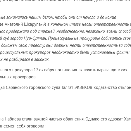
рые занимались нашим делом, чтобы они от начала и до конца
суде Анатолий Шкарупа.-
И в конечном итоге несли ответственность 
ас продержали под стражей, необоснованно, незаконно, всеми спосо
 суд города Нур-Султан. Процессуальные прокуроры добивались своег
ы докажем свою правоту, они должны нести ответственность за соде
процессуальных прокуроров неоднократно были установлены факты
х не разбирался в законах.
льного прокурора 17 октября постановил включить карагандинских
альных прокуроров.
ья Саранского городского суда Талгат ЭКЗЕКОВ ходатайство отклон
а Набиева стали важной частью обвинения. Однако его адвокат Ха
знесмен себя оговорил: