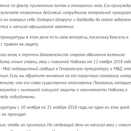
ление по факту применения пыток в отношении него. Его принужда
результате незаконных действий сотрудников генеральной прокура
а он оговорил себя. Оговорил Шкарупу и Байдалды до своего задержа
ется и написал официальное заявление.
енпрокуратуры в этом деле есть свои интересы, поскольку Кексель и
 с правом на защиту.
ного акта, в перечень доказательств сторона обвинения включила
иева, очные ставки, явку с повинной Набиева от 12 ноября 2018 год
 -
Мой подзащитный сообщил в Генеральную прокуратуру и МВД, что
ление. Если вы обратите внимание на его первичные показания, кото
аметите, что его слова существенно отличаются. Показания, которые
огласуются с нынешней позицией защиты о невиновности Набиева, в
ежду подсудимыми.
ратуры с 10 ноября по 21 ноября 2018 года, но один из этих дней
 не проходит.
ние, чтобы он признался. На следующий день он написал явку с повин