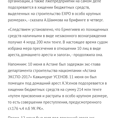
организаций, а также лжепредприятий на самом деле
подозревается в хищении бюджетных средств,
выделенных на строительство EXPO в особо крупных
размерах», - сказала А.Шаимова на брифинге в четверг.
«Следствием установлено, что Ермегияев из похищенных
средств наличными в виде незаконного вознаграждения
получил 4 млрд 200 млн тенге. В настоящее время судом
избрана мера пресечения в отношении 10 лиц в виде
ареста, домашнего ареста и залога», - продолжила она.
Напомним: 10 июня в Астане был задержан экс-глава
департамента строительства нацкомпании «Астана
ЭКСПО-2017» Кажымурат УСЕНОВ. 11 июня он был
помещен под домашний арест. К.Усенов подозревается в
хищении бюджетных средств на сумму 214 млн тенге
«путем присвоения и растраты в особо крупном размере,
то есть совершении преступления, предусмотренного
ст.176 ч.4 п.б УК РК».
Позже, 12 июня был взят под домашний арест экс-