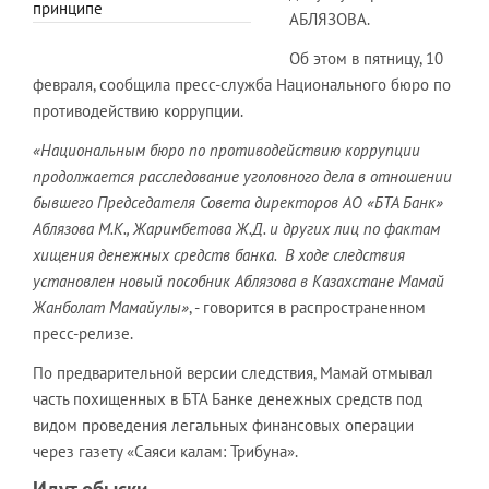
принципе
АБЛЯЗОВА.
Об этом в пятницу, 10
февраля, сообщила пресс-служба Национального бюро по
противодействию коррупции.
«Национальным бюро по противодействию коррупции
продолжается расследование уголовного дела в отношении
бывшего Председателя Совета директоров АО «БТА Банк»
Аблязова М.К., Жаримбетова Ж.Д. и других лиц по фактам
хищения денежных средств банка. В ходе следствия
установлен новый пособник Аблязова в Казахстане
Мамай
Жанболат Мамайул
ы»
, - говорится в распространенном
пресс-релизе.
По предварительной версии следствия, Мамай отмывал
часть похищенных в БТА Банке денежных средств под
видом проведения легальных финансовых операции
через газету «Саяси калам: Трибуна».
Идут обыски