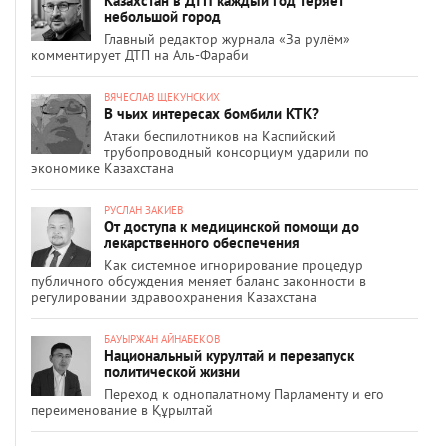
Казахстан в ДТП каждый год теряет
небольшой город
Главный редактор журнала «За рулём»
комментирует ДТП на Аль-Фараби
ВЯЧЕСЛАВ ЩЕКУНСКИХ
В чьих интересах бомбили КТК?
Атаки беспилотников на Каспийский
трубопроводный консорциум ударили по
экономике Казахстана
РУСЛАН ЗАКИЕВ
От доступа к медицинской помощи до
лекарственного обеспечения
Как системное игнорирование процедур
публичного обсуждения меняет баланс законности в
регулировании здравоохранения Казахстана
БАУЫРЖАН АЙНАБЕКОВ
Национальный курултай и перезапуск
политической жизни
Переход к однопалатному Парламенту и его
переименование в Құрылтай