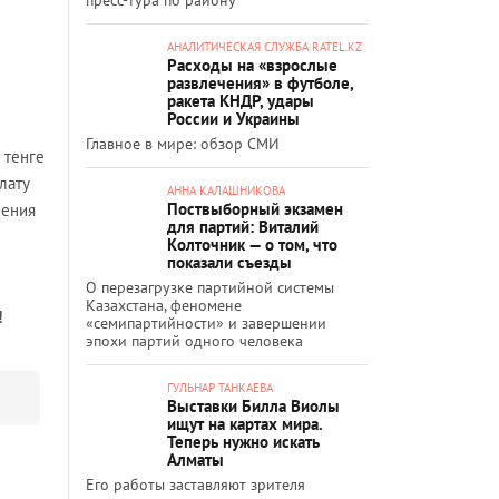
АНАЛИТИЧЕСКАЯ СЛУЖБА RATEL.KZ
Расходы на «взрослые
развлечения» в футболе,
ракета КНДР, удары
России и Украины
Главное в мире: обзор СМИ
 тенге
лату
АННА КАЛАШНИКОВА
Поствыборный экзамен
шения
для партий: Виталий
Колточник — о том, что
показали съезды
О перезагрузке партийной системы
Казахстана, феномене
!
«семипартийности» и завершении
эпохи партий одного человека
ГУЛЬНАР ТАНКАЕВА
Выставки Билла Виолы
ищут на картах мира.
Теперь нужно искать
Алматы
Его работы заставляют зрителя