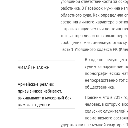
уголовной ответственности за оск
работника. В Facebook мужчина на
областного суда. Как определила с
сведения личного характера в отно
затрагивающие честь и достоинств
того, автор сделал несколько пере
сообщению максимальную огласку. 
часть 1 Уголовного кодекса РК (Кле
В ходе последующего р
судим за нарушение пе
ЧИТАЙТЕ ТАКЖЕ
порнографических мат
непосредственно тот с
Армейские реалии:
общественника.
призывников избивают,
Поясним, что в 2017 г
выкидывают в мусорный бак,
человек, в которую в
вымогают деньги
сельских служителей ку
невменяемого состоян
удерживали на съемной квартире. 