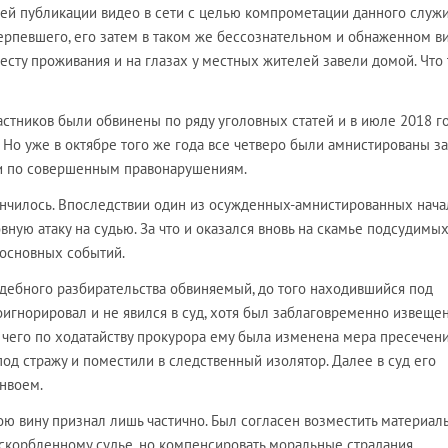
ей публикации видео в сети с целью компрометации данного служи
ерпевшего, его затем в таком же бессознательном и обнаженном в
есту проживания и на глазах у местных жителей завели домой. Что
астников были обвинены по ряду уголовных статей и в июле 2018 г
Но уже в октябре того же года все четверо были амнистированы за
ти по совершенным правонарушениям.
кончилось. Впоследствии один из осужденных-амнистированных нача
ую атаку на судью. За что и оказался вновь на скамье подсудимы
 основных событий.
удебного разбирательства обвиняемый, до того находившийся под
игнорировал и не явился в суд, хотя был заблаговременно извещен
 чего по ходатайству прокурора ему была изменена мера пресечени
од стражу и поместили в следственный изолятор. Далее в суд его
нвоем.
ою вину признал лишь частично. Был согласен возместить материал
скорбленному судье, но компенсировать моральные страдания