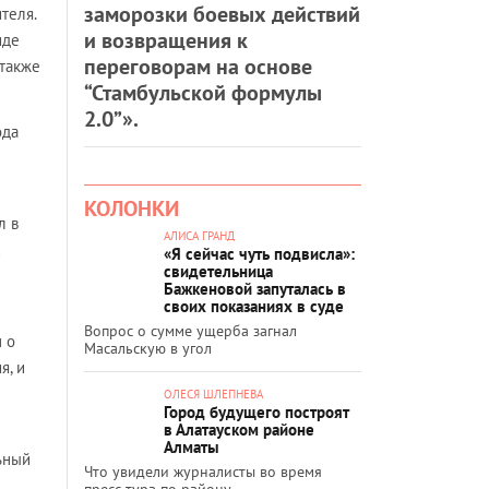
заморозки боевых действий
теля.
и возвращения к
иде
переговорам на основе
 также
“Стамбульской формулы
2.0”».
ода
КОЛОНКИ
л в
АЛИСА ГРАНД
х
«Я сейчас чуть подвисла»:
свидетельница
Бажкеновой запуталась в
своих показаниях в суде
Вопрос о сумме ущерба загнал
 о
Масальскую в угол
я, и
ОЛЕСЯ ШЛЕПНЕВА
Город будущего построят
в Алатауском районе
Алматы
ьный
Что увидели журналисты во время
пресс-тура по району