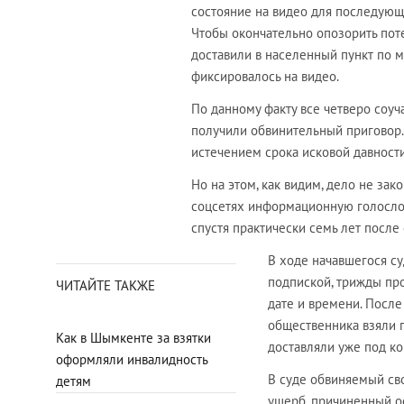
состояние на видео для последующ
Чтобы окончательно опозорить пот
доставили в населенный пункт по м
фиксировалось на видео.
По данному факту все четверо соуч
получили обвинительный приговор. 
истечением срока исковой давнос
Но на этом, как видим, дело не за
соцсетях информационную голословн
спустя практически семь лет после
В ходе начавшегося с
подпиской, трижды про
ЧИТАЙТЕ ТАКЖЕ
дате и времени. После
общественника взяли п
Как в Шымкенте за взятки
доставляли уже под ко
оформляли инвалидность
В суде обвиняемый св
детям
ущерб, причиненный о