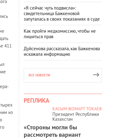
кого
«Я сейчас чуть подвисла»:
свидетельница Бажкеновой
лись
запуталась в своих показаниях в суде
ме
Как пройти медкомиссию, чтобы не
лишиться прав
дать
ье 411
Дуйсенова рассказала, как Бажкенова
искажала информацию
был
ние
ВСЕ НОВОСТИ
ера-
РЕПЛИКА
етырех
КАСЫМ-ЖОМАРТ ТОКАЕВ
ним из
Президент Республики
Казахстан
до
«Стороны могли бы
го
рассмотреть вариант