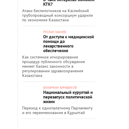
КТК?
Атаки беспилотников на Каспийский
трубопроводный консорциум ударили
по экономике Казахстана
РУСЛАН ЗАКИЕВ
От доступа к медицинской
помощи до
лекарственного
обеспечения
Как системное игнорирование
процедур публичного обсуждения
меняет баланс законности в
регулировании здравоохранения
Казахстана
БАУЫРЖАН АЙНАБЕКОВ
Национальный курултай и
перезапуск политической
жизни
Переход к однопалатному Парламенту
и его переименование в Құрылтай