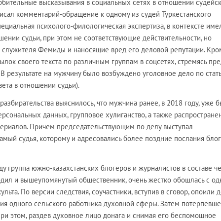
орбительные высказывания в социальных сетях в отношении судейс
писал комментарий-обращение к одному из судей Туркестанского
пециальная психолого-филологическая экспертиза, в контексте име
шении судьи, при этом не соответствующие действительности, но
о служителя Фемиды и наносящие вред его деловой репутации. Кро
сылок своего текста по различным группам в соцсетях, стремясь пре
В результате на мужчину было возбуждено уголовное дело по стат
вета в отношении судьи).
азбирательства выяснилось, что мужчина ранее, в 2018 году, уже 
рсональных данных, групповое хулиганство, а также распростране
ериалов. Причем председательствующим по делу выступал
амый судья, которому и адресовались более поздние послания блог
оду группа южно-казахстанских блогеров и журналистов в составе ч
ходил и вышеупомянутый общественник, очень жестко обошлась с од
льта. По версии следствия, соучастники, вступив в сговор, опоили 
ия одного сельского работника духовной сферы. Затем потерпевше
При этом, раздев духовное лицо донага и снимая его беспомощное