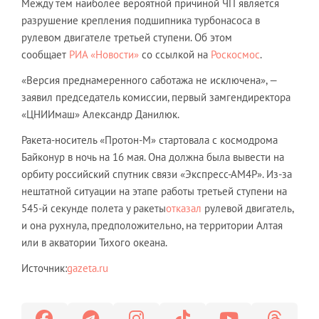
Между тем наиболее вероятной причиной ЧП является
разрушение крепления подшипника турбонасоса в
рулевом двигателе третьей ступени. Об этом
сообщает
РИА «Новости»
со ссылкой на
Роскосмос
.
«Версия преднамеренного саботажа не исключена», —
заявил председатель комиссии, первый замгендиректора
«ЦНИИмаш» Александр Данилюк.
Ракета-носитель «Протон-М» стартовала с космодрома
Байконур в ночь на 16 мая. Она должна была вывести на
орбиту российский спутник связи «Экспресс-АМ4Р». Из-за
нештатной ситуации на этапе работы третьей ступени на
545-й секунде полета у ракеты
отказал
рулевой двигатель,
и она рухнула, предположительно, на территории Алтая
или в акватории Тихого океана.
Источник:
gazeta.ru