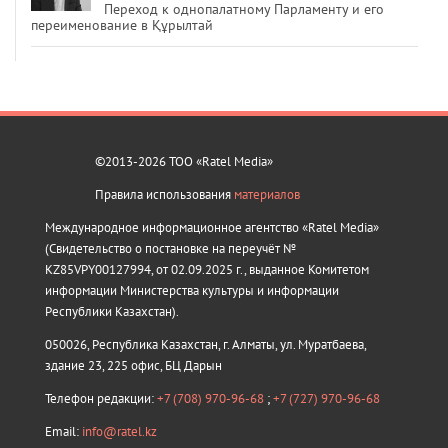
Переход к однопалатному Парламенту и его
переименование в Құрылтай
©2013-2026 ТОО «Ratel Media»
Правила использования
материалов
Международное информационное агентство «Ratel Media»
(Свидетельство о постановке на переучёт №
KZ85VPY00127994, от 02.09.2025 г., выданное Комитетом
информации Министерства культуры и информации
Республики Казахстан).
050026, Республика Казахстан, г. Алматы, ул. Муратбаева,
здание 23, 225 офис, БЦ Дарын
Телефон редакции:
+7 (708) 970-96-68
;
+7 (727) 970-96-68
Email:
info@ratel.kz