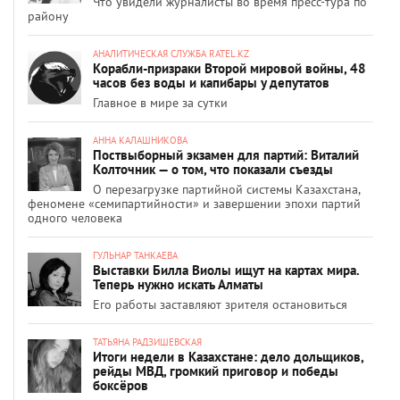
Что увидели журналисты во время пресс-тура по
району
АНАЛИТИЧЕСКАЯ СЛУЖБА RATEL.KZ
Корабли-призраки Второй мировой войны, 48
часов без воды и капибары у депутатов
Главное в мире за сутки
АННА КАЛАШНИКОВА
Поствыборный экзамен для партий: Виталий
Колточник — о том, что показали съезды
О перезагрузке партийной системы Казахстана,
феномене «семипартийности» и завершении эпохи партий
одного человека
ГУЛЬНАР ТАНКАЕВА
Выставки Билла Виолы ищут на картах мира.
Теперь нужно искать Алматы
Его работы заставляют зрителя остановиться
ТАТЬЯНА РАДЗИШЕВСКАЯ
Итоги недели в Казахстане: дело дольщиков,
рейды МВД, громкий приговор и победы
боксёров