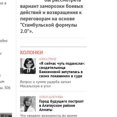
ке в
вариант заморозки боевых
действий и возвращения к
переговорам на основе
“Стамбульской формулы
2.0”».
 одна
КОЛОНКИ
ы
АЛИСА ГРАНД
«Я сейчас чуть подвисла»:
свидетельница
Бажкеновой запуталась в
з
своих показаниях в суде
ным
Вопрос о сумме ущерба загнал
Масальскую в угол
ы. 306
ОЛЕСЯ ШЛЕПНЕВА
Город будущего построят
в Алатауском районе
Алматы
Что увидели журналисты во время