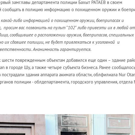
ервый замглавы департамента полиции Бахыт РАТАЕВ в своем
 сообщать в полицию информацию о похищенном оружии и боепри
е какой-либо информацией о похищенном оружии, боеприпасах и
, просим вас позвонить на пульт "102" либо привезти их в любой о
Лицо, сообщившее о расположении оружия, боеприпасов, специальных
но их сдавшее полиции, не будет привлекаться к уголовной и
ветственности. Анонимность гарантируется.
 к шести поврежденным объектам добавился еще один – здание рай
an в городе Шу, а также четыре субъекта бизнеса. Ранее сообщалось
 пострадали здания аппарата акимата области, облфилиала Nur Otan
рганов полиции - облдепартамента, городского управления, отдела 