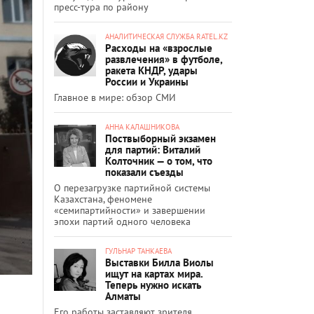
пресс-тура по району
АНАЛИТИЧЕСКАЯ СЛУЖБА RATEL.KZ
Расходы на «взрослые
развлечения» в футболе,
ракета КНДР, удары
России и Украины
Главное в мире: обзор СМИ
АННА КАЛАШНИКОВА
Поствыборный экзамен
для партий: Виталий
Колточник — о том, что
показали съезды
О перезагрузке партийной системы
Казахстана, феномене
«семипартийности» и завершении
эпохи партий одного человека
ГУЛЬНАР ТАНКАЕВА
Выставки Билла Виолы
ищут на картах мира.
Теперь нужно искать
Алматы
Его работы заставляют зрителя