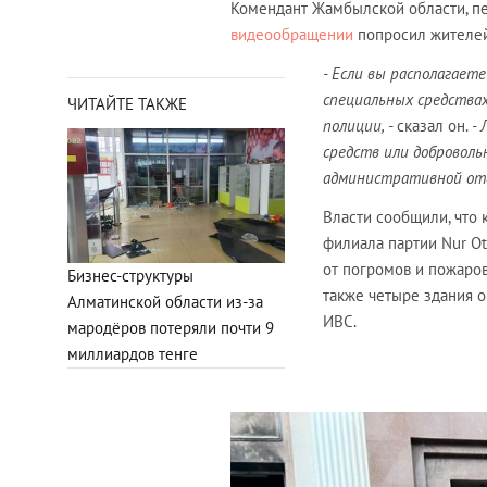
Комендант Жамбылской области, п
видеообращении
попросил жителей
- Если вы располагает
специальных средствах
ЧИТАЙТЕ ТАКЖЕ
полиции,
- сказал он.
- 
средств или доброволь
административной от
Власти сообщили, что
филиала партии Nur Ot
от погромов и пожаров
Бизнес-структуры
также четыре здания о
Алматинской области из-за
ИВС.
мародёров потеряли почти 9
миллиардов тенге