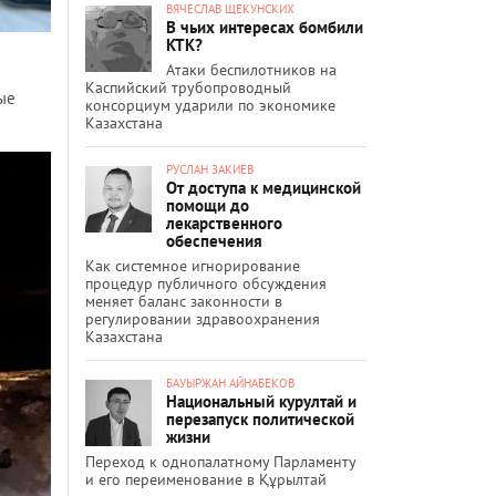
ВЯЧЕСЛАВ ЩЕКУНСКИХ
В чьих интересах бомбили
КТК?
Атаки беспилотников на
Каспийский трубопроводный
ые
консорциум ударили по экономике
Казахстана
РУСЛАН ЗАКИЕВ
От доступа к медицинской
помощи до
лекарственного
обеспечения
Как системное игнорирование
процедур публичного обсуждения
меняет баланс законности в
регулировании здравоохранения
Казахстана
БАУЫРЖАН АЙНАБЕКОВ
Национальный курултай и
перезапуск политической
жизни
Переход к однопалатному Парламенту
и его переименование в Құрылтай