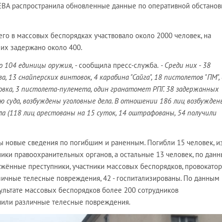
ВА распространила обновленные данные по оперативной обстанов
его в массовых беспорядках участвовало около 2000 человек, на
них задержано около 400.
о 104 единицы оружия,
- сообщила пресс-служба.
- Среди них - 38
 13 снайперских винтовок, 4 карабина "Сайга", 18 пистолетов "ПМ",
вка, 3 пистолета-пулемета, один гранатомет РПГ. 38 задержанных
 суда, возбуждены уголовные дела. В отношении 186 лиц возбужден
 (118 лиц арестованы на 15 суток, 14 оштрафованы, 54 получили
ы новые сведения по погибшим и раненным. Погибли 15 человек, и
ники правоохранительных органов, а остальные 13 человек, по дан
ужённые преступники, участники массовых беспорядков, провокатор
личные телесные повреждения, 42 - госпитализированы. По данным
езультате массовых беспорядков более 200 сотрудников
чили различные телесные повреждения.