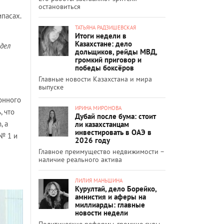
остановиться
пасах.
ТАТЬЯНА РАДЗИШЕВСКАЯ
Итоги недели в
Казахстане: дело
тдел
дольщиков, рейды МВД,
громкий приговор и
победы боксёров
Главные новости Казахстана и мира
выпуске
онного
ИРИНА МИРОНОВА
, что
Дубай после бума: стоит
, а
ли казахстанцам
инвестировать в ОАЭ в
№ 1 и
2026 году
Главное преимущество недвижимости –
наличие реального актива
ЛИЛИЯ МАНЬШИНА
Курултай, дело Борейко,
амнистия и аферы на
миллиарды: главные
новости недели
Политические реформы, громкие суды