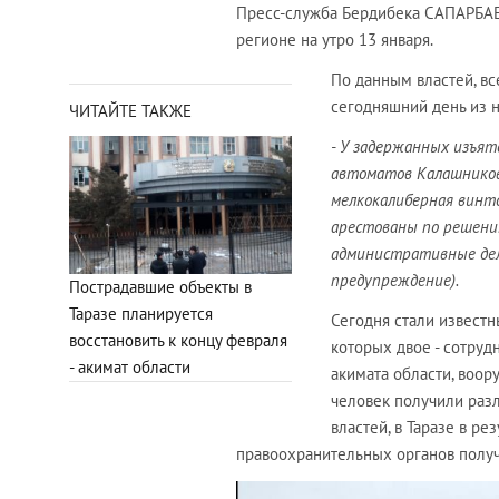
Пресс-служба Бердибека САПАРБАЕ
регионе на утро 13 января.
По данным властей, вс
сегодняшний день из 
ЧИТАЙТЕ ТАКЖЕ
- У задержанных изъят
автоматов Калашникова,
мелкокалиберная винто
арестованы по решению
административные дела
предупреждение).
Пострадавшие объекты в
Таразе планируется
Сегодня стали известн
восстановить к концу февраля
которых двое - сотруд
- акимат области
акимата области, воор
человек получили раз
властей, в Таразе в р
правоохранительных органов полу