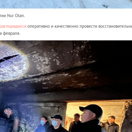
ии Nur Otan.
распорядился
оперативно и качественно провести восстановительн
а февраля.