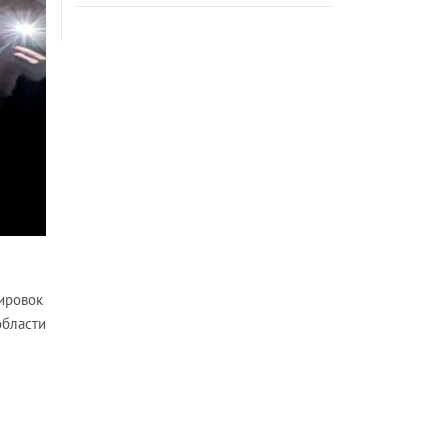
ировок
области