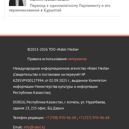
Переход к однопалатному Парламенту и его
переименование в Құрылтай
©2013-2026 ТОО «Ratel Media»
Правила использования
материалов
Международное информационное агентство «Ratel Media»
(Свидетельство о постановке на переучёт №
KZ85VPY00127994, от 02.09.2025 г., выданное Комитетом
информации Министерства культуры и информации
Республики Казахстан).
050026, Республика Казахстан, г. Алматы, ул. Муратбаева,
здание 23, 225 офис, БЦ Дарын
Телефон редакции:
+7 (708) 970-96-68
;
+7 (727) 970-96-68
Email:
info@ratel.kz