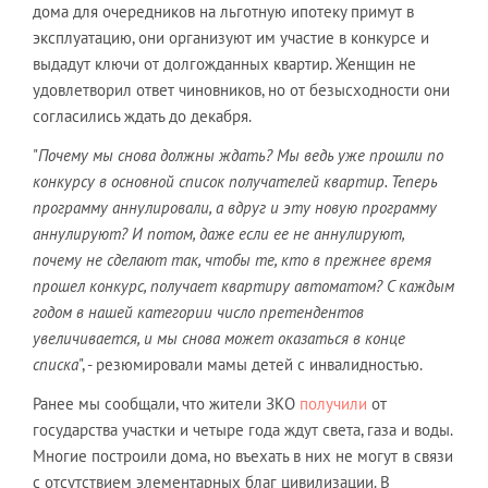
дома для очередников на льготную ипотеку примут в
эксплуатацию, они организуют им участие в конкурсе и
выдадут ключи от долгожданных квартир. Женщин не
удовлетворил ответ чиновников, но от безысходности они
согласились ждать до декабря.
"
Почему мы снова должны ждать? Мы ведь уже прошли по
конкурсу в основной список получателей квартир. Теперь
программу аннулировали, а вдруг и эту новую программу
аннулируют? И потом, даже если ее не аннулируют,
почему не сделают так, чтобы те, кто в прежнее время
прошел конкурс, получает квартиру автоматом? С каждым
годом в нашей категории число претендентов
увеличивается, и мы снова может оказаться в конце
списка
", - резюмировали мамы детей с инвалидностью.
Ранее мы сообщали, что жители ЗКО
получили
от
государства участки и четыре года ждут света, газа и воды.
Многие построили дома, но въехать в них не могут в связи
с отсутствием элементарных благ цивилизации. В