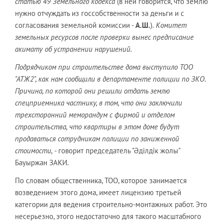
статью 49 Земельного кодекса
(в ней говорится, что землю
нужно отчуждать из госсобственности за деньги и с
согласования земельной комиссии -
А.Ш.
).
Комитет
земельных ресурсов после проверки вынес предписание
акимату об устранении нарушений.
Подрядчиком при строительстве дома выступило ТОО
"АТЖ2", как нам сообщили в департаменте полиции по ЗКО.
Причина, по которой они решили отдать землю
спецприемника частнику, в том, что они заключили
трехсторонний меморандум с фирмой и отделом
строительства, что квартиры в этом доме будут
продаваться сотрудникам полиции по заниженной
стоимости,
- говорит председатель "Әділдік жолы"
Бауыржан ЗАКИ.
По словам общественника, ТОО, которое занимается
возведением этого дома, имеет лицензию третьей
категории для ведения строительно-монтажных работ. Это
несерьезно, этого недостаточно для такого масштабного