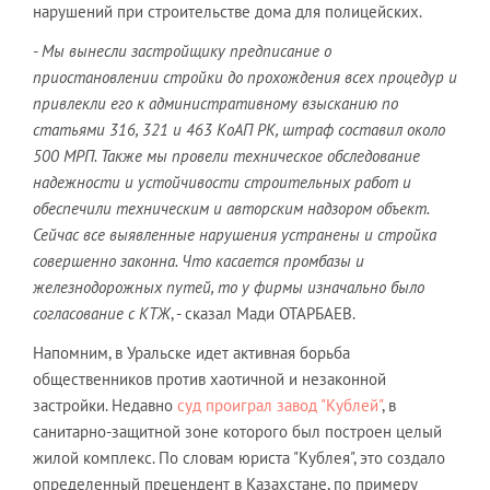
нарушений при строительстве дома для полицейских.
- Мы вынесли застройщику предписание о
приостановлении стройки до прохождения всех процедур и
привлекли его к административному взысканию по
статьями 316, 321 и 463 КоАП РК, штраф составил около
500 МРП. Также мы провели техническое обследование
надежности и устойчивости строительных работ и
обеспечили техническим и авторским надзором объект.
Сейчас все выявленные нарушения устранены и стройка
совершенно законна. Что касается промбазы и
железнодорожных путей, то у фирмы изначально было
согласование с КТЖ
, - сказал Мади ОТАРБАЕВ.
Напомним, в Уральске идет активная борьба
общественников против хаотичной и незаконной
застройки. Недавно
суд проиграл завод "Кублей"
, в
санитарно-защитной зоне которого был построен целый
жилой комплекс. По словам юриста "Кублея", это создало
определенный прецендент в Казахстане, по примеру