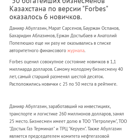
"50 богатейших бизнесменов
Казахстана по версии "Forbes"
оказалось 6 новичков.
Данияр Абулгазин, Марат Сарсенов, Бауржан Оспанов,
Бахаридин Аблазимов, Ержан Достыбаев и Анатолий
Попелюшко еще ни разу не оказывались в списке
авторитетного финансового
журнала
.
Forbes оценил совокупное состояние новичков в 1,1
миллиарда долларов. Самому молодому бизнесмену 40
лет, самый старший разменял шестой десяток.
Расположились новички с 25 по 50 места в рейтинге.
Данияр Абулгазин, заработавший на инвестициях,
транспорте и логистике 260 миллионов долларов, занял
25 место. Бизнесмен имеет долю в ТОО "Петролеум", ТОО
"Достык Газ Терминал" и ТРЦ "Керуен". Также Абулгазин
является председателем комитета нефтегазовой