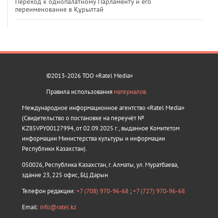
Переход к однопалатному Парламенту и его
переименование в Құрылтай
©2013-2026 ТОО «Ratel Media»
Правила использования
материалов
Международное информационное агентство «Ratel Media»
(Свидетельство о постановке на переучёт №
KZ85VPY00127994, от 02.09.2025 г., выданное Комитетом
информации Министерства культуры и информации
Республики Казахстан).
050026, Республика Казахстан, г. Алматы, ул. Муратбаева,
здание 23, 225 офис, БЦ Дарын
Телефон редакции:
+7 (708) 970-96-68
;
+7 (727) 970-96-68
Email:
info@ratel.kz