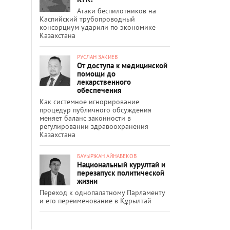
Атаки беспилотников на
Каспийский трубопроводный
консорциум ударили по экономике
Казахстана
РУСЛАН ЗАКИЕВ
От доступа к медицинской
помощи до
лекарственного
обеспечения
Как системное игнорирование
процедур публичного обсуждения
меняет баланс законности в
регулировании здравоохранения
Казахстана
БАУЫРЖАН АЙНАБЕКОВ
Национальный курултай и
перезапуск политической
жизни
Переход к однопалатному Парламенту
и его переименование в Құрылтай