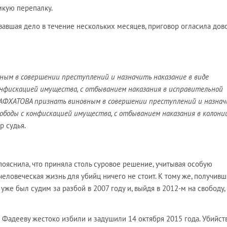
мкую перепалку.
авшая дело в течение нескольких месяцев, приговор огласила дов
ым в совершении преступлений и назначить наказание в виде
онфискацией имущества, с отбыванием наказания в исправительной
РАФХАТОВА признать виновным в совершении преступлений и назна
вободы с конфискацией имущества, с отбыванием наказания в колони
р судья.
ояснила, что приняла столь суровое решение, учитывая особую
 человеческая жизнь для убийц ничего не стоит. К тому же, получив
же был судим за разбой в 2007 году и, выйдя в 2012-м на свободу,
адееву жестоко избили и задушили 14 октября 2015 года. Убийст