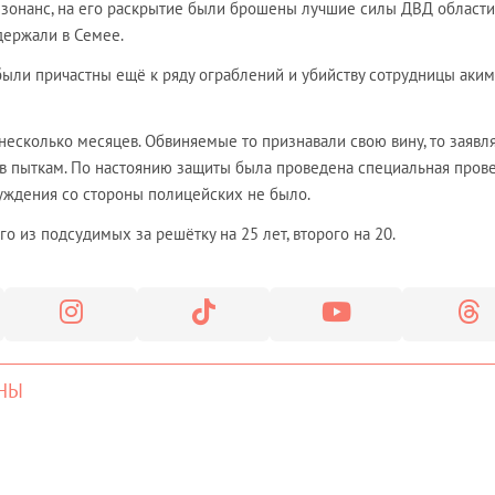
онанс, на его раскрытие были брошены лучшие силы ДВД области
держали в Семее.
были причастны ещё к ряду ограблений и убийству сотрудницы аким
есколько месяцев. Обвиняемые то признавали свою вину, то заявля
ув пыткам. По настоянию защиты была проведена специальная прове
нуждения со стороны полицейских не было.
о из подсудимых за решётку на 25 лет, второго на 20.
НЫ