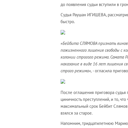
до появления судьи вступили в гро
Судья Раушан ИГИШЕВА, рассматрив
быстро.
«Бейбита СЛЯМОВА признать виновн
пожизненного лишения свободы с к
колонии строгого режима. Самата 
наказание в виде 16 лет лишения с
строго режима»,
- огласила пригово
После оглашения приговора судья п
циничность преступлений, и то, что
максимальный срок Бейбит Слямов у
взялся за старое.
Напомним, тридцатилетнюю Марию Ф