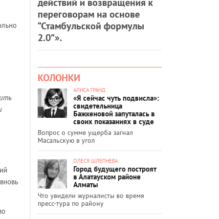
действий и возвращения к
переговорам на основе
“Стамбульской формулы
ольно
2.0”».
КОЛОНКИ
АЛИСА ГРАНД
чить
«Я сейчас чуть подвисла»:
свидетельница
и
Бажкеновой запуталась в
своих показаниях в суде
Вопрос о сумме ущерба загнал
Масальскую в угол
ОЛЕСЯ ШЛЕПНЕВА
Город будущего построят
ший
в Алатауском районе
 вновь
Алматы
Что увидели журналисты во время
пресс-тура по району
во