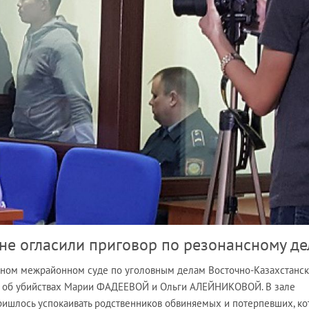
не огласили приговор по резонансному де
ванном межрайонном суде по уголовным делам Восточно-Казахстанс
лу об убийствах Марии ФАДЕЕВОЙ и Ольги АЛЕЙНИКОВОЙ. В зале
ишлось успокаивать родственников обвиняемых и потерпевших, к