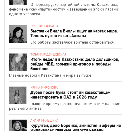
О перезагрузке партийной системы Казахстана,
феномене «семипартийности» и завершении эпохи партий
одного человека
ГУЛЬНАР ТАНКАЕВА
Выставки Билла Виолы ищут на картах мира.
Теперь нужно искать Алматы
Его работы заставляют зрителя остановиться
ТАТЬЯНА РАДЗИШЕВСКАЯ
Итоги недели в Казахстане: дело дольщиков,
рейды МВД, громкий приговор и победы
боксёров
Главные новости Казахстана и мира выпуске
ИРИНА МИРОНОВА
Дубай после бума: стоит ли казахстанцам
инвестировать в ОАЭ в 2026 году
Главное преимущество недвижимости – наличие
реального актива
ЛИЛИЯ МАНЬШИНА
Курултай, дело Борейко, амнистия и аферы на
миллиарды: главные новости недели