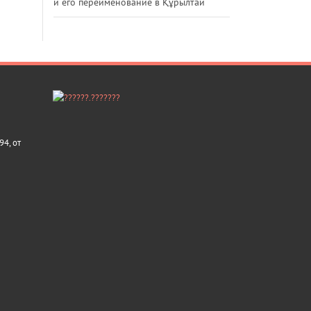
и его переименование в Құрылтай
4, от