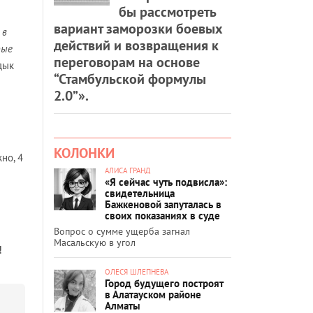
бы рассмотреть
вариант заморозки боевых
 в
действий и возвращения к
рые
переговорам на основе
дык
“Стамбульской формулы
2.0”».
КОЛОНКИ
но, 4
АЛИСА ГРАНД
«Я сейчас чуть подвисла»:
свидетельница
Бажкеновой запуталась в
своих показаниях в суде
Вопрос о сумме ущерба загнал
Масальскую в угол
!
ОЛЕСЯ ШЛЕПНЕВА
Город будущего построят
в Алатауском районе
Алматы