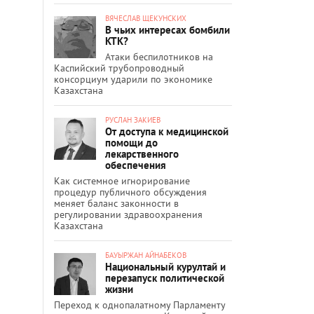
ВЯЧЕСЛАВ ЩЕКУНСКИХ
В чьих интересах бомбили
КТК?
Атаки беспилотников на
Каспийский трубопроводный
консорциум ударили по экономике
Казахстана
РУСЛАН ЗАКИЕВ
От доступа к медицинской
помощи до
лекарственного
обеспечения
Как системное игнорирование
процедур публичного обсуждения
меняет баланс законности в
регулировании здравоохранения
Казахстана
БАУЫРЖАН АЙНАБЕКОВ
Национальный курултай и
перезапуск политической
жизни
Переход к однопалатному Парламенту