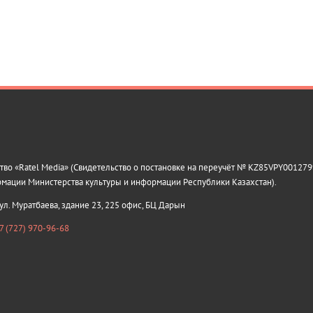
о «Ratel Media» (Свидетельство о постановке на переучёт № KZ85VPY0012799
рмации Министерства культуры и информации Республики Казахстан).
 ул. Муратбаева, здание 23, 225 офис, БЦ Дарын
7 (727) 970-96-68