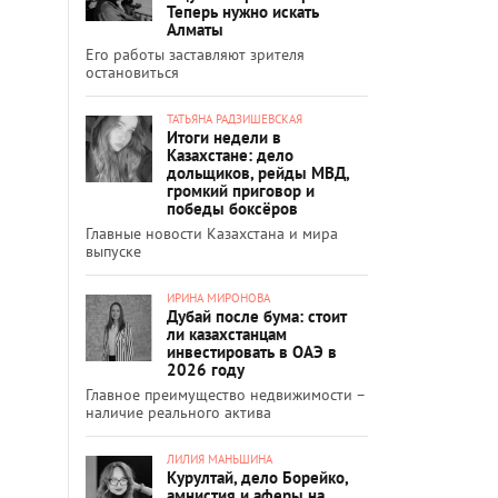
Теперь нужно искать
Алматы
Его работы заставляют зрителя
остановиться
ТАТЬЯНА РАДЗИШЕВСКАЯ
Итоги недели в
Казахстане: дело
дольщиков, рейды МВД,
громкий приговор и
победы боксёров
Главные новости Казахстана и мира
выпуске
ИРИНА МИРОНОВА
Дубай после бума: стоит
ли казахстанцам
инвестировать в ОАЭ в
2026 году
Главное преимущество недвижимости –
наличие реального актива
ЛИЛИЯ МАНЬШИНА
Курултай, дело Борейко,
амнистия и аферы на