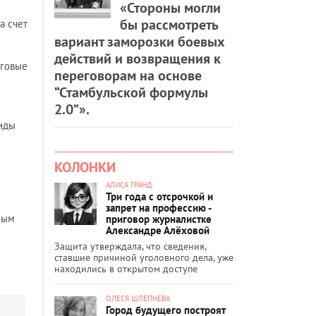
«Стороны могли
бы рассмотреть
а счет
вариант заморозки боевых
действий и возвращения к
оговые
переговорам на основе
“Стамбульской формулы
2.0”».
лиды
КОЛОНКИ
АЛИСА ГРАНД
Три года с отсрочкой и
запрет на профессию -
ным
приговор журналистке
Александре Алёховой
Защита утверждала, что сведения,
ставшие причиной уголовного дела, уже
находились в открытом доступе
ОЛЕСЯ ШЛЕПНЕВА
Город будущего построят