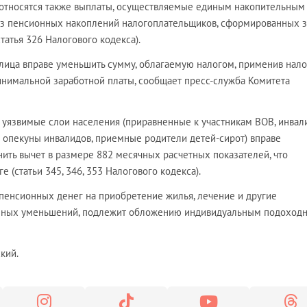
относятся также выплаты, осуществляемые единым накопительным
 пенсионных накоплений налогоплательщиков, сформированных з
татья 326 Налогового кодекса).
 лица вправе уменьшить сумму, облагаемую налогом, применив нал
инимальной заработной платы, сообщает пресс-служба Комитета
о уязвимые слои населения (приравненные к участникам ВОВ, инва
и опекуны инвалидов, приемные родители детей-сирот) вправе
ить вычет в размере 882 месячных расчетных показателей, что
ге (статьи 345, 346, 353 Налогового кодекса).
 пенсионных денег на приобретение жилья, лечение и другие
анных уменьшений, подлежит обложению индивидуальным подоход
кий.