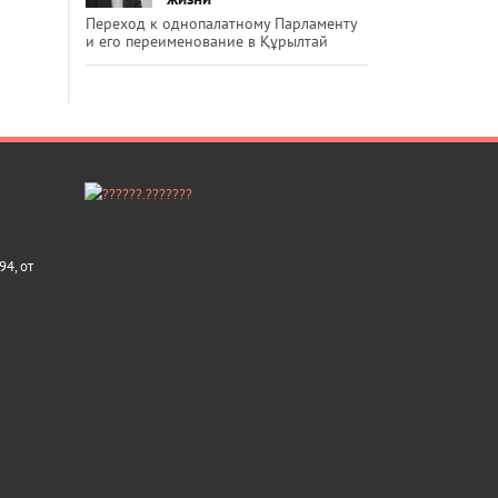
Переход к однопалатному Парламенту
и его переименование в Құрылтай
4, от