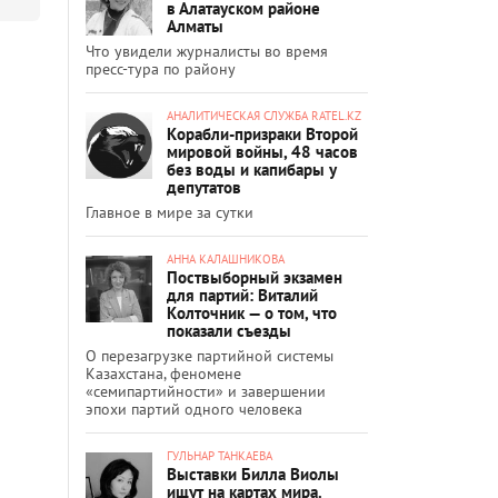
в Алатауском районе
Алматы
Что увидели журналисты во время
пресс-тура по району
АНАЛИТИЧЕСКАЯ СЛУЖБА RATEL.KZ
Корабли-призраки Второй
мировой войны, 48 часов
без воды и капибары у
депутатов
Главное в мире за сутки
АННА КАЛАШНИКОВА
Поствыборный экзамен
для партий: Виталий
Колточник — о том, что
показали съезды
О перезагрузке партийной системы
Казахстана, феномене
«семипартийности» и завершении
эпохи партий одного человека
ГУЛЬНАР ТАНКАЕВА
Выставки Билла Виолы
ищут на картах мира.