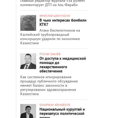
Главный редактор журнала «За рулём»
комментирует ДТП на Аль-Фараби
ВЯЧЕСЛАВ ЩЕКУНСКИХ
В чьих интересах бомбили
КТК?
Атаки беспилотников на
Каспийский трубопроводный
консорциум ударили по экономике
Казахстана
РУСЛАН ЗАКИЕВ
От доступа к медицинской
помощи до
лекарственного
обеспечения
Как системное игнорирование
процедур публичного обсуждения
меняет баланс законности в
регулировании здравоохранения
Казахстана
БАУЫРЖАН АЙНАБЕКОВ
Национальный курултай и
перезапуск политической
жизни