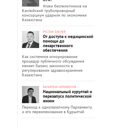
Атаки беспилотников на
Каспийский трубопроводный
консорциум ударили по экономике
Казахстана
РУСЛАН ЗАКИЕВ
От доступа к медицинской
помощи до
лекарственного
обеспечения
Как системное игнорирование
процедур публичного обсуждения
меняет баланс законности в
регулировании здравоохранения
Казахстана
БАУЫРЖАН АЙНАБЕКОВ
Национальный курултай и
перезапуск политической
жизни
Переход к однопалатному Парламенту
и его переименование в Құрылтай