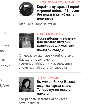
АНАЛИТИЧЕСКАЯ СЛУЖБА RATEL.KZ
Корабли-призраки Второй
мировой войны, 48 часов
без воды и капибары у
депутатов
Главное в мире за сутки
етах
АННА КАЛАШНИКОВА
Поствыборный экзамен
для партий: Виталий
ова, у
Колточник — о том, что
показали съезды
ми.
О перезагрузке партийной системы
има.
Казахстана, феномене
«семипартийности» и завершении
хийной
эпохи партий одного человека
ГУЛЬНАР ТАНКАЕВА
ек
Выставки Билла Виолы
ищут на картах мира.
будет
Теперь нужно искать
Алматы
Его работы заставляют зрителя
остановиться