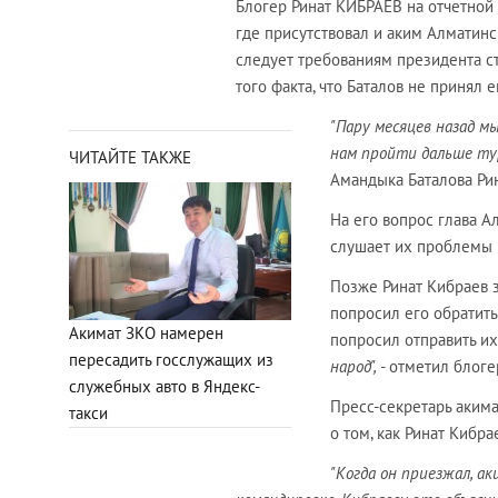
Блогер Ринат КИБРАЕВ на отчетной
где присутствовал и аким Алматинс
следует требованиям президента с
того факта, что Баталов не принял 
"Пару месяцев назад м
нам пройти дальше ту
ЧИТАЙТЕ ТАКЖЕ
Амандыка Баталова Рин
На его вопрос глава А
слушает их проблемы 
Позже Ринат Кибраев 
попросил его обратить
Акимат ЗКО намерен
попросил отправить их
пересадить госслужащих из
народ",
- отметил блоге
служебных авто в Яндекс-
Пресс-секретарь аким
такси
о том, как Ринат Кибра
"Когда он приезжал, ак