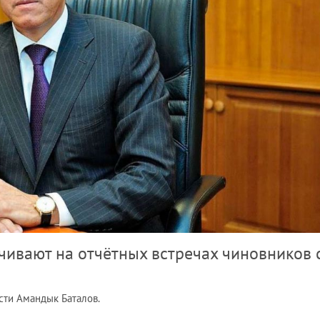
чивают на отчётных встречах чиновников 
ти Амандык Баталов.