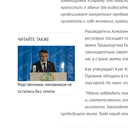
командировке. Кибраеву это объясни
пропустили в здание для видеосъёмо
предписывает конкретные требован
привлекать к себе внимание, прово
Руководитель Алматин
регулярно посещает п
ЧИТАЙТЕ ТАКЖЕ
акима Талдыкоргана 
законодательно закреп
нас в стране акимы оч
Как утверждает Куат К
Прежние обещали в гор
торговлей. Но мало чт
Родственники чиновников не
остались без земли
"Можно наблюдать так
и, соответственно, эт
выполнено. Законодат
предыдущего акима. Тогда народ на