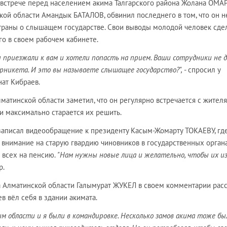
 встрече перед населением акима Талгарского района Жолана ОМА
кой области Амандык БАТАЛОВ, обвинил последнего в том, что он н
траны о слышащем государстве. Свои выводы молодой человек сде
его в своем рабочем кабинете.
ы приезжали к вам и хотели попасть на прием. Ваши сотрудники не 
рникета. И это вы называете слышащее государство?",
- спросил у
ат Кибраев.
лматинской области заметил, что он регулярно встречается с жителя
и максимально старается их решить.
записал видеообращение к президенту Касым-Жомарту ТОКАЕВУ, гд
 внимание на старую гвардию чиновников в государственных орган
 всех на пенсию.
"Нам нужны новые лица и желательно, чтобы их и
р.
а Алматинской области Галымурат ЖУКЕЛ в своем комментарии рас
ев вёл себя в здании акимата.
им области и я были в командировке. Несколько замов акима тоже бы