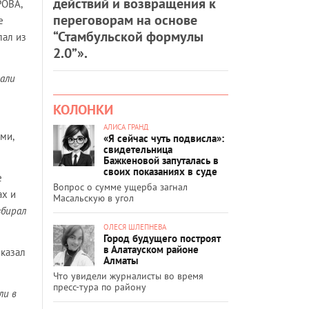
действий и возвращения к
РОВА,
переговорам на основе
е
“Стамбульской формулы
лал из
2.0”».
дали
КОЛОНКИ
АЛИСА ГРАНД
ми,
«Я сейчас чуть подвисла»:
свидетельница
Бажкеновой запуталась в
своих показаниях в суде
е
Вопрос о сумме ущерба загнал
ах и
Масальскую в угол
збирал
ОЛЕСЯ ШЛЕПНЕВА
Город будущего построят
в Алатауском районе
сказал
Алматы
Что увидели журналисты во время
пресс-тура по району
ли в