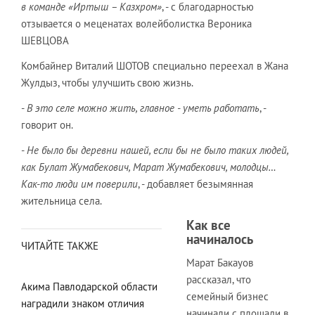
в команде «Иртыш – Казхром»
, - с благодарностью
отзывается о меценатах волейболистка Вероника
ШЕВЦОВА
Комбайнер Виталий ШОТОВ специально переехал в Жана
Жулдыз, чтобы улучшить свою жизнь.
-
В это селе можно жить, главное - уметь работать
, -
говорит он.
-
Не было бы деревни нашей, если бы не было таких людей,
как Булат Жумабекович, Марат Жумабекович, молодцы…
Как-то люди им поверили
, - добавляет безымянная
жительница села.
Как все
начиналось
ЧИТАЙТЕ ТАКЖЕ
Марат Бакауов
рассказал, что
Акима Павлодарской области
семейный бизнес
наградили знаком отличия
начинали с площади в