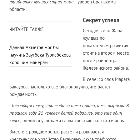
тридцатку лучших стран мира
, - уверен брат акима
области.
Секрет успеха
ЧИТАЙТЕ ТАКЖЕ
Сегодня село Жана
жулдыз по
показателям развития
Даниал Ахметов мог бы
стоит на втором месте
научить Заутбека Турисбекова
после райцентра
хорошим манерам
Железинского района.
В селе, со слов Марата
Бакауова, настолько все благополучно, что растет
рождаемость.
-
Благодаря тому, что люди за нами пошли, и мы выросли. В
прошлом году 21 человек детей родились, это уже один
класс
, - делится успехами глава крестьянского хозяйства.
Вместе с рождаемостью растет и развивается
крестьянское хозяйство Бакауовых, сюда требуются