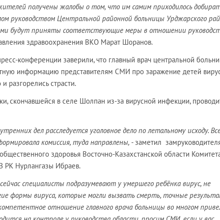
жителей получены жалобы о том, что им самим приходилось добират
елом руководством Центральной районной больницы Урджарского ра
ами будут приняты соответствующие меры в отношении руководс
равления здравоохранения ВКО Марат Шоранов.
пресс-конференции заверили, что главный врач центральной больн
ктную информацию представителям СМИ про заражение детей вир
о и разгорелись страсти.
ки, скончавшейся в селе Шолпан из-за вирусной инфекции, проводи
утренних дел расследуется уголовное дело по летальному исходу. Вс
ормировала комиссия, туда направлены,
- заметил замруководител
общественного здоровья Восточно-Казахстанской области Комитет
З РК Нурлангазы Ибраев.
 сейчас специалисты подразумевают у умершего ребёнка вирус, не
угие формы вируса, которые могли вызвать смерть, точные результ
екомпетентное отношение главного врача больницы во многом приве
дится на контроле у руководства области, просим СМИ, если у вас