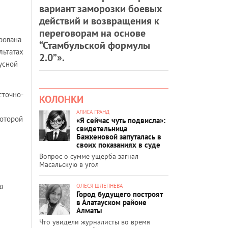
вариант заморозки боевых
действий и возвращения к
е
переговорам на основе
рована
“Стамбульской формулы
льтатах
2.0”».
усной
сточно-
КОЛОНКИ
АЛИСА ГРАНД
которой
«Я сейчас чуть подвисла»:
свидетельница
Бажкеновой запуталась в
своих показаниях в суде
Вопрос о сумме ущерба загнал
Масальскую в угол
а
ОЛЕСЯ ШЛЕПНЕВА
Город будущего построят
в Алатауском районе
Алматы
Что увидели журналисты во время