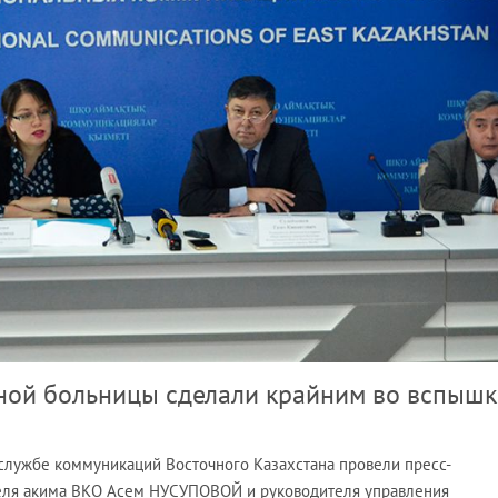
ной больницы сделали крайним во вспышк
й службе коммуникаций Восточного Казахстана провели пресс-
еля акима ВКО Асем НУСУПОВОЙ и руководителя управления