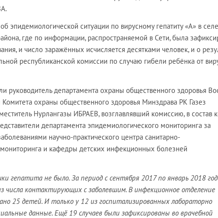
А.
об эпидемиологической ситуации по вирусному гепатиту «А» в сел
айона, где по информации, распространяемой в Сети, была зафикси
ания, и число заражённых исчисляется десятками человек, и о резу
льной республиканской комиссии по случаю гибели ребёнка от вир
али руководитель департамента охраны общественного здоровья Во
и Комитета охраны общественного здоровья Минздрава РК Газез
еститель Нурлангазы ИБРАЕВ, возглавлявший комиссию, в состав 
редставители департамента эпидемиологического мониторинга за
аболеваниями научно-практического центра санитарно-
 мониторинга и кафедры детских инфекционных болезней
ки гепатита не было. За период с сентября 2017 по январь 2018 год
из числа контактирующих с заболевшим. В инфекционное отделение
но 25 детей. И только у 12 из госпитализированных лабораторно
иальные данные. Ещё 19 случаев были зафиксированы во врачебной