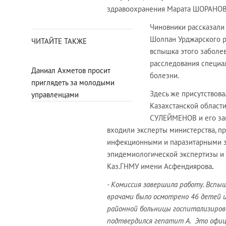
здравоохранения Марата ШОРАНОВ
Чиновники рассказали 
Шолпан Урджарского р
ЧИТАЙТЕ ТАКЖЕ
вспышка этого заболев
расследования специа
Даниал Ахметов просит
болезни.
приглядеть за молодыми
Здесь же присутствов
управленцами
Казахстанской област
СУЛЕЙМЕНОВ и его зам
входили эксперты
министерства, п
инфекционными и паразитарными з
эпидемиологической экспертизы и
Каз.ГНМУ имени Асфендиярова
.
- Комиссия завершила работу. Вспыш
врачами было осмотрено 46 детей 
районной больницы госпитализирова
подтвердился гепатит А. Это офиц