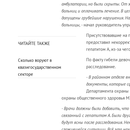
амбулатории, но были скрыты. От 
больниц и оплачивать лечение. В ц
допущены грубейшие нарушения. Н
больницы,
- начал руководитель уп
Присутствовавшие на 
предоставил некорре
ЧИТАЙТЕ ТАКЖЕ
гепатитом А, из-за чег
По факту гибели девоч
Сколько воруют в
расследование.
квазигосударственном
секторе
- В районном отделе вн
документы, которые сф
Департамента охраны 
охраны общественного здоровья М
- Врачи должны были добавить, что
связанный с гепатитом А. Были др
будут ясны после расследования. Н
сложившейся ситуации. Всё это нахо