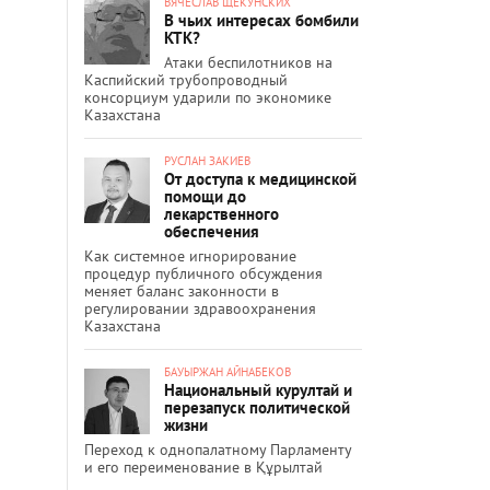
ВЯЧЕСЛАВ ЩЕКУНСКИХ
В чьих интересах бомбили
КТК?
Атаки беспилотников на
Каспийский трубопроводный
консорциум ударили по экономике
Казахстана
РУСЛАН ЗАКИЕВ
От доступа к медицинской
помощи до
лекарственного
обеспечения
Как системное игнорирование
процедур публичного обсуждения
меняет баланс законности в
регулировании здравоохранения
Казахстана
БАУЫРЖАН АЙНАБЕКОВ
Национальный курултай и
перезапуск политической
жизни
Переход к однопалатному Парламенту
и его переименование в Құрылтай