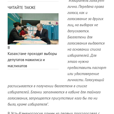
"Избиратель голосует
лично. Передача права
ЧИТАЙТЕ ТАКЖЕ
голоса, как и
голосование за других
лиц, на выборах не
допускаются.
Бюллетени для
голосования выдаются
В
на основании списка
Казахстане проходят выборы
избирателей. Для
депутатов мажилиса и
этого нужно
маслихатов
предоставить паспорт
или удостоверение
личности. Голосующий
расписывается в получении бюллетеня в списке
избирателей. Бланки заполняются в кабине для тайного
голосования, запрещается присутствие кого бы то ни
было, кроме избирателя".
В Усть-Каменогорске одним из первых проголосовал с