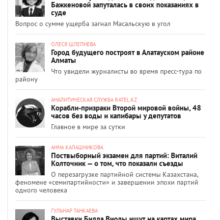
Бажкеновой запуталась в своих показаниях в
суде
Вопрос о сумме ущерба загнал Масальскую в угол
ОЛЕСЯ ШЛЕПНЕВА
Город будущего построят в Алатауском районе
Алматы
Что увидели журналисты во время пресс-тура по
району
АНАЛИТИЧЕСКАЯ СЛУЖБА RATEL.KZ
Корабли-призраки Второй мировой войны, 48
часов без воды и капибары у депутатов
Главное в мире за сутки
АННА КАЛАШНИКОВА
Поствыборный экзамен для партий: Виталий
Колточник — о том, что показали съезды
О перезагрузке партийной системы Казахстана,
феномене «семипартийности» и завершении эпохи партий
одного человека
ГУЛЬНАР ТАНКАЕВА
Выставки Билла Виолы ищут на картах мира.