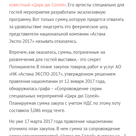
известный «Цирк дю Солей»
. Его артисты специально для
гостей мероприятия разработали эксклюзивную
программу. Вот только сумму, которую придется отвалить
за удовольствие лицезреть это феерическое шоу,
представители национальной компании «Астана
Экспо-2017» называть отказались.
Впрочем, как оказалось, суммы, потраченные на
развлечения для гостей выставки, - это секрет
Полишинеля. В плане закупок товаров, работ и услуг АО
«НК «Астана ЭКСПО-2017», утвержденном решением
правления нацкомпании от 12 января 2017 года,
обнаружилась графа – «Сопровождение серии
специальных мероприятий «Цирк дю Солей».
Планируемая сумма закупа с учетом НДС по этому лоту
составила 3,086 млрд тенге.
Но уже 17 марта 2017 года правление нацкомпании
уточнило план закупок. В нем сумма за сопровождение
серии спецмероприятий «Цирка дю Солей» выросла на… 1