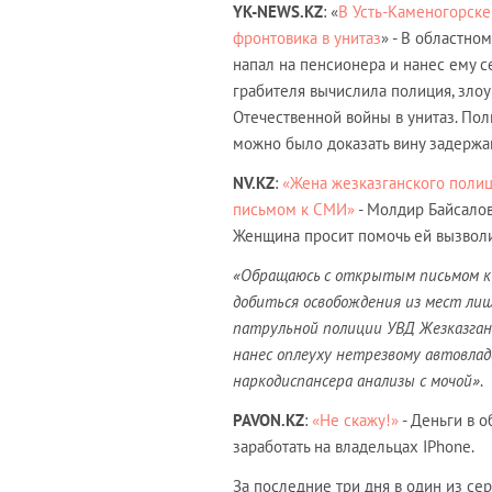
YK-NEWS.KZ
: «
В Усть-Каменогорске
фронтовика в унитаз
» - В областно
напал на пенсионера и нанес ему с
грабителя вычислила полиция, зло
Отечественной войны в унитаз. Пол
можно было доказать вину задержа
NV.KZ
:
«Жена жезказганского полиц
письмом к СМИ»
- Молдир Байсало
Женщина просит помочь ей вызвол
«Обращаюсь с открытым письмом к 
добиться освобождения из мест лиш
патрульной полиции УВД Жезказгана
нанес оплеуху нетрезвому автовлад
наркодиспансера анализы с мочой»
.
PAVON.KZ
:
«Не скажу!»
- Деньги в 
заработать на владельцах IPhone.
За последние три дня в один из се