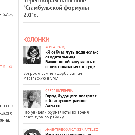
переговорам на основе
“Стамбульской формулы
2.0”».
S.A.»,
КОЛОНКИ
АЛИСА ГРАНД
«Я сейчас чуть подвисла»:
свидетельница
Бажкеновой запуталась в
рМиттал
своих показаниях в суде
Вопрос о сумме ущерба загнал
Масальскую в угол
ОЛЕСЯ ШЛЕПНЕВА
Город будущего построят
в Алатауском районе
Алматы
ена на
Что увидели журналисты во время
какого-
пресс-тура по району
ания,
АНАЛИТИЧЕСКАЯ СЛУЖБА RATEL.KZ
Расходы на «взрослые