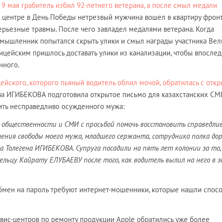
 9 мая грабитель избил 92-летнего ветерана, а после смыл медали
м центре в День Победы нетрезвый мужчина вошел в квартиру фронт
ерьезные травмы. После чего завладел медалями ветерана. Когда
умышленник попытался скрыть улики и смыл награды участника Вел
ицейским пришлось доставать улики из канализации, чтобы впослед
нного.
ейского, которого пьяный водитель облил мочой, обратилась с отк
ва ИГИБЕКОВА подготовила открытое письмо для казахстанских СМ
ить несправедливо осужденного мужа:
общественности и СМИ с просьбой помочь восстановить справедли
ения свободы моего мужа, младшего сержанта, сотрудника полка до
 Толегена ИГИБЕКОВА. Супруга посадили на пять лет колонии за то,
ельцу Кайрату ЕЛУБАЕВУ после того, как водитель вылил на него в 
обмен на пароль требуют интернет-мошенники, которые нашли спос
рвис-центров по ремонту продукции Apple обратились уже более