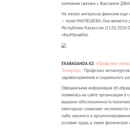
компания связана с Жасланом ДЖ
Не менее интересна фамилия еще о
— Алия МАУЛЕШЕВА. Она является 
Республики Казахстан (15.02.2010-
«КазМунайГаз.
EKARAGANDA.KZ
:
«Профсоюз попрос
Темиртау»
- Профсоюз металлургов 
здравоохранения и социального ра
Официальная информация об обра
появилась на сайте организации в 
выразил обеспокоенность политико
ежегодное снижение численности п
либо научного и аргументированно
условия труда, а также физическое