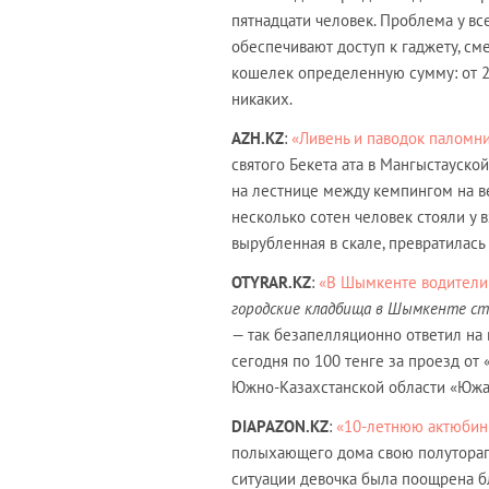
пятнадцати человек. Проблема у вс
обеспечивают доступ к гаджету, см
кошелек определенную сумму: от 20 
никаких.
AZH.KZ
:
«​Ливень и паводок паломн
святого Бекета ата в Мангыстауско
на лестнице между кемпингом на в
несколько сотен человек стояли у в
вырубленная в скале, превратилась
OTYRAR.KZ
:
«В Шымкенте водители 
городские кладбища в Шымкенте сто
— так безапелляционно ответил на
сегодня по 100 тенге за проезд от
Южно-Казахстанской области «Юж
DIAPAZON.KZ
:
«10-летнюю актюбинк
полыхающего дома свою полутораго
ситуации девочка была поощрена 