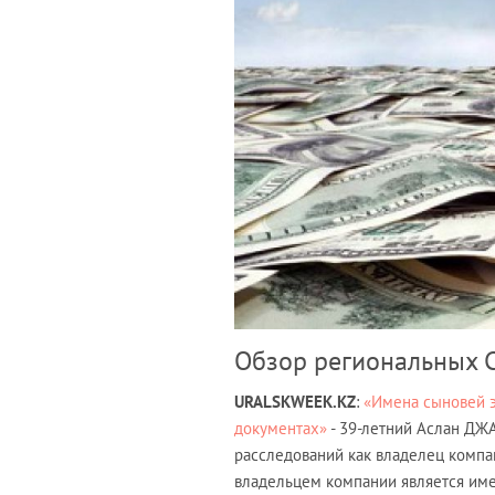
Обзор региональных С
URALSKWEEK.KZ
:
«Имена сыновей э
документах»
- 39-летний Аслан Д
расследований как владелец компани
владельцем компании является имен