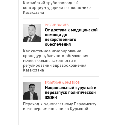
Каспийский трубопроводный
консорциум ударили по экономике
Казахстана
РУСЛАН ЗАКИЕВ
От доступа к медицинской
помощи до
лекарственного
обеспечения
Как системное игнорирование
процедур публичного обсуждения
меняет баланс законности в
регулировании здравоохранения
Казахстана
БАУЫРЖАН АЙНАБЕКОВ
Национальный курултай и
перезапуск политической
жизни
Переход к однопалатному Парламенту
и его переименование в Құрылтай