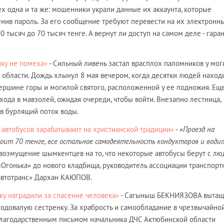
ех одна и та же: мошенники украли данные их аккаунта, которые
енив пароль. За его сообщение требуют перевести на их электронн
тысяч до 70 тысяч тенге. А вернут ли доступ на самом деле - гара
ику не помеха»
- Сильный ливень застал врасплох паломников у мо
й области. Дождь хлынул 8 мая вечером, когда десятки людей наход
ершине горы и могилой святого, расположенной у ее подножия. Ещ
хода в мавзолей, ожидая очереди, чтобы войти. Внезапно лестница,
 в бурлящий поток воды.
автобусов зарабатывают на христианской традиции»
-
«Проезд на
ит 70 тенге, все остальное самодеятельность кондукторов и води
 возмущение шымкентцев на то, что некоторые автобусы берут с лю
 «Огонька» до нового кладбища, руководитель ассоциации транспорт
автотранс» Дархан КАЮПОВ.
у наградили за спасение человека»
- Сагыныш БЕКНИЯЗОВА вытащ
довалую сестренку. За храбрость и самообладание в чрезвычайно
благодарственным письмом начальника ДЧС Актюбинской области