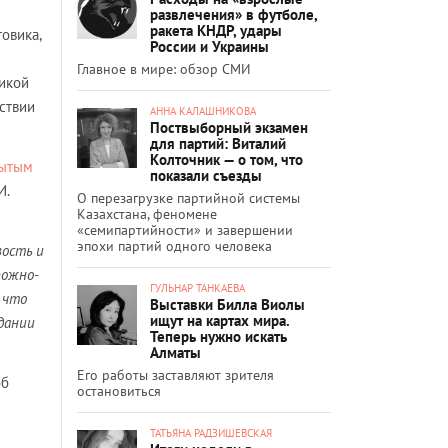
развлечения» в футболе,
ракета КНДР, удары
овика,
России и Украины
Главное в мире: обзор СМИ
икой
ствии
АННА КАЛАШНИКОВА
Поствыборный экзамен
для партий: Виталий
Колточник — о том, что
рытым
показали съезды
И.
О перезагрузке партийной системы
Казахстана, феномене
«семипартийности» и завершении
эпохи партий одного человека
вость и
рожно-
ГУЛЬНАР ТАНКАЕВА
 что
Выставки Билла Виолы
ищут на картах мира.
здании
Теперь нужно искать
Алматы
Его работы заставляют зрителя
об
остановиться
ТАТЬЯНА РАДЗИШЕВСКАЯ