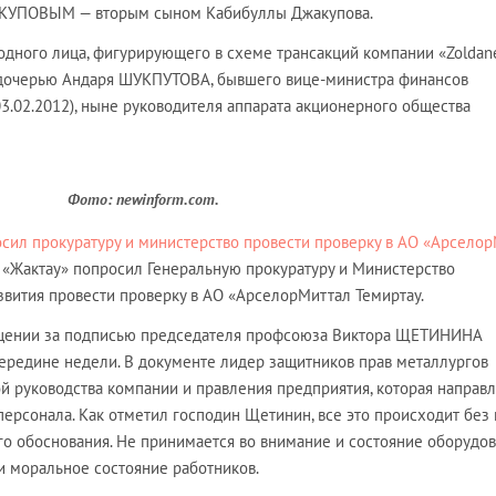
АКУПОВЫМ — вторым сыном Кабибуллы Джакупова.
дного лица, фигурирующего в схеме трансакций компании «Zoldane 
дочерью Андаря ШУКПУТОВА, бывшего вице-министра финансов
03.02.2012), ныне руководителя аппарата акционерного общества
Фото: newinform.com.
ил прокуратуру и министерство провести проверку в АО «Арсело
«Жактау» попросил Генеральную прокуратуру и Министерство
звития провести проверку в АО «АрселорМиттал Темиртау.
щении за подписью председателя профсоюза Виктора ЩЕТИНИНА
середине недели. В документе лидер защитников прав металлургов
й руководства компании и правления предприятия, которая направл
ерсонала. Как отметил господин Щетинин, все это происходит без 
го обоснования. Не принимается во внимание и состояние оборудов
 и моральное состояние работников.