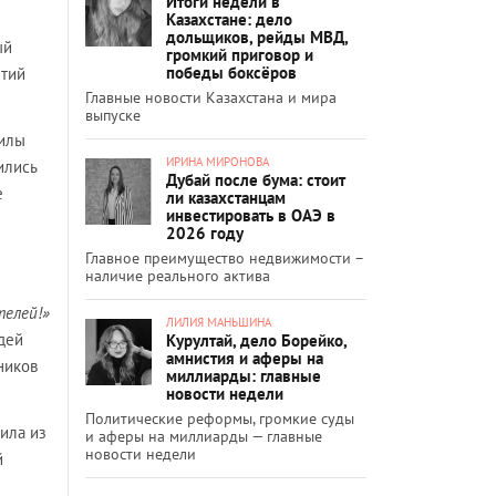
Итоги недели в
Казахстане: дело
дольщиков, рейды МВД,
ый
громкий приговор и
победы боксёров
нтий
Главные новости Казахстана и мира
выпуске
гилы
ИРИНА МИРОНОВА
ились
Дубай после бума: стоит
е
ли казахстанцам
инвестировать в ОАЭ в
2026 году
Главное преимущество недвижимости –
наличие реального актива
телей!»
ЛИЛИЯ МАНЬШИНА
дей
Курултай, дело Борейко,
амнистия и аферы на
ников
миллиарды: главные
новости недели
Политические реформы, громкие суды
ила из
и аферы на миллиарды — главные
новости недели
й