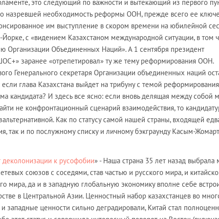
рламенте, это следующий по важности и вытекающий из первого пун
 о назревшей необходимость реформы ООН, прежде всего ее ключ
анонсированное им выступление в скором времени на юбилейной се
Йорке, с «видением Казахстаном международной ситуации, в том 
 Организации Объединенных Наций». А 1 сентября президент
«ШОС+» заранее «отрепетировал» ту же тему реформирования ООН.
ового Генерального секретаря Организации объединенных наций ост
: если глава Казахстана выйдет на трибуну с темой реформирования,
ма кандидата? И здесь все ясно: если вновь делящая между собой 
айти не конфронтационный сценарий взаимодействия, то кандидату
зальтернативной. Как по статусу самой нашей страны, входящей едв
я, так и по послужному списку и личному бэкграунду Касым-Жомар
 деколонизации к русофобии
» - Наша страна 35 лет назад выбрала
етевых союзов с соседями, став частью и русского мира, и китайско
ого мира, да и в западную глобальную экономику вполне себе встрои
рстве в Центральной Азии. Ценностный набор казахстанцев во мно
м и западные ценности сильно деградировали, Китай стал полноцен