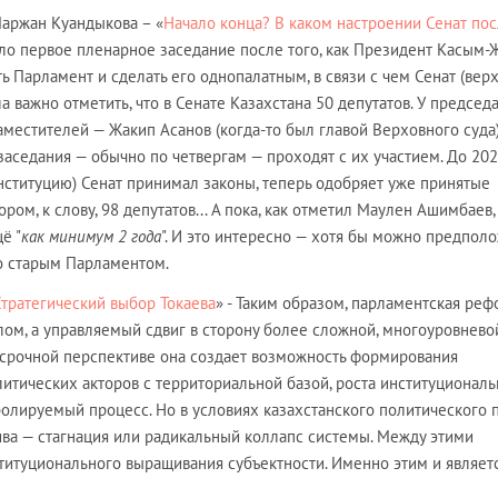
Маржан Куандыкова – «
Начало конца? В каком настроении Сенат по
шло первое пленарное заседание после того, как Президент Касым-
ь Парламент и сделать его однопалатным, в связи с чем Сенат (ве
ла важно отметить, что в Сенате Казахстана 50 депутатов. У председ
местителей — Жакип Асанов (когда-то был главой Верховного суда)
аседания — обычно по четвергам — проходят с их участием. До 202
нституцию) Сенат принимал законы, теперь одобряет уже принятые
ром, к слову, 98 депутатов... А пока, как отметил Маулен Ашимбаев,
ё "
как минимум 2 года
". И это интересно — хотя бы можно предполо
о старым Парламентом.
Стратегический выбор Токаева
» - Таким образом, парламентская ре
лом, а управляемый сдвиг в сторону более сложной, многоуровнево
осрочной перспективе она создает возможность формирования
итических акторов с территориальной базой, роста институциональ
ролируемый процесс. Но в условиях казахстанского политического 
тива — стагнация или радикальный коллапс системы. Между этими
титуционального выращивания субъектности. Именно этим и являет