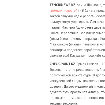
TENGRINEWS
.
KZ
. Алина Шашкина, 
громких новостей
» - В Сенате про
Токаев озвучил идею реорганизоват
палату) могут упразднить. Для нача
палаты Маулена Ашимбаева двое за
Ольга Перепечина. Все пленарные з
(тогда были приняты поправки в Ко
Мажилисом (нижней палатой), в кото
сенаторам предстоит поработать ещ
сколько ещё Казахстан проживёт с
CHECK-POINT.KZ
. Ермек Ниязов – «
Токаева — это не революционный с
политической архитектуры. В долг
конкурентной среды, появления пол
доверия. Да, это медленный и конт
другого пути просто нет. Альтерна
полюсами — путь постепенного инс
текущая реформа.