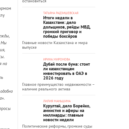
остановиться
тормом
ТАТЬЯНА РАДЗИШЕВСКАЯ
улу
Итоги недели в
Казахстане: дело
дольщиков, рейды МВД,
громкий приговор и
ежды,
победы боксёров
. Мы
Главные новости Казахстана и мира
выпуске
ия,
сы.
ИРИНА МИРОНОВА
я на
Дубай после бума: стоит
ли казахстанцам
инвестировать в ОАЭ в
ть
2026 году
Главное преимущество недвижимости –
наличие реального актива
подобно
а».
ЛИЛИЯ МАНЬШИНА
Курултай, дело Борейко,
опросы
амнистия и аферы на
миллиарды: главные
новости недели
Политические реформы, громкие суды