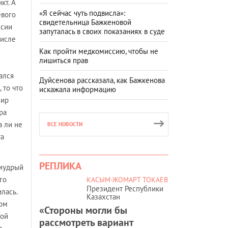
кт. А
«Я сейчас чуть подвисла»:
евого
свидетельница Бажкеновой
ссии
запуталась в своих показаниях в суде
числе
Как пройти медкомиссию, чтобы не
лишиться прав
ался
Дуйсенова рассказала, как Бажкенова
 то что
искажала информацию
мир
ра
а ли не
ВСЕ НОВОСТИ
та
РЕПЛИКА
 мудрый
го
КАСЫМ-ЖОМАРТ ТОКАЕВ
Президент Республики
лась.
Казахстан
гом
«Стороны могли бы
ной
рассмотреть вариант