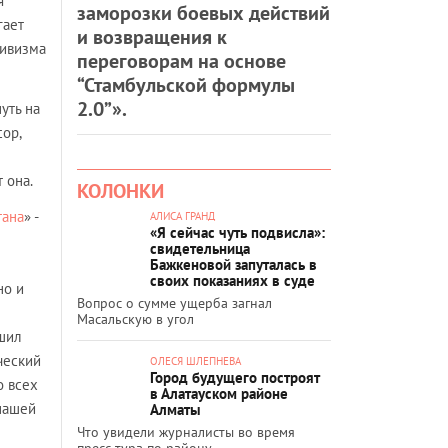
я
заморозки боевых действий
гает
и возвращения к
тивизма
переговорам на основе
“Стамбульской формулы
2.0”».
нуть на
ор,
 она.
КОЛОНКИ
тана
» -
АЛИСА ГРАНД
«Я сейчас чуть подвисла»:
свидетельница
Бажкеновой запуталась в
своих показаниях в суде
но и
Вопрос о сумме ущерба загнал
Масальскую в угол
ршил
ческий
ОЛЕСЯ ШЛЕПНЕВА
Город будущего построят
о всех
в Алатауском районе
 нашей
Алматы
Что увидели журналисты во время
пресс-тура по району