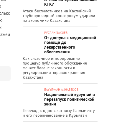
КТК?
о
Атаки беспилотников на Каспийский
олько
трубопроводный консорциум ударили
ую
по экономике Казахстана
к
РУСЛАН ЗАКИЕВ
дажей
От доступа к медицинской
помощи до
лекарственного
обеспечения
Как системное игнорирование
процедур публичного обсуждения
меняет баланс законности в
регулировании здравоохранения
Казахстана
БАУЫРЖАН АЙНАБЕКОВ
Национальный курултай и
перезапуск политической
жизни
Переход к однопалатному Парламенту
и его переименование в Құрылтай