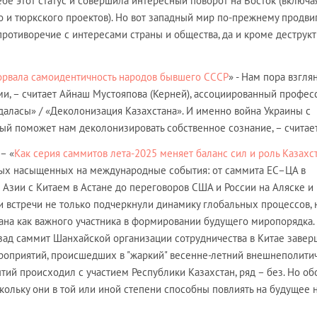
ебе этот статус и совершила интересный поворот на Восток (включа
 и тюркского проектов). Но вот западный мир по-прежнему продви
 противоречие с интересами страны и общества, да и кроме деструк
зорвала самоидентичность народов бывшего СССР
» - Нам пора взгля
и, – считает Айнаш Мустояпова (Керней), ассоциированный професс
 даласы» / «Деколонизация Казахстана». И именно война Украины с
рый поможет нам деколонизировать собственное сознание, – считает
– «
Как серия саммитов лета-2025 меняет баланс сил и роль Казахс
мых насыщенных на международные события: от саммита ЕС–ЦА в
Азии с Китаем в Астане до переговоров США и России на Аляске и
и встречи не только подчеркнули динамику глобальных процессов, 
ана как важного участника в формировании будущего миропорядка.
зад саммит Шанхайской организации сотрудничества в Китае заве
оприятий, происшедших в "жаркий" весенне-летний внешнеполити
ытий происходил с участием Республики Казахстан, ряд – без. Но об
скольку они в той или иной степени способны повлиять на будущее