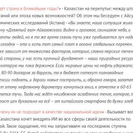
дёт страну в ближайшие годы?
» - Казахстан на перепутье: между ш
ытаний или эпоха новых возможностей? Об этом мы беседуем с Айс
омических исследований (Астана) -
«Вы знаете, наша ситуация живо
 «Девятый вал» Айвазовского. Видно и грозовое, свинцовое небо, и
ачты людей, но в то же время сквозь тучи уже пробивается луч над
сегодня – это и есть тот самый плот в океане глобальных перемен
щее зависит от множества факторов, которые, словно морские течен
ой стороны, у нас есть прочный фундамент – наши природные ресур
за которую мы пока держимся. Если мировые цены на нефть удержатс
, 80-90 долларов за баррель, то в бюджет потекут полноводные
нсии поднять, и дороги новые построить, и, образно говоря, залата
ит этому нефтяному барометру качнуться вниз, к отметке в 60-65
тятся тучи. Тогда нас ждёт неизбежное ослабление тенге, которое, 
ост цен буквально на всё – от китайского смартфона до булки хлеб
чему он не подходит в качестве национальной идеи
» - Вызывает в
 Казахстана хочет внедрять ИИ во все сферы своей деятельности по
ой. Такое ощущение, что мы запрыгиваем на последнюю ступень