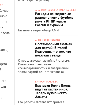
сле
Жомарт
АНАЛИТИЧЕСКАЯ СЛУЖБА RATEL.KZ
Расходы на «взрослые
рхнюю
развлечения» в футболе,
ракета КНДР, удары
ателя
России и Украины
 и
Главное в мире: обзор СМИ
2 года
АННА КАЛАШНИКОВА
Поствыборный экзамен
для партий: Виталий
жить,
Колточник — о том, что
показали съезды
О перезагрузке партийной системы
форма
Казахстана, феномене
«семипартийности» и завершении
й
эпохи партий одного человека
ного
ГУЛЬНАР ТАНКАЕВА
Выставки Билла Виолы
поля
ищут на картах мира.
Теперь нужно искать
Алматы
ся
Его работы заставляют зрителя