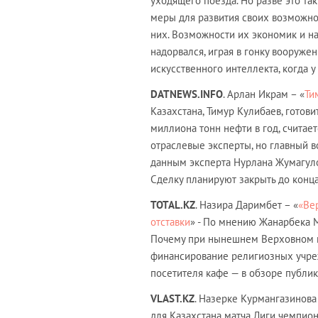
уходящего поезда. Но разве это та
меры для развития своих возможнос
них. Возможности их экономик и на
надорвался, играя в гонку вооруже
искусственного интеллекта, когда
DATNEWS
.
INFO
. Арлан Икрам – «
Ти
Казахстана, Тимур Кулибаев, готов
миллиона тонн нефти в год, счита
отраслевые эксперты, но главный в
данным эксперта Нурлана Жумагулов
Сделку планируют закрыть до конца
TOTAL
.
KZ
. Назира Даримбет – «
«Ве
отставки
» - По мнению Жанарбека 
Почему при нынешнем Верховном м
финансирование религиозных учреж
посетителя кафе — в обзоре публик
VLAST
.
KZ
. Назерке Курмангазинова
для Казахстана матча Лиги чемпион