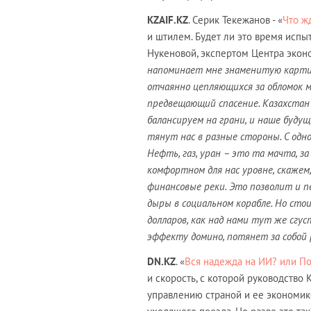
KZAIF
.
KZ
. Серик Текежанов - «
Что ж
и штилем. Будет ли это время исп
Нукеновой, экспертом Центра экон
напоминает мне знаменитую картину
отчаянно цепляющихся за обломок м
предвещающий спасение. Казахстан 
балансируем на грани, и наше буду
тянут нас в разные стороны. С одн
Нефть, газ, уран – это та мачта, 
комфортном для нас уровне, скажем
финансовые реки. Это позволит и пе
дыры в социальном корабле. Но сто
долларов, как над нами тут же сгус
эффекту домино, потянет за собой р
DN
.
KZ
. «
Вся надежда на ИИ? или По
и скорость, с которой руководство
управлению страной и ее экономик