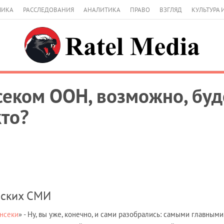
МИКА
РАССЛЕДОВАНИЯ
АНАЛИТИКА
ПРАВО
ВЗГЛЯД
КУЛЬТУРА 
еком ООН, возможно, буде
кто?
нских СМИ
енсеки
» - Ну, вы уже, конечно, и сами разобрались: самыми главным