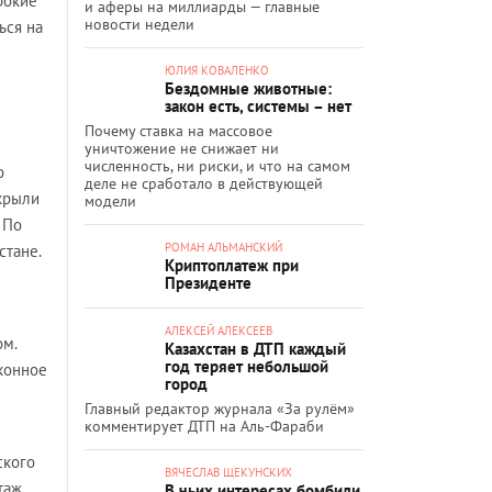
рокие
и аферы на миллиарды — главные
новости недели
ься на
ЮЛИЯ КОВАЛЕНКО
Бездомные животные:
закон есть, системы – нет
Почему ставка на массовое
уничтожение не снижает ни
численность, ни риски, и что на самом
о
деле не сработало в действующей
крыли
модели
 По
РОМАН АЛЬМАНСКИЙ
стане.
Криптоплатеж при
Президенте
АЛЕКСЕЙ АЛЕКСЕЕВ
ом.
Казахстан в ДТП каждый
год теряет небольшой
конное
город
Главный редактор журнала «За рулём»
комментирует ДТП на Аль-Фараби
ского
ВЯЧЕСЛАВ ЩЕКУНСКИХ
таж
В чьих интересах бомбили