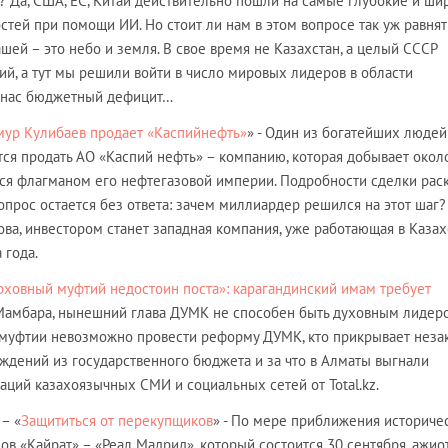
к? Да, США, ЕС, Китай действительно пошли на самые глубокие и ши
тей при помощи ИИ. Но стоит ли нам в этом вопросе так уж равнят
шей – это небо и земля. В свое время не Казахстан, а целый СССР
ний, а тут мы решили войти в число мировых лидеров в области
 у нас бюджетный дефицит…
мур Кулибаев продает «Каспийнефть»
» - Один из богатейших людей
ится продать АО «Каспий нефть» – компанию, которая добывает окол
ется флагманом его нефтегазовой империи. Подробности сделки рас
опрос остается без ответа: зачем миллиардер решился на этот шаг?
а, инвестором станет западная компания, уже работающая в Казах
 года.
рховный муфтий недостоин поста»: карагандинский имам требует
Мамбара, нынешний глава ДУМК не способен быть духовным лидер
уфтии невозможно провести реформу ДУМК, кто прикрывает неза
дений из государственного бюджета и за что в Алматы выгнали
аций казахоязычных СМИ и социальных сетей от Total.kz.
 – «
Защититься от перекупщиков
» - По мере приближения историче
ов «Кайрат» – «Реал Мадрид», который состоится 30 сентября, ажио