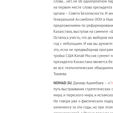
слова… нет, не об однопалатном па
на первом месте слова президента
органа – Совета Безопасности. И 
Генеральной Ассамблеи ООН в Нью-
предложениями по реформированию
Казахстана, выступая на саммите 
Осталось учесть, что до выборов н
год с небольшим. И как вы думаете
это, если не предвыборная програм
тройка США-Китай-Россия сумеют н
президента Казахстана является бе
во все геополитические объединени
Токаева.
NOMAD
.
SU
. Данияр Ашимбаев – «
От
путь выстраивания стратегических с
мира, и тюркского мира, и исламск
Не говоря уже о фактическом лиде
изменился за эти годы, но при это