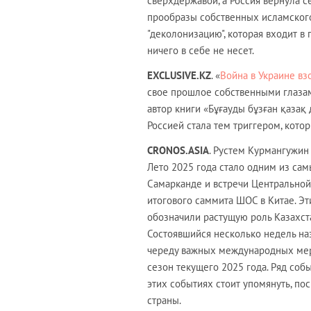
сверхдержавой, а Россия вернула с
прообразы собственных исламского
"деколонизацию", которая входит в
ничего в себе не несет.
EXCLUSIVE
.
KZ
. «
Война в Украине в
свое прошлое собственными глазам
автор книги «Бұғауды бұзған қазақ
Россией стала тем триггером, кото
CRONOS
.
ASIA
. Рустем Курмангужин 
Лето 2025 года стало одним из са
Самарканде и встречи Центральной 
итогового саммита ШОС в Китае. Эт
обозначили растущую роль Казахст
Состоявшийся несколько недель на
череду важных международных мер
сезон текущего 2025 года. Ряд соб
этих событиях стоит упомянуть, по
страны.