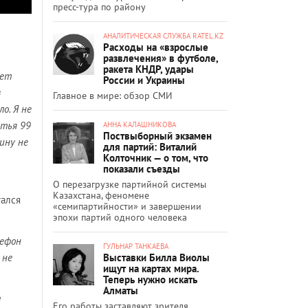
пресс-тура по району
АНАЛИТИЧЕСКАЯ СЛУЖБА RATEL.KZ
Расходы на «взрослые
развлечения» в футболе,
ракета КНДР, удары
нет
России и Украины
з
Главное в мире: обзор СМИ
о. Я не
атья 99
АННА КАЛАШНИКОВА
Поствыборный экзамен
вину не
для партий: Виталий
Колточник — о том, что
показали съезды
О перезагрузке партийной системы
Казахстана, феномене
тался
«семипартийности» и завершении
эпохи партий одного человека
лефон
ГУЛЬНАР ТАНКАЕВА
Выставки Билла Виолы
 не
ищут на картах мира.
Теперь нужно искать
Алматы
м
Его работы заставляют зрителя