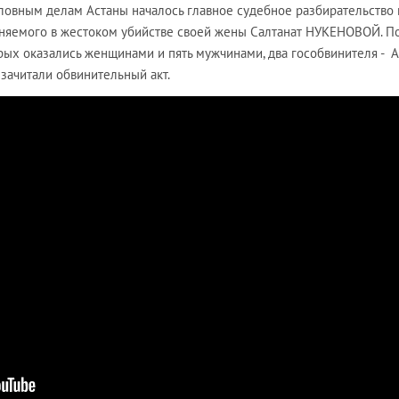
ловным делам Астаны началось главное судебное разбирательство 
яемого в жестоком убийстве своей жены Салтанат НУКЕНОВОЙ. П
орых оказались женщинами и пять мужчинами, два гособвинителя - 
ачитали обвинительный акт.