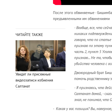
После этого обвиняемые - Бишимбае
предъявленными им обвинениями
- Вообще, все, что се
никаких подтверждени
ЧИТАЙТЕ ТАКЖЕ
говорю, что по статье
признаю по этому пунк
часть 2, пункт 5 Уголо
признаю... Не то, чтоб
убийства человека с о
Двоюродный брат Биши
Увидят ли присяжные
помочь родственнику за
видеозаписи избиения
Салтанат
- Я признаюсь, что де
Салтанат домой,
- сказ
знал, не понимал, что
- Какая у вас позиция? Вы, наверно