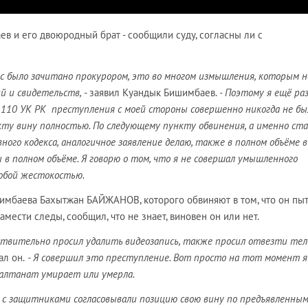
в и его двоюродный брат - сообщили суду, согласны ли с
йчас было зачитано прокурором, это во многом измышления, которым 
й и свидетельств,
- заявил Куандык Бишимбаев.
- Поэтому я ещё ра
 110 УК РК преступления с моей стороны совершенно никогда не был
ту вину полностью. По следующему пункту обвинения, а именно ст
вного кодекса, аналогичное заявление делаю, также в полном объёме 
ы в полном объёме. Я говорю о том, что я не совершал умышленного
собой жестокостью.
мбаева Бахытжан БАЙЖАНОВ, которого обвиняют в том, что он пы
мести следы, сообщил, что не знает, виновен он или нет.
йствительно просил удалить видеозапись, также просил отвезти те
ал он.
- Я совершил это преступление. Вот просто на тот момент я
 Салтанат умирает или умерла.
е, с защитниками согласовывали позицию свою вину по предъявленны