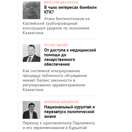
ВЯЧЕСЛАВ ЩЕКУНСКИХ
В чьих интересах бомбили
КТК?
Атаки беспилотников на
Каспийский трубопроводный
консорциум ударили по экономике
Казахстана
РУСЛАН ЗАКИЕВ
От доступа к медицинской
помощи до
лекарственного
обеспечения
Как системное игнорирование
процедур публичного обсуждения
меняет баланс законности в
регулировании здравоохранения
Казахстана
БАУЫРЖАН АЙНАБЕКОВ
Национальный курултай и
перезапуск политической
жизни
Переход к однопалатному Парламенту
и его переименование в Құрылтай