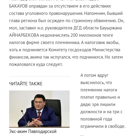
БАКАУОВ оправдан за отсутствием в его действиях
состава уголовного правонарушения. Напомним, бывший
глава региона был осужден по странному обвинению. Он,
мол, заставил и.о. руководителя ДГД области Бауыржана
АЙНАРБЕКОВА недоначислять 200 миллионов тенге
налогов фирме своего племянника. А налоговик якобы,
хоть и подчиняется Комитету госдоходов Министерства
финансов, акима так испугался, что подчинился. Но затем
пожаловался куда следует.
А потом вдруг
выяснилось, что
ЧИТАЙТЕ ТАКЖЕ
племянник налоги
платил правильно и
дядю зря лишили
должности и на три с
половиной года
ограничили в свободе.
Экс-аким Павлодарской