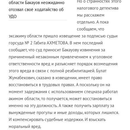
Но о странностях этого
области Бакауов неожиданно
налогового детектива
отозвал своё ходатайство об
мы расскажем
УДО
отдельно. А пока
сообщаем, что
эксакиму области пришло извещение за подписью судьи
горсуда № 2 Габита АХМЕТОВА. В нем последний
сообщает, что суд приносит Бакауову извинения за
причиненный незаконным привлечением к уголовное
ответственности вред и разъясняет порядок возмещения
этого вреда в связи с полной реабилитацией. Булат
Жумабекович, сказано в извещении, имеет право
восстановиться в трудовых правах. А поскольку он на
момент задержания с использованием спецназа работал
акимом области, то получается, может восстановиться
именно на эту должность. А также получить зарплату за
вынужденные прогулы и иные доходы, которых лишился.
И компенсировать судебные издержки. И взыскать
моральный вред.