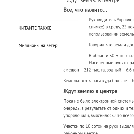
* Ждут землю в центре
Все, что нажито…
Руководитель Управле
снимке) в среду, 23 н
ЧИТАЙТЕ ТАКЖЕ
использовании земель 
Говорил, что земли до
Миллионы на ветер
В области 30 млн гект
Населенные пункты раз
смешон – 212 тыс. га, водный – 6,6 т
Земельного запаса куда больше – б
Ждут землю в центре
Пока не было электронной системы 
очередь, в результате от одних и т
упорядочили, выяснилось, что всег
Участки по 10 соток на руки выделя
районном центре.