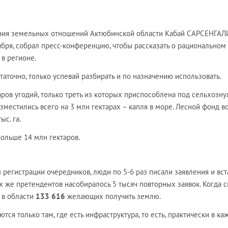
ния земельных отношений Актюбинской области Кабай САРСЕНГАЛ
оября, собрал пресс-конференцию, чтобы рассказать о рациональном
в регионе.
статочно, только успевай разбирать и по назначению использовать.
аров угодий, только треть из которых приспособлена под сельхозну
местились всего на 3 млн гектарах – капля в море. Лесной фонд 
ыс. га.
ольше 14 млн гектаров.
регистрации очередников, люди по 5-6 раз писали заявления и вст
ех же претендентов насобиралось 5 тысяч повторных заявок. Когда 
о в области
133 616
желающих получить землю.
ются только там, где есть инфраструктура, то есть, практически в к