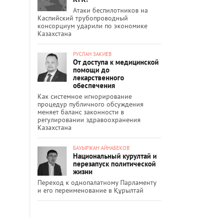
Атаки беспилотников на
Каспийский трубопроводный
консорциум ударили по экономике
Казахстана
РУСЛАН ЗАКИЕВ
От доступа к медицинской
помощи до
лекарственного
обеспечения
Как системное игнорирование
процедур публичного обсуждения
меняет баланс законности в
регулировании здравоохранения
Казахстана
БАУЫРЖАН АЙНАБЕКОВ
Национальный курултай и
перезапуск политической
жизни
Переход к однопалатному Парламенту
и его переименование в Құрылтай