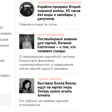
АНАЛИТИЧЕСКАЯ СЛУЖБА RATEL.KZ
Корабли-призраки Второй
мировой войны, 48 часов
без воды и капибары у
депутатов
Главное в мире за сутки
ал
узнают,
АННА КАЛАШНИКОВА
Поствыборный экзамен
ников
для партий: Виталий
 Ближе
Колточник — о том, что
показали съезды
О перезагрузке партийной системы
ько
Казахстана, феномене
«семипартийности» и завершении
эпохи партий одного человека
 через
ГУЛЬНАР ТАНКАЕВА
Выставки Билла Виолы
ищут на картах мира.
Теперь нужно искать
Алматы
Его работы заставляют зрителя
остановиться