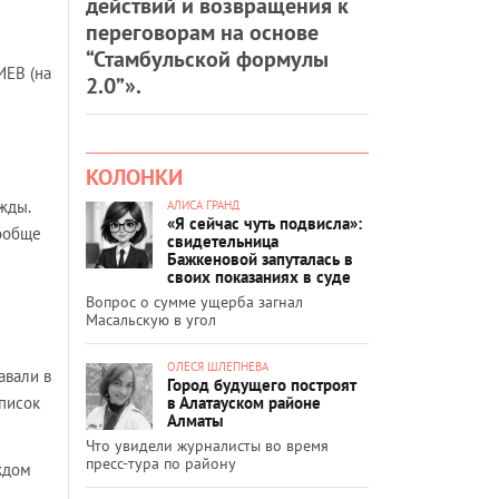
действий и возвращения к
переговорам на основе
“Стамбульской формулы
ИЕВ (на
2.0”».
КОЛОНКИ
жды.
АЛИСА ГРАНД
«Я сейчас чуть подвисла»:
вообще
свидетельница
Бажкеновой запуталась в
своих показаниях в суде
Вопрос о сумме ущерба загнал
Масальскую в угол
ОЛЕСЯ ШЛЕПНЕВА
авали в
Город будущего построят
в Алатауском районе
список
Алматы
Что увидели журналисты во время
пресс-тура по району
аждом