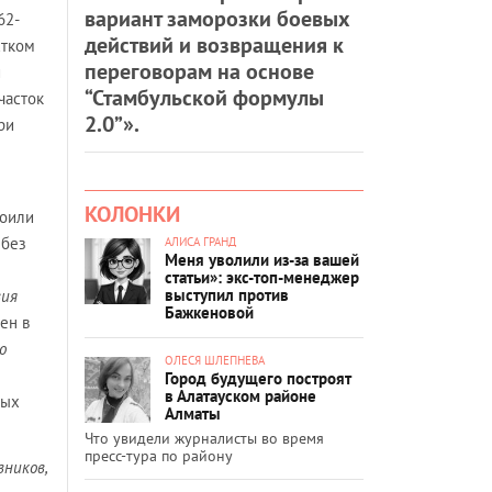
вариант заморозки боевых
62-
действий и возвращения к
стком
переговорам на основе
и
“Стамбульской формулы
часток
2.0”».
ри
КОЛОНКИ
воили
 без
АЛИСА ГРАНД
Меня уволили из-за вашей
статьи»: экс-топ-менеджер
выступил против
вия
Бажкеновой
ен в
о
ОЛЕСЯ ШЛЕПНЕВА
Город будущего построят
в Алатауском районе
ных
Алматы
Что увидели журналисты во время
пресс-тура по району
вников,