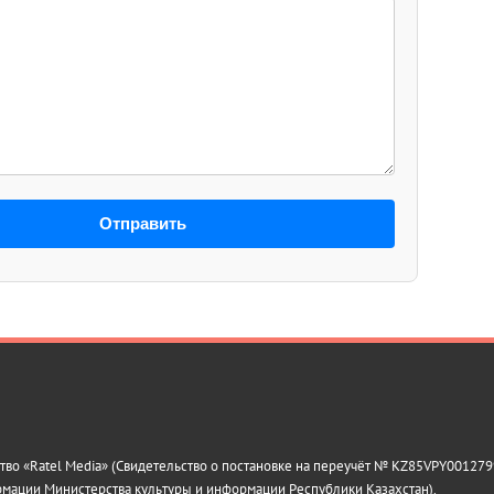
Отправить
о «Ratel Media» (Свидетельство о постановке на переучёт № KZ85VPY0012799
рмации Министерства культуры и информации Республики Казахстан).