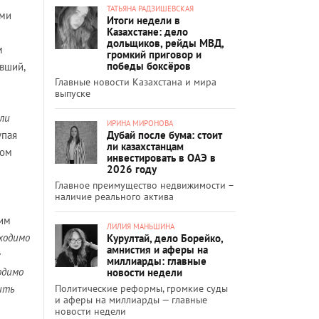
ТАТЬЯНА РАДЗИШЕВСКАЯ
ами
Итоги недели в
Казахстане: дело
дольщиков, рейды МВД,
м
громкий приговор и
победы боксёров
вший,
Главные новости Казахстана и мира
выпуске
или
ИРИНА МИРОНОВА
Дубай после бума: стоит
упая
ли казахстанцам
ном
инвестировать в ОАЭ в
2026 году
Главное преимущество недвижимости –
наличие реального актива
ким
ЛИЛИЯ МАНЬШИНА
ходимо
Курултай, дело Борейко,
амнистия и аферы на
е
миллиарды: главные
одимо
новости недели
Политические реформы, громкие суды
ить
и аферы на миллиарды — главные
новости недели