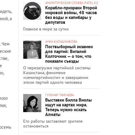
АНАЛИТИЧЕСКАЯ СЛУЖБА RATEL.KZ
Корабли-призраки Второй
идеть,
мировой войны, 48 часов
без воды и капибары у
ной, а
депутатов
Главное в мире за сутки
АННА КАЛАШНИКОВА
. Чем
Поствыборный экзамен
ческие
для партий: Виталий
Колточник — о том, что
тве,
показали съезды
е
О перезагрузке партийной системы
Казахстана, феномене
о,
«семипартийности» и завершении
эпохи партий одного человека
ГУЛЬНАР ТАНКАЕВА
кого
Выставки Билла Виолы
ищут на картах мира.
так,
Теперь нужно искать
Алматы
Его работы заставляют зрителя
остановиться
осемь