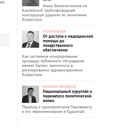
ака
Атаки беспилотников на
Каспийский трубопроводный
консорциум ударили по экономике
Казахстана
РУСЛАН ЗАКИЕВ
От доступа к медицинской
помощи до
лекарственного
обеспечения
Как системное игнорирование
процедур публичного обсуждения
меняет баланс законности в
регулировании здравоохранения
Казахстана
БАУЫРЖАН АЙНАБЕКОВ
Национальный курултай и
перезапуск политической
жизни
Переход к однопалатному Парламенту
и его переименование в Құрылтай