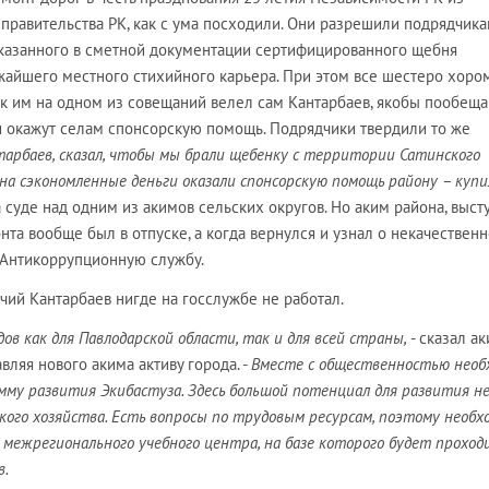
правительства РК, как с ума посходили. Они разрешили подрядчик
указанного в сметной документации сертифицированного щебня
жайшего местного стихийного карьера. При этом все шестеро хоро
так им на одном из совещаний велел сам Кантарбаев, якобы пообеща
и окажут селам спонсорскую помощь. Подрядчики твердили то же
тарбаев, сказал, чтобы мы брали щебенку с территории Сатинского
а на сэкономленные деньги оказали спонсорскую помощь району – куп
а суде над одним из акимов сельских округов. Но аким района, выст
нта вообще был в отпуске, а когда вернулся и узнал о некачествен
в Антикоррупционную службу.
чий Кантарбаев нигде на госслужбе не работал.
дов как для Павлодарской области, так и для всей страны,
- сказал а
ляя нового акима активу города. -
Вместе с общественностью необ
му развития Экибастуза. Здесь большой потенциал для развития н
кого хозяйства. Есть вопросы по трудовым ресурсам, поэтому необх
межрегионального учебного центра, на базе которого будет проход
в.