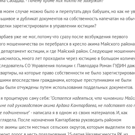
ина Сабадаш.
- Почему кроме них никто не задержан?
 в моем случае можно было и перепутать двух бабушек, но как не ув
ьшивое и дубликат документов на собственность напечатан на обыч
 сделки зарегистрировали в управлении юстиции?
арбаев уже не мог, потому что сразу после возбуждения первого
ного мошенничества он перебрался в кресло акима Майского района
е департамент юстиции, и где Майский район. Следующие мошенни
выяснилось, много лет проходили через юстицию в большом количес
 следователь СО Управления полиции г. Павлодара Роман ГУДИН даж
квартиры, на которые право собственности не было зарегистрирован
ршими впоследствии гражданами, которые преступниками не были
ды были отчуждены путем использования поддельных документов.
 я процитирую саму себя:
"Остается надеяться, что чиновники Майс
не под руководством акима Ардака Кантарбаева, не подставят его 
ие подчиненные"
- написала я в одном из своих материалов. И, как
у глядела. После назначения Кантарбаева руководить районом
е акимы шести местных сельских округов, которым выделили по в
монт дорог в честь празднования 25-летия Независимости РК из