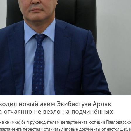
водил новый аким Экибастуза Ардак
да отчаянно не везло на подчинённых
на снимке) был руководителем департамента юстиции Павлодарск
епартамента перестали отличать липовые документы от настоящих, и