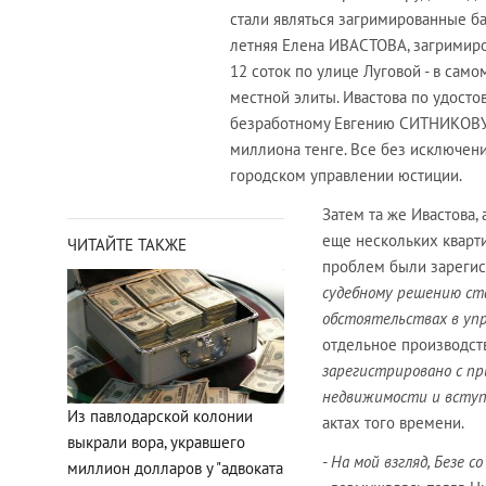
стали являться загримированные бан
летняя Елена ИВАСТОВА, загримир
12 соток по улице Луговой - в сам
местной элиты. Ивастова по удосто
безработному Евгению СИТНИКОВУ,
миллиона тенге. Все без исключен
городском управлении юстиции.
Затем та же Ивастова,
еще нескольких кварти
ЧИТАЙТЕ ТАКЖЕ
проблем были зарегис
судебному решению ст
обстоятельствах в уп
отдельное производств
зарегистрировано с п
недвижимости и вступ
Из павлодарской колонии
актах того времени.
выкрали вора, укравшего
-
На мой взгляд, Безе 
миллион долларов у "адвоката