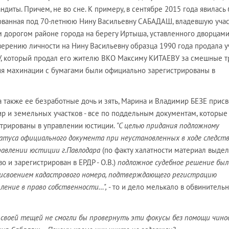
диты. Причем, не во сне. К примеру, в сентябре 2015 года явилась 
ованная под 70-летнюю Нину Васильевну САБАДАШ, владевшую уча
ом дорогом районе города на берегу Иртыша, уставленного дворцам
верению личности на Нину Васильевну образца 1990 года продала у
 который продал его жителю ВКО Максиму КИТАЕВУ за смешные т
ия махинации с бумагами были официально зарегистрированы в
 а также ее безработные дочь и зять, Марина и Владимир БЕЗЕ прис
р и земельных участков - все по поддельным документам, которые
трированы в управлении юстиции.
"С целью придания подложному
атуса официального документа при неустановленных в ходе следст
равлении юстиции г.Павлодара
(по факту халатности материал выдел
о и зарегистрирован в ЕРДР - О.В.)
подложное судебное решение был
рисвоением кадастрового номера, подтверждающего регистрацию
ление в право собственности…",
- то и дело мелькало в обвинитель
со своей тещей не смогли бы провернуть эти фокусы без помощи чино