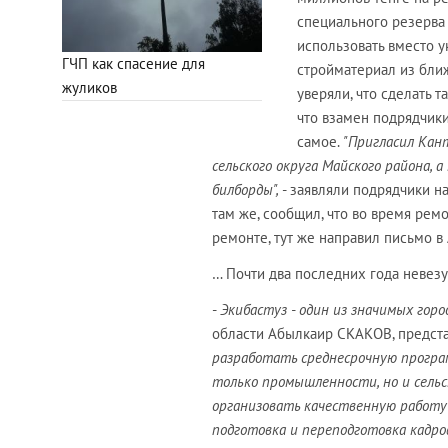
специального резерва 
использовать вместо 
ГЧП как спасение для
стройматериал из бли
жуликов
уверяли, что сделать 
что взамен подрядчик
самое.
"Пригласил Кан
сельского округа Майского района, 
билборды",
- заявляли подрядчики н
там же, сообщил, что во время ремо
ремонте, тут же направил письмо 
… Почти два последних года невезу
-
Экибастуз - один из значимых горо
области Абылкаир СКАКОВ, представ
разработать среднесрочную програм
только промышленности, но и сельс
организовать качественную работу 
подготовка и переподготовка кадро