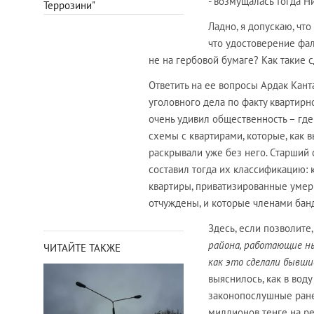
- возмущалась тогда Н
Террозини"
Ладно, я допускаю, что
что удостоверение фал
не на гербовой бумаге? Как такие
Ответить на ее вопросы Ардак Кант
уголовного дела по факту квартир
очень удивил общественность – гд
схемы с квартирами, которые, как 
раскрывали уже без него. Старший
составил тогда их классификацию: 
квартиры, приватизированные уме
отчуждены, и которые членами бан
Здесь, если позволите,
района, работающие ны
ЧИТАЙТЕ ТАКЖЕ
как это сделали бывш
выяснилось, как в вод
законопослушные ране
миллионов тенге на ре