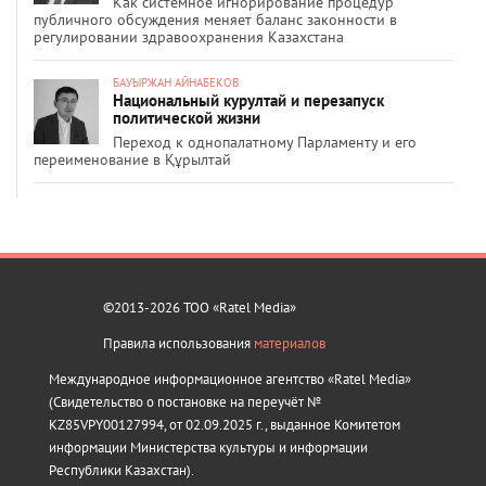
Как системное игнорирование процедур
публичного обсуждения меняет баланс законности в
регулировании здравоохранения Казахстана
БАУЫРЖАН АЙНАБЕКОВ
Национальный курултай и перезапуск
политической жизни
Переход к однопалатному Парламенту и его
переименование в Құрылтай
©2013-2026 ТОО «Ratel Media»
Правила использования
материалов
Международное информационное агентство «Ratel Media»
(Свидетельство о постановке на переучёт №
KZ85VPY00127994, от 02.09.2025 г., выданное Комитетом
информации Министерства культуры и информации
Республики Казахстан).