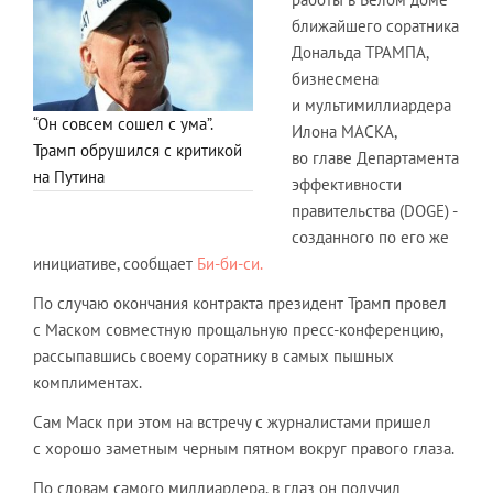
ближайшего соратника
Дональда ТРАМПА,
бизнесмена
и мультимиллиардера
“Он совсем сошел с ума”.
Илона МАСКА,
Трамп обрушился с критикой
во главе Департамента
на Путина
эффективности
правительства (DOGE) -
созданного по его же
инициативе, сообщает
Би-би-си.
По случаю окончания контракта президент Трамп провел
с Маском совместную прощальную пресс-конференцию,
рассыпавшись своему соратнику в самых пышных
комплиментах.
Сам Маск при этом на встречу с журналистами пришел
с хорошо заметным черным пятном вокруг правого глаза.
По словам самого миллиардера, в глаз он получил