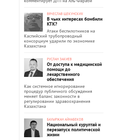
комментирует ДТП на Аль-Фараби
ВЯЧЕСЛАВ ЩЕКУНСКИХ
В чьих интересах бомбили
КТК?
Атаки беспилотников на
Каспийский трубопроводный
консорциум ударили по экономике
Казахстана
РУСЛАН ЗАКИЕВ
От доступа к медицинской
помощи до
лекарственного
обеспечения
Как системное игнорирование
процедур публичного обсуждения
меняет баланс законности в
регулировании здравоохранения
Казахстана
БАУЫРЖАН АЙНАБЕКОВ
Национальный курултай и
перезапуск политической
жизни