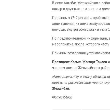
В селе Алгабас Жетысайского райо
пожар в двухэтажном частном доме,
По данным ДЧС региона, прибывшие
ходе тушения из дома эвакуировали
помощи. Внутри обнаружены тела 1
По предварительной информации, в
мероприятие, после которого часть
Причины возгорания устанавливают
Президент Касым-Жомарт Токаев
в
частном доме в Жетысайском район
«Правительству и акиму области п
провести расследование причин слу
Желдибай
.
Фото: iStock