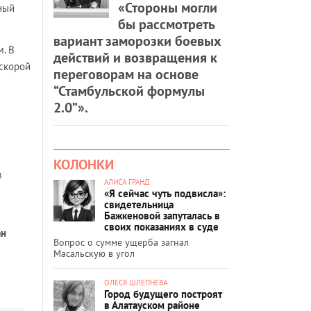
«Стороны могли
ный
бы рассмотреть
вариант заморозки боевых
. В
действий и возвращения к
 скорой
переговорам на основе
“Стамбульской формулы
2.0”».
КОЛОНКИ
в
АЛИСА ГРАНД
«Я сейчас чуть подвисла»:
свидетельница
Бажкеновой запуталась в
своих показаниях в суде
ан
Вопрос о сумме ущерба загнал
Масальскую в угол
ОЛЕСЯ ШЛЕПНЕВА
Город будущего построят
в Алатауском районе