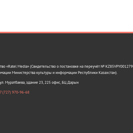
о «Ratel Media» (Свидетельство о постановке на переучёт № KZ85VPY0012799
рмации Министерства культуры и информации Республики Казахстан).
 ул. Муратбаева, здание 23, 225 офис, БЦ Дарын
7 (727) 970-96-68