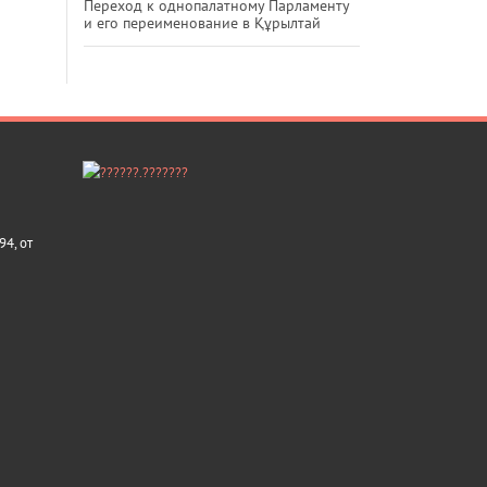
Переход к однопалатному Парламенту
и его переименование в Құрылтай
4, от