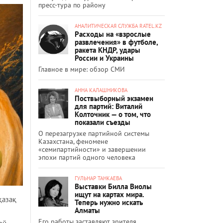
пресс-тура по району
АНАЛИТИЧЕСКАЯ СЛУЖБА RATEL.KZ
Расходы на «взрослые
развлечения» в футболе,
ракета КНДР, удары
России и Украины
Главное в мире: обзор СМИ
АННА КАЛАШНИКОВА
Поствыборный экзамен
для партий: Виталий
Колточник — о том, что
показали съезды
О перезагрузке партийной системы
Казахстана, феномене
«семипартийности» и завершении
эпохи партий одного человека
ГУЛЬНАР ТАНКАЕВА
Выставки Билла Виолы
ищут на картах мира.
қазақ
Теперь нужно искать
Алматы
Его работы заставляют зрителя