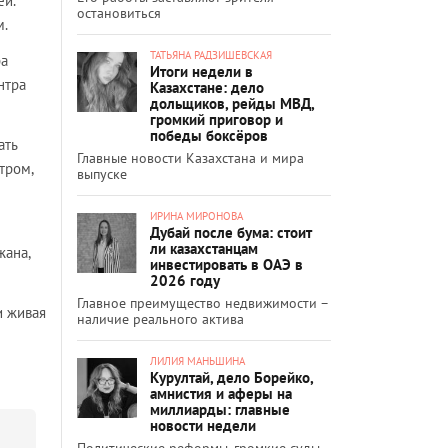
ей.
остановиться
м.
ТАТЬЯНА РАДЗИШЕВСКАЯ
ра
Итоги недели в
нтра
Казахстане: дело
дольщиков, рейды МВД,
громкий приговор и
победы боксёров
ать
Главные новости Казахстана и мира
тром,
выпуске
ИРИНА МИРОНОВА
Дубай после бума: стоит
ли казахстанцам
жана,
инвестировать в ОАЭ в
2026 году
Главное преимущество недвижимости –
и живая
наличие реального актива
ЛИЛИЯ МАНЬШИНА
Курултай, дело Борейко,
амнистия и аферы на
миллиарды: главные
новости недели
Политические реформы, громкие суды