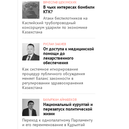
ВЯЧЕСЛАВ ЩЕКУНСКИХ
В чьих интересах бомбили
КТК?
Атаки беспилотников на
Каспийский трубопроводный
консорциум ударили по экономике
Казахстана
РУСЛАН ЗАКИЕВ
От доступа к медицинской
помощи до
лекарственного
обеспечения
Как системное игнорирование
процедур публичного обсуждения
меняет баланс законности в
регулировании здравоохранения
Казахстана
БАУЫРЖАН АЙНАБЕКОВ
Национальный курултай и
перезапуск политической
жизни
Переход к однопалатному Парламенту
и его переименование в Құрылтай