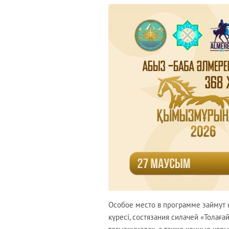
Особое место в программе займут 
күресі, состязания силачей «Толаға