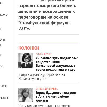
о-
вариант заморозки боевых
действий и возвращения к
около
переговорам на основе
“Стамбульской формулы
2.0”».
а
е в
й.
КОЛОНКИ
.
АЛИСА ГРАНД
«Я сейчас чуть подвисла»:
свидетельница
Бажкеновой запуталась в
за
своих показаниях в суде
Вопрос о сумме ущерба загнал
Масальскую в угол
чными
ОЛЕСЯ ШЛЕПНЕВА
Город будущего построят
в Алатауском районе
еза в
Алматы
Что увидели журналисты во время