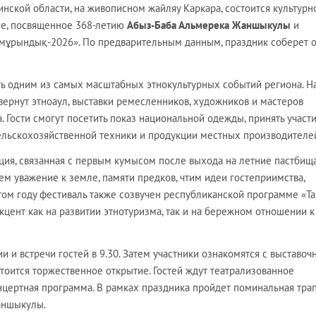
нской области, на живописном жайляу Каркара, состоится культурн
ие, посвященное 368-летию
Абыз-Баба Альмерека Жаншыкулы
и
ұрындық-2026». По предварительным данным, праздник соберет 
ать одним из самых масштабных этнокультурных событий региона. Н
звернут этноаул, выставки ремесленников, художников и мастеров
. Гости смогут посетить показ национальной одежды, принять участи
сельскохозяйственной техники и продукции местных производителе
ия, связанная с первым кумысом после выхода на летние пастбища
ем уважение к земле, памяти предков, чтим идеи гостеприимства,
том году фестиваль также созвучен республиканской программе «Та
кцент как на развитии этнотуризма, так и на бережном отношении к
и и встречи гостей в 9.30. Затем участники ознакомятся с выставо
стоится торжественное открытие. Гостей ждут театрализованное
нцертная программа. В рамках праздника пройдет поминальная трап
аншыкулы.