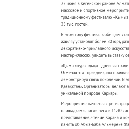
27 июня в Кегенском районе Алмати
массовое и спортивное мероприят
традиционному фестивалю «Қымызм
35 тыс. гостей.
В этом году фестиваль обещает ст
жайляу установят более 80 юрт, ра
декоративно-прикладного искусства
мастер-классах, увидеть выставку 
«Қымызмұрындық» - древняя традиц
Отмечая этот праздник, мы проявля
демонстрируя связь поколений. В э
Қазақстан». Организаторы делают а
уникальной природе Каркары.
Мероприятие начнется с регистраци
площадками, после чего в 11.30 со
представление, чтение Корана и ко
память об Абыз-Баба Альмереке Ж