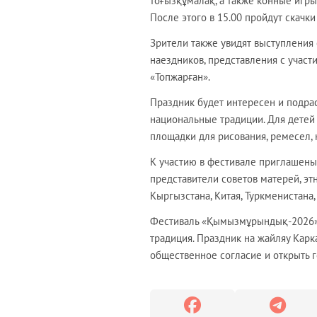
тоғызқұмалақ, а также конные игры
После этого в 15.00 пройдут скачки 
Зрители также увидят выступления 
наездников, представления с участ
«Топжарған».
Праздник будет интересен и подра
национальные традиции. Для детей
площадки для рисования, ремесел, 
К участию в фестивале приглашены
представители советов матерей, эт
Кыргызстана, Китая, Туркменистана,
Фестиваль «Қымызмұрындық-2026» ст
традиция. Праздник на жайляу Карк
общественное согласие и открыть г