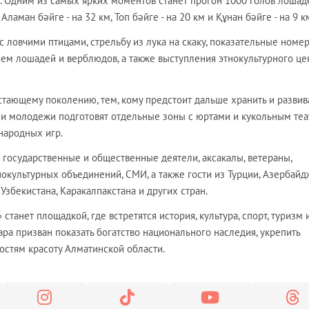
. Одним из самых ярких моментов станет прогон 1000 голов лошад
Аламан бәйге - на 32 км, Топ бәйге - на 20 км и Құнан бәйге - на 9 к
с ловчими птицами, стрельбу из лука на скаку, показательные номе
ием лошадей и верблюдов, а также выступления этнокультурного це
стающему поколению, тем, кому предстоит дальше хранить и развив
 и молодежи подготовят отдельные зоны с юртами и кукольным теа
народных игр.
 государственные и общественные деятели, аксакалы, ветераны,
нокультурных объединений, СМИ, а также гости из Турции, Азербайд
 Узбекистана, Каракалпакстана и других стран.
анет площадкой, где встретятся история, культура, спорт, туризм 
ара призван показать богатство национального наследия, укрепить
остям красоту Алматинской области.