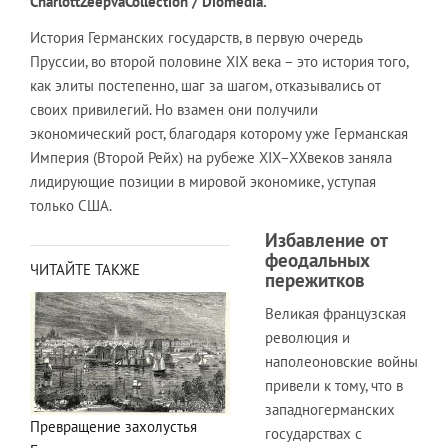
CharlottZeepvaCollection / Diomedia.
История Германских государств, в первую очередь
Пруссии, во второй половине XIX века – это история того,
как элиты постепенно, шаг за шагом, отказывались от
своих привилегий. Но взамен они получили
экономический рост, благодаря которому уже Германская
Империя (Второй Рейх) на рубеже XIX–XXвеков заняла
лидирующие позиции в мировой экономике, уступая
только США.
Избавление от
феодальных
ЧИТАЙТЕ ТАКЖЕ
пережитков
Великая французская
революция и
наполеоновские войны
привели к тому, что в
западногерманских
Превращение захолустья
государствах с