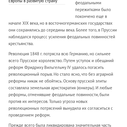
Европы в развитую страну
феодальными
пережитками было
покончено еще в
начале XIX века, но в восточногерманских государствах
они сохранялись до середины века. Более того, в Пруссии
наблюдался процесс усиления феодальных повинностей
крестьянства.
Революция 1848 г. потрясла всю Германию, но сильнее
всего Прусское королевство. Путем уступок и обещаний
реформ Фридриху Вильгельму IV удалось погасить
революционный порыв. Но стало ясно, что без аграрной
реформы никак не обойтись. Основу прусской элиты
составляла земельная аристократия (юнкеры). И любые
реформы, отменявшие феодальные повинности, были
против их интересов. Только угроза новых
революционных потрясений вынудила их согласиться с
проведением реформ.
Прежде всего была ликвидирована значительная часть