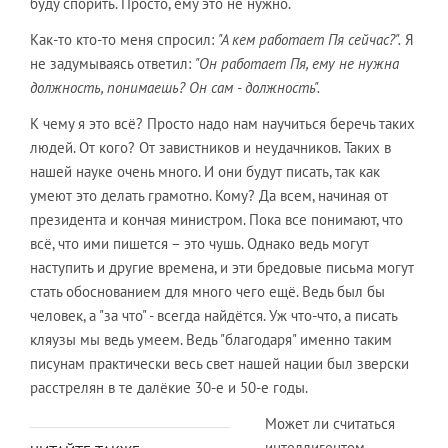
буду спорить. Просто, ему это не нужно.
Как-то кто-то меня спросил:
"А кем работает Пя сейчас?".
Я
не задумываясь ответил:
"Он работает Пя, ему не нужна
должность, понимаешь? Он сам - должность".
К чему я это всё? Просто надо нам научиться беречь таких
людей. От кого? От завистников и неудачников. Таких в
нашей науке очень много. И они будут писать, так как
умеют это делать грамотно. Кому? Да всем, начиная от
президента и кончая министром. Пока все понимают, что
всё, что ими пишется – это чушь. Однако ведь могут
наступить и другие времена, и эти бредовые письма могут
стать обоснованием для много чего ещё. Ведь был бы
человек, а "за что" - всегда найдётся. Уж что-что, а писать
кляузы мы ведь умеем. Ведь "благодаря" именно таким
писунам практически весь свет нашей нации был зверски
расстрелян в те далёкие 30-е и 50-е годы.
Может ли считаться
интеллигентом